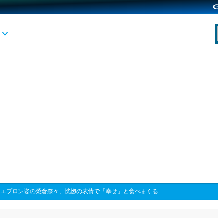
>
エプロン姿の榮倉奈々、恍惚の表情で「幸せ」と食べまくる