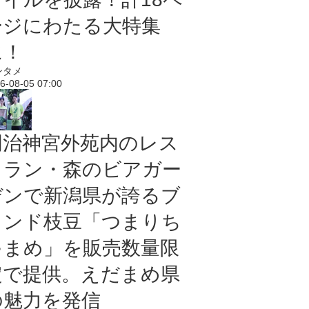
ージにわたる大特集
に！
ンタメ
6-08-05 07:00
明治神宮外苑内のレス
トラン・森のビアガー
デンで新潟県が誇るブ
ランド枝豆「つまりち
ゃまめ」を販売数量限
定で提供。えだまめ県
の魅力を発信