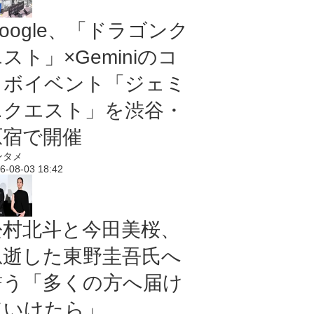
oogle、「ドラゴンク
スト」×Geminiのコ
ラボイベント「ジェミ
ニクエスト」を渋谷・
原宿で開催
ンタメ
6-08-03 18:42
松村北斗と今田美桜、
急逝した東野圭吾氏へ
誓う「多くの方へ届け
ていけたら」