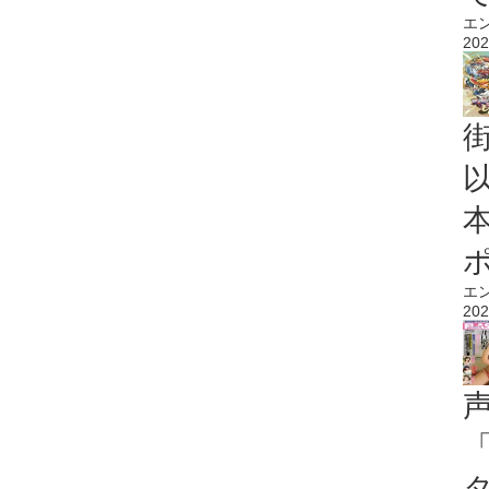
エ
202
エ
202