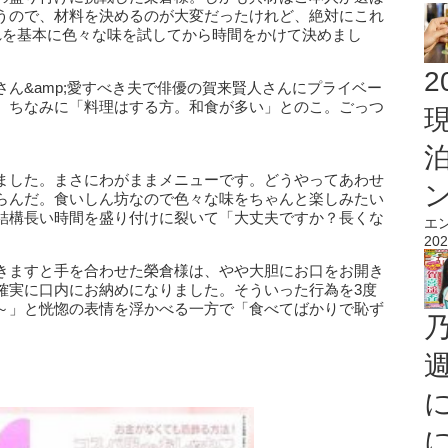
うので、材料を決めるのが大変だったけれど、絶対にこれ
れを基本に色々な味を試してから時間をかけて決めまし
2
ん&amp;愛すべき夫で俳優の賀来賢人さんにプライベー
。ちなみに「料理はする方。和食が多い」とのこ。ごっつ
ました。まさにわがままメニューです。どうやってあわせ
らんだ。食いしん坊なので色々な味をちゃんと楽しみたい
結構長い時間を盛り付けに裂いて「大丈夫ですか？長くな
エ
202
きますと手を合わせた榮倉様は、やや大胆にお口をお開き
確実に口内にお納めになりました。そういった行為を3度
～」と恍惚の表情を浮かべる一方で「食べてばかりで恥ず