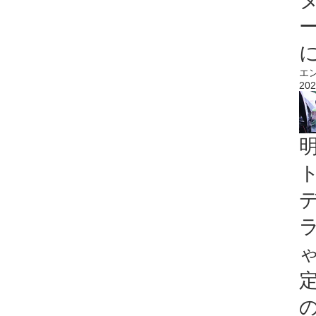
エ
202