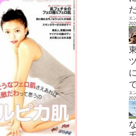
エ
202
エ
202