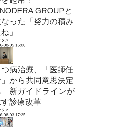
NODERA GROUPと
重なった「努力の積み
重ね」
ンタメ
6-08-05 16:00
うつ病治療、「医師任
せ」から共同意思決定
へ 新ガイドラインが
示す診療改革
ンタメ
6-08-03 17:25