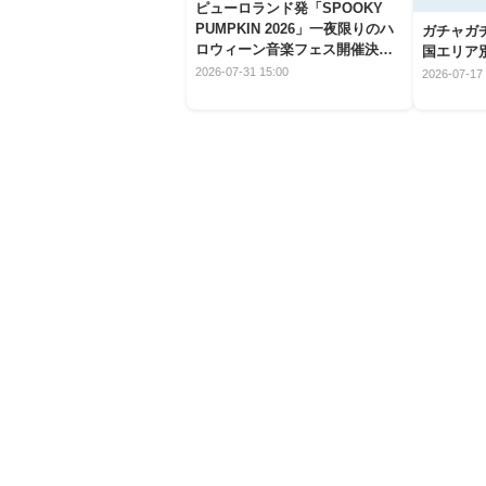
ピューロランド発「SPOOKY
PUMPKIN 2026」一夜限りのハ
ガチャガ
ロウィーン音楽フェス開催決
国エリア別
定！
2026-07-31 15:00
2026-07-17 