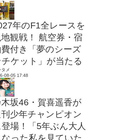
027年のF1全レースを
現地観戦！ 航空券・宿
泊費付き「夢のシーズ
ンチケット」が当たる
ンタメ
6-08-05 17:48
乃木坂46・賀喜遥香が
週刊少年チャンピオン
に登場！「5年ぶん大人
になった私を見ていた