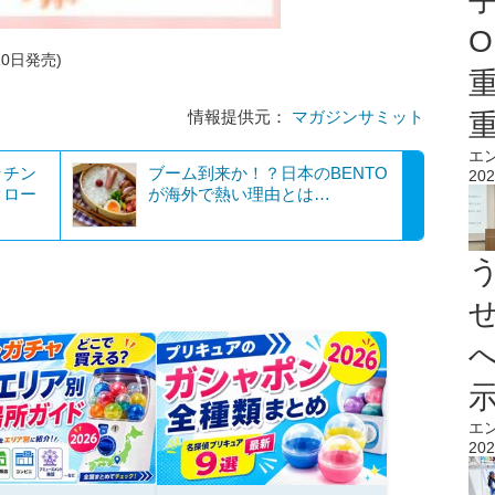
O
10日発売)
情報提供元：
マガジンサミット
エ
ッチン
ブーム到来か！？日本のBENTO
202
クロー
が海外で熱い理由とは…
エ
202