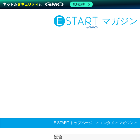
無料診断
マガジン
E START トップページ
>
エンタメ
>
マガジン
総合