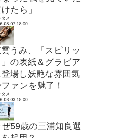
だけたら」
ンタメ
6-08-07 18:00
東雲うみ、「スピリッ
ツ」の表紙＆グラビア
に登場し妖艶な雰囲気
でファンを魅了！
ンタメ
6-08-03 18:00
なぜ59歳の三浦知良選
手を起用？