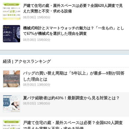
戸建て住宅の庭・屋外スペースは必要？全国620人調査で見
えた実態と不安・求める設備
08月08日 15時00分
機械式時計とスマートウォッチの魅力は？「一生もの」とし
て67%が機械式を選択した理由を調査
08月08日 15時00分
経済 | アクセスランキング
バッグの買い替え周期は「5年以上」が最多―9割が回答
した理由とは
08月05日 13時00分
夏バテ経験者は約43%！最新調査から見る対策とは？
08月03日 13時00分
戸建て住宅の庭・屋外スペースは必要？全国620人調査
で見えた実態と不安・求める設備