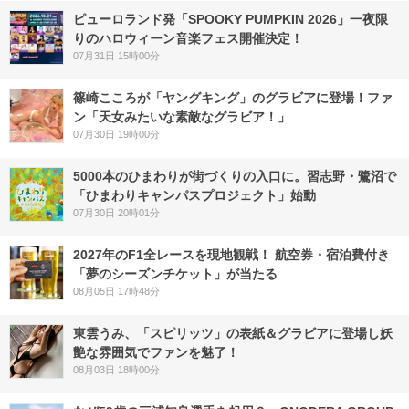
ピューロランド発「SPOOKY PUMPKIN 2026」一夜限
りのハロウィーン音楽フェス開催決定！
07月31日 15時00分
篠崎こころが「ヤングキング」のグラビアに登場！ファ
ン「天女みたいな素敵なグラビア！」
07月30日 19時00分
5000本のひまわりが街づくりの入口に。習志野・鷺沼で
「ひまわりキャンパスプロジェクト」始動
07月30日 20時01分
2027年のF1全レースを現地観戦！ 航空券・宿泊費付き
「夢のシーズンチケット」が当たる
08月05日 17時48分
東雲うみ、「スピリッツ」の表紙＆グラビアに登場し妖
艶な雰囲気でファンを魅了！
08月03日 18時00分