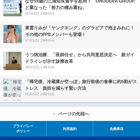
なぜ59歳の三浦知良選手を起用？ ONODERA GROUP
と重なった「努力の積み重ね」
08月05日 16時00分
東雲うみが「ヤングキング」のグラビアで泡まみれに！
その他のPPEメンバーも登場！
07月31日 19時00分
うつ病治療、「医師任せ」から共同意思決定へ 新ガイ
ドラインが示す診療改革
08月03日 17時25分
「帰宅後、冷蔵庫が空っぽ」旅行前後の食事に約5割がス
トレス 負担を減らす賢い方法
08月01日 20時33分
ページの先頭へ
プライバシー
利用規約
免責事項
ポリシー