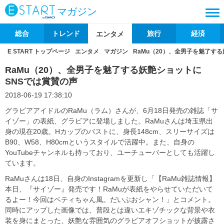
マガジン
総合
トレンド
旅行
経済
エンタメ
E START トップページ
エンタメ
マガジン
RaMu（20）、全男子を魅了す
RaMu（20）、全男子を魅了する妖艶ショットに
SNSでは賞賛の声
2018-06-19 17:38:10
グラビアアイドルのRaMu（ラム）さんが、6月18日発売の雑誌「サ
イゾー」の表紙、グラビアに登場しました。RaMuさんは埼玉県出
身の現在20歳。Hカップのバストに、身長148cm、スリーサイズは
B90、W58、H80cmというスタイルで活躍中。また、自身の
YouTubeチャンネルも持っており、ユーチューバーとしても活躍し
ています。
RaMuさんは18日、自身のInstagramを更新し「【RaMu雑誌情報】
本日、『サイゾー』発売です！RaMuが表紙をやらせていただいて
るよー！今回はベティちゃん風。だいぶおシャン！」とコメント。
同時にアップした画像では、普段とは違いエキゾチックな背景や衣
装を身にまとった、妖艶な雰囲気のグラビアオフショットが披露さ