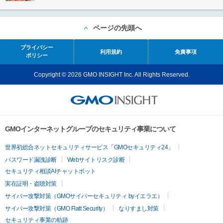
ページの先頭へ
プライバシー
利用規約
免責事項
ポリシー
Copyright © 2026 GMO INSIGHT Inc. All Rights Reserved.
GMOインターネットグループのセキュリティ事業について
世界初総合ネットセキュリティサービス「GMOセキュリティ24」
パスワード漏洩診断
Webサイトリスク診断
セキュリティ相談AIチャットボット
実在証明・盗聴対策
サイバー攻撃対策（GMOサイバーセキュリティ byイエラエ）
サイバー攻撃対策（GMO Flatt Security）
なりすまし対策
セキュリティ事業の軌跡