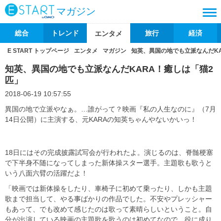
マガジン
総合
トレンド
旅行
経済
エンタメ
E START トップページ
エンタメ
マガジン
知英、異国の地でも立派なんだKA
知英、異国の地でも立派なんだKARA！癒しは「猫2
匹」
2018-06-19 10:57:55
異国の地で立派やなぁ。…誰がって？映画『私の人生なのに』（7月
14日公開）に主演する、元KARAの知英ちゃんやないかいっ！
18日にはその完成披露試写会が行われたよ。演じるのは、脊髄梗塞
で下半身不随になってしまった新体操スター選手。主題歌も歌うと
いう八面六臂の活躍だよ！
「映画では新体操をしたり、車椅子に初めて乗ったり、しかも主題
歌まで担当して、やる事ばかりの作品でした。不安やプレッシャー
もあって、でも改めて感じたのは歌って素晴らしいということ。自
分が出演している映画の主題歌を歌うのは初めてなので、役に成り