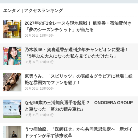
エンタメ | アクセスランキング
2027年のF1全レースを現地観戦！ 航空券・宿泊費付き
「夢のシーズンチケット」が当たる
08月05日 17時48分
乃木坂46・賀喜遥香が週刊少年チャンピオンに登場！
「5年ぶん大人になった私を見ていただけたら」
08月07日 18時00分
東雲うみ、「スピリッツ」の表紙＆グラビアに登場し妖
艶な雰囲気でファンを魅了！
08月03日 18時00分
なぜ59歳の三浦知良選手を起用？ ONODERA GROUP
と重なった「努力の積み重ね」
08月05日 16時00分
うつ病治療、「医師任せ」から共同意思決定へ 新ガイ
ドラインが示す診療改革