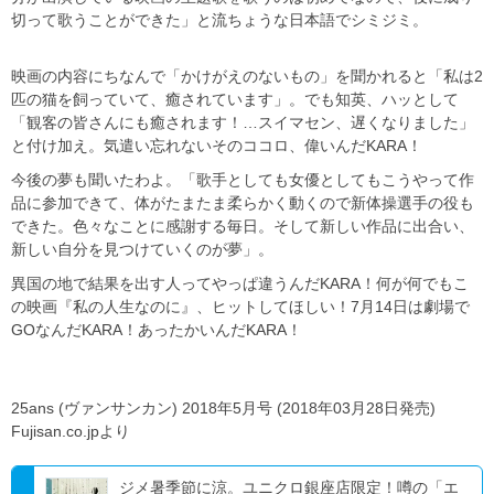
切って歌うことができた」と流ちょうな日本語でシミジミ。
映画の内容にちなんで「かけがえのないもの」を聞かれると「私は2
匹の猫を飼っていて、癒されています」。でも知英、ハッとして
「観客の皆さんにも癒されます！…スイマセン、遅くなりました」
と付け加え。気遣い忘れないそのココロ、偉いんだKARA！
今後の夢も聞いたわよ。「歌手としても女優としてもこうやって作
品に参加できて、体がたまたま柔らかく動くので新体操選手の役も
できた。色々なことに感謝する毎日。そして新しい作品に出合い、
新しい自分を見つけていくのが夢」。
異国の地で結果を出す人ってやっぱ違うんだKARA！何が何でもこ
の映画『私の人生なのに』、ヒットしてほしい！7月14日は劇場で
GOなんだKARA！あったかいんだKARA！
25ans (ヴァンサンカン) 2018年5月号 (2018年03月28日発売)
Fujisan.co.jpより
ジメ暑季節に涼。ユニクロ銀座店限定！噂の「エ