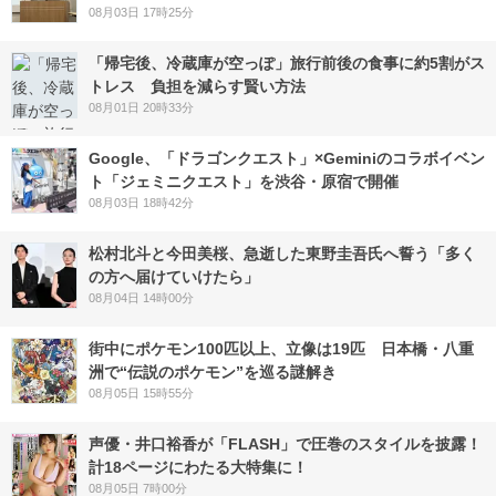
08月03日 17時25分
「帰宅後、冷蔵庫が空っぽ」旅行前後の食事に約5割がス
トレス 負担を減らす賢い方法
08月01日 20時33分
Google、「ドラゴンクエスト」×Geminiのコラボイベン
ト「ジェミニクエスト」を渋谷・原宿で開催
08月03日 18時42分
松村北斗と今田美桜、急逝した東野圭吾氏へ誓う「多く
の方へ届けていけたら」
08月04日 14時00分
街中にポケモン100匹以上、立像は19匹 日本橋・八重
洲で“伝説のポケモン”を巡る謎解き
08月05日 15時55分
声優・井口裕香が「FLASH」で圧巻のスタイルを披露！
計18ページにわたる大特集に！
08月05日 7時00分