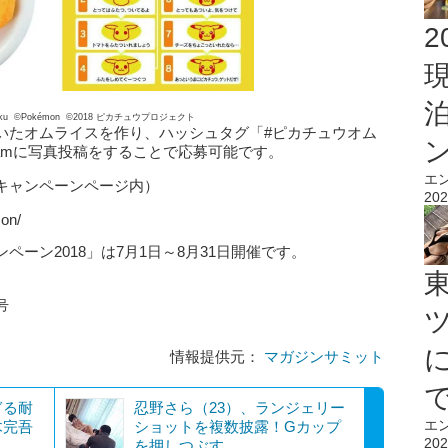
2
R Kikaku ©Pokémon ©2018 ピカチュウプロジェクト
いたオムライスを作り、ハッシュタグ「#ピカチュウオム
tagramに写真投稿をすることで応募可能です。
エ
キャンペーンページ内）
202
on/
ーン2018」は7月1日～8月31日開催です。
号
情報提供元：
マガジンサミット
ぎる耐
忍野さら（23）、ランジェリー
エ
木完吾
ショットを複数披露！Gカップ
202
を押しつぶす