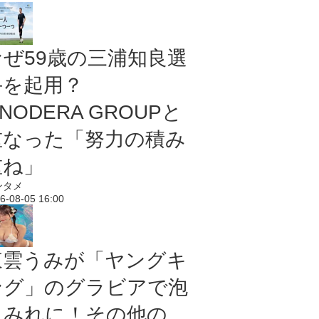
なぜ59歳の三浦知良選
手を起用？
NODERA GROUPと
重なった「努力の積み
重ね」
ンタメ
6-08-05 16:00
東雲うみが「ヤングキ
ング」のグラビアで泡
まみれに！その他の