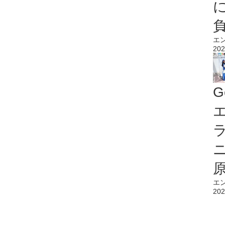
エ
202
G
エ
エ
202