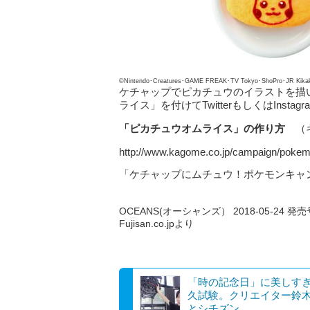
©Nintendo･Creatures･GAME FREAK･TV Tokyo･ShoPro･J
ケチャップでピカチュウのイラストを描
ライス」を付けてTwitterもしくはIns
「ピカチュウオムライス」の作り方
（
http://www.kagome.co.jp/campaign/pokem
「ケチャップにムチュウ！ポケモンキャンペ
OCEANS(オーシャンズ） 2018-05-24 発売
Fujisan.co.jpより
「時の記念日」に美しす
久試験。クリエイター鈴
とシチズン...