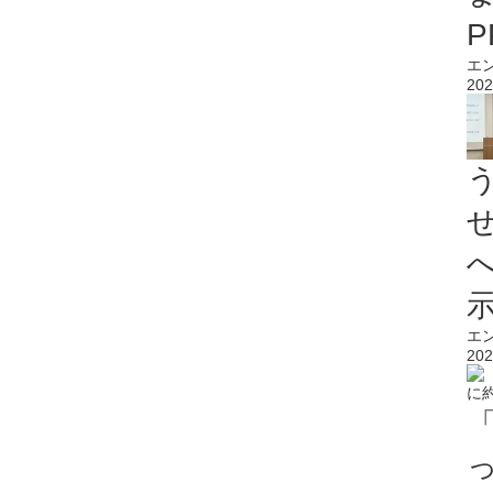
エ
202
エ
202