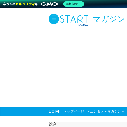
無料診断
マガジン
E START トップページ
>
エンタメ
>
マガジン
総合