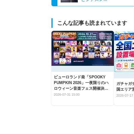
こんな記事も読まれています
ピューロランド発「SPOOKY
PUMPKIN 2026」一夜限りのハ
ガチャガ
ロウィーン音楽フェス開催決
国エリア別
定！
2026-07-31 15:00
2026-07-17 