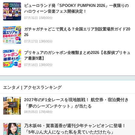
ピューロランド発「SPOOKY PUMPKIN 2026」一夜限りの
ハロウィーン音楽フェス開催決定！
07月31日 15時00分
ガチャガチャどこで買える？全国エリア別設置場所ガイド20
26
07月17日 13時00分
プリキュアのガシャポン全種類まとめ2026【名探偵プリキュ
ア最新9選】
07月16日 13時00分
エンタメ | アクセスランキング
2027年のF1全レースを現地観戦！ 航空券・宿泊費付き
「夢のシーズンチケット」が当たる
08月05日 17時48分
乃木坂46・賀喜遥香が週刊少年チャンピオンに登場！
「5年ぶん大人になった私を見ていただけたら」