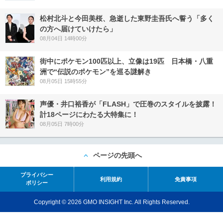
松村北斗と今田美桜、急逝した東野圭吾氏へ誓う「多く
の方へ届けていけたら」
08月04日 14時00分
街中にポケモン100匹以上、立像は19匹 日本橋・八重
洲で“伝説のポケモン”を巡る謎解き
08月05日 15時55分
声優・井口裕香が「FLASH」で圧巻のスタイルを披露！
計18ページにわたる大特集に！
08月05日 7時00分
ページの先頭へ
プライバシー
利用規約
免責事項
ポリシー
Copyright © 2026 GMO INSIGHT Inc. All Rights Reserved.