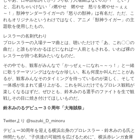
と、忘れちゃいけない「♪燃やせ 燃やせ 怒りを燃やせ～ぇぇ
～！」獣神サンダーライガーの『怒りの獣神』は有名だ。ただ、こ
れもオリジナルというわけではなく、アニメ「獣神ライガー」の主
題歌を使用したもの。
レスラーの名刺代わり
プロレスラーの入場テーマ曲とは、聴いただけで「あ、これ〇〇の
曲だ」と誰もがわかるほどになれば一人前ともされる。いわば裸の
レスラーが持つ名刺みたいなものだ。
その中でも、観客がみんなで「かっぜぇ～になれ～～っ！」と一緒
に歌うテーマソングはなかなか珍しい。私も何度か叫んだことがあ
るが、観客みんなそのタイミングを待っているのが楽しく、そして
一体感が生まれて盛り上がる。これを叫ぶだけでもプロレス観戦が
楽しくなるはずだ。ぜひとも、鈴木みのる選手のファイトを生で観
戦しその目に焼き付けてほしいものだ。
鈴木みのるデビュー３０周年「大海賊祭」
Twitterより @suzuki_D_minoru
デビュー30周年を迎える横浜出身のプロレスラー・鈴木みのる氏と
仲間たちが、“子供達の可能性を広げるために”、横浜赤レンガ倉庫