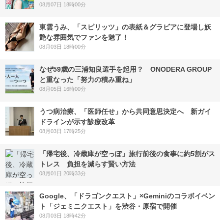
08月07日 18時00分
東雲うみ、「スピリッツ」の表紙＆グラビアに登場し妖
艶な雰囲気でファンを魅了！
08月03日 18時00分
なぜ59歳の三浦知良選手を起用？ ONODERA GROUP
と重なった「努力の積み重ね」
08月05日 16時00分
うつ病治療、「医師任せ」から共同意思決定へ 新ガイ
ドラインが示す診療改革
08月03日 17時25分
「帰宅後、冷蔵庫が空っぽ」旅行前後の食事に約5割がス
トレス 負担を減らす賢い方法
08月01日 20時33分
Google、「ドラゴンクエスト」×Geminiのコラボイベン
ト「ジェミニクエスト」を渋谷・原宿で開催
08月03日 18時42分