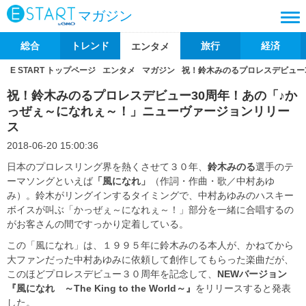
マガジン
総合
トレンド
旅行
経済
エンタメ
E START トップページ
エンタメ
マガジン
祝！鈴木みのるプロレスデビュー
祝！鈴木みのるプロレスデビュー30周年！あの「♪か
っぜぇ～になれぇ～！」ニューヴァージョンリリー
ス
2018-06-20 15:00:36
日本のプロレスリング界を熱くさせて３０年、
鈴木みのる
選手のテ
ーマソングといえば
「風になれ」
（作詞・作曲・歌／中村あゆ
み）。鈴木がリングインするタイミングで、中村あゆみのハスキー
ボイスが叫ぶ「かっぜぇ～になれぇ～！」部分を一緒に合唱するの
がお客さんの間ですっかり定着している。
この「風になれ」は、１９９５年に鈴木みのる本人が、かねてから
大ファンだった中村あゆみに依頼して創作してもらった楽曲だが、
このほどプロレスデビュー３０周年を記念して、
NEW
バー
ジョン
『風になれ ～The King to the World～』
をリリースすると発表
した。