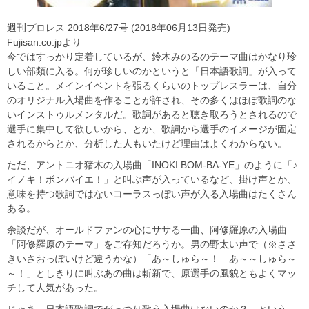
週刊プロレス 2018年6/27号 (2018年06月13日発売)
Fujisan.co.jpより
今ではすっかり定着しているが、鈴木みのるのテーマ曲はかなり珍
しい部類に入る。何が珍しいのかというと「日本語歌詞」が入って
いること。メインイベントを張るくらいのトップレスラーは、自分
のオリジナル入場曲を作ることが許され、その多くはほぼ歌詞のな
いインストゥルメンタルだ。歌詞があると聴き取ろうとされるので
選手に集中して欲しいから、とか、歌詞から選手のイメージが固定
されるからとか、分析した人もいたけど理由はよくわからない。
ただ、アントニオ猪木の入場曲「INOKI BOM-BA-YE」のように「♪
イノキ！ボンバイエ！」と叫ぶ声が入っているなど、掛け声とか、
意味を持つ歌詞ではないコーラスっぽい声が入る入場曲はたくさん
ある。
余談だが、オールドファンの心にササる一曲、阿修羅原の入場曲
「阿修羅原のテーマ」をご存知だろうか。男の野太い声で（※ささ
きいさおっぽいけど違うかな）「あ～しゅら～！ あ～～しゅら～
～！」としきりに叫ぶあの曲は斬新で、原選手の風貌ともよくマッ
チして人気があった。
じゃあ、日本語歌詞でがっつり歌う入場曲はないのか？ という