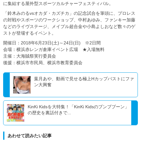
に集結する屋外型スポーツカルチャーフェスティバル。
「鈴木みのるvsオカダ・カズチカ」の記念試合を筆頭に、プロレス
の対戦やスポーツのワークショップ、中村あゆみ、ファンキー加藤
などのライヴステージ、メイプル超合金や小島よしおなど数々のゲ
ストが登場するイベント。
開催日：2018年6月23日(土)～24日(日) ※2日間
会場：横浜赤レンガ倉庫イベント広場 ★入場無料
主催：大海賊祭実行委員会
後援：横浜市市民局、横浜市教育委員会
葉月あや、動画で見せる極上Hカップバストにファ
ン大興奮
KinKi Kidsを大特集！「KinKi Kidsのブンブブーン」
の歴史を裏話付きで...
あわせて読みたい記事