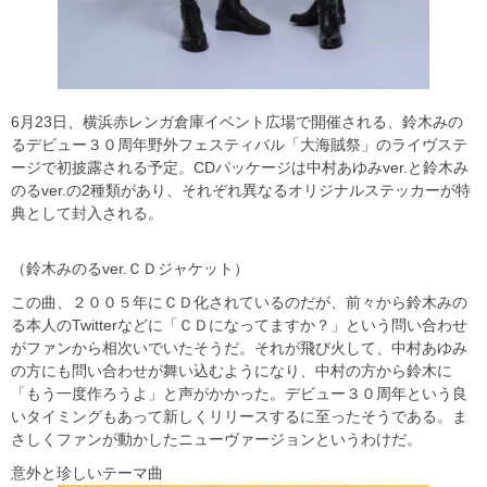
6月23日、横浜赤レンガ倉庫イベント広場で開催される、鈴木みの
るデビュー３０周年野外フェスティバル「大海賊祭」のライヴステ
ージで初披露される予定。CDパッケージは中村あゆみver.と鈴木み
のるver.の2種類があり、それぞれ異なるオリジナルステッカーが特
典として封入される。
（鈴木みのるver.ＣＤジャケット）
この曲、２００５年にＣＤ化されているのだが、前々から鈴木みの
る本人のTwitterなどに「ＣＤになってますか？」という問い合わせ
がファンから相次いでいたそうだ。それが飛び火して、中村あゆみ
の方にも問い合わせが舞い込むようになり、中村の方から鈴木に
「もう一度作ろうよ」と声がかかった。デビュー３０周年という良
いタイミングもあって新しくリリースするに至ったそうである。ま
さしくファンが動かしたニューヴァージョンというわけだ。
意外と珍しいテーマ曲