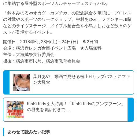
に集結する屋外型スポーツカルチャーフェスティバル。
「鈴木みのるvsオカダ・カズチカ」の記念試合を筆頭に、プロレス
の対戦やスポーツのワークショップ、中村あゆみ、ファンキー加藤
などのライヴステージ、メイプル超合金や小島よしおなど数々のゲ
ストが登場するイベント。
開催日：2018年6月23日(土)～24日(日) ※2日間
会場：横浜赤レンガ倉庫イベント広場 ★入場無料
主催：大海賊祭実行委員会
後援：横浜市市民局、横浜市教育委員会
葉月あや、動画で見せる極上Hカップバストにファ
ン大興奮
KinKi Kidsを大特集！「KinKi Kidsのブンブブーン」
の歴史を裏話付きで...
あわせて読みたい記事