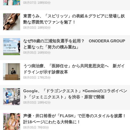
08月07日 18時00分
東雲うみ、「スピリッツ」の表紙＆グラビアに登場し妖
艶な雰囲気でファンを魅了！
08月03日 18時00分
なぜ59歳の三浦知良選手を起用？ ONODERA GROUP
と重なった「努力の積み重ね」
08月05日 16時00分
うつ病治療、「医師任せ」から共同意思決定へ 新ガイ
ドラインが示す診療改革
08月03日 17時25分
Google、「ドラゴンクエスト」×Geminiのコラボイベン
ト「ジェミニクエスト」を渋谷・原宿で開催
08月03日 18時42分
声優・井口裕香が「FLASH」で圧巻のスタイルを披露！
計18ページにわたる大特集に！
08月05日 7時00分