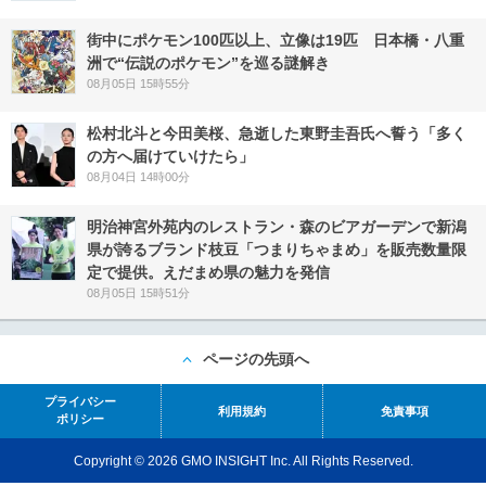
街中にポケモン100匹以上、立像は19匹 日本橋・八重
洲で“伝説のポケモン”を巡る謎解き
08月05日 15時55分
松村北斗と今田美桜、急逝した東野圭吾氏へ誓う「多く
の方へ届けていけたら」
08月04日 14時00分
明治神宮外苑内のレストラン・森のビアガーデンで新潟
県が誇るブランド枝豆「つまりちゃまめ」を販売数量限
定で提供。えだまめ県の魅力を発信
08月05日 15時51分
ページの先頭へ
プライバシー
利用規約
免責事項
ポリシー
Copyright © 2026 GMO INSIGHT Inc. All Rights Reserved.