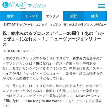
マガジン
総合
トレンド
旅行
経済
エンタメ
E START トップページ
エンタメ
マガジン
祝！鈴木みのるプロレスデビュー
祝！鈴木みのるプロレスデビュー30周年！あの「♪か
っぜぇ～になれぇ～！」ニューヴァージョンリリー
ス
2018-06-20 15:00:36
日本のプロレスリング界を熱くさせて３０年、
鈴木みのる
選手のテ
ーマソングといえば
「風になれ」
（作詞・作曲・歌／中村あゆ
み）。鈴木がリングインするタイミングで、中村あゆみのハスキー
ボイスが叫ぶ「かっぜぇ～になれぇ～！」部分を一緒に合唱するの
がお客さんの間ですっかり定着している。
この「風になれ」は、１９９５年に鈴木みのる本人が、かねてから
大ファンだった中村あゆみに依頼して創作してもらった楽曲だが、
このほどプロレスデビュー３０周年を記念して、
NEW
バー
ジョン
『風になれ ～The King to the World～』
をリリースすると発表
した。