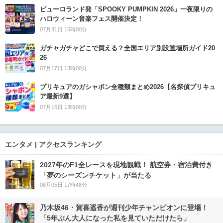
ピューロランド発「SPOOKY PUMPKIN 2026」一夜限りの
ハロウィーン音楽フェス開催決定！
07月31日 15時00分
ガチャガチャどこで買える？全国エリア別設置場所ガイド20
26
07月17日 13時00分
プリキュアのガシャポン全種類まとめ2026【名探偵プリキュ
ア最新9選】
07月16日 13時00分
エンタメ | アクセスランキング
2027年のF1全レースを現地観戦！ 航空券・宿泊費付き
「夢のシーズンチケット」が当たる
08月05日 17時48分
乃木坂46・賀喜遥香が週刊少年チャンピオンに登場！
「5年ぶん大人になった私を見ていただけたら」