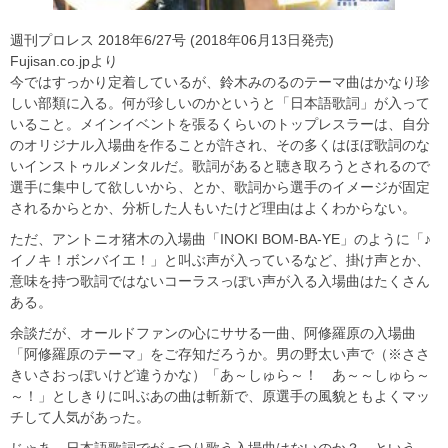
週刊プロレス 2018年6/27号 (2018年06月13日発売)
Fujisan.co.jpより
今ではすっかり定着しているが、鈴木みのるのテーマ曲はかなり珍
しい部類に入る。何が珍しいのかというと「日本語歌詞」が入って
いること。メインイベントを張るくらいのトップレスラーは、自分
のオリジナル入場曲を作ることが許され、その多くはほぼ歌詞のな
いインストゥルメンタルだ。歌詞があると聴き取ろうとされるので
選手に集中して欲しいから、とか、歌詞から選手のイメージが固定
されるからとか、分析した人もいたけど理由はよくわからない。
ただ、アントニオ猪木の入場曲「INOKI BOM-BA-YE」のように「♪
イノキ！ボンバイエ！」と叫ぶ声が入っているなど、掛け声とか、
意味を持つ歌詞ではないコーラスっぽい声が入る入場曲はたくさん
ある。
余談だが、オールドファンの心にササる一曲、阿修羅原の入場曲
「阿修羅原のテーマ」をご存知だろうか。男の野太い声で（※ささ
きいさおっぽいけど違うかな）「あ～しゅら～！ あ～～しゅら～
～！」としきりに叫ぶあの曲は斬新で、原選手の風貌ともよくマッ
チして人気があった。
じゃあ、日本語歌詞でがっつり歌う入場曲はないのか？ という