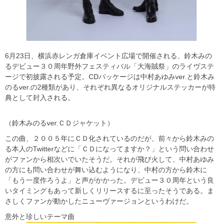
6月23日、横浜赤レンガ倉庫イベント広場で開催される、鈴木みの
るデビュー３０周年野外フェスティバル「大海賊祭」のライヴステ
ージで初披露される予定。CDパッケージは中村あゆみver.と鈴木み
のるver.の2種類があり、それぞれ異なるオリジナルステッカーが特
典として封入される。
（鈴木みのるver.ＣＤジャケット）
この曲、２００５年にＣＤ化されているのだが、前々から鈴木みの
る本人のTwitterなどに「ＣＤになってますか？」という問い合わせ
がファンから相次いでいたそうだ。それが飛び火して、中村あゆみ
の方にも問い合わせが舞い込むようになり、中村の方から鈴木に
「もう一度作ろうよ」と声がかかった。デビュー３０周年という良
いタイミングもあって新しくリリースするに至ったそうである。ま
さしくファンが動かしたニューヴァージョンというわけだ。
意外と珍しいテーマ曲