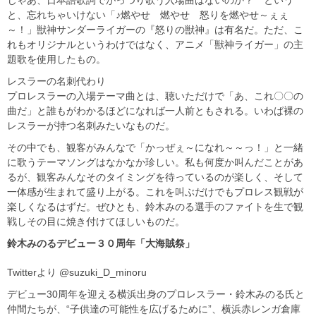
と、忘れちゃいけない「♪燃やせ 燃やせ 怒りを燃やせ～ぇぇ
～！」獣神サンダーライガーの『怒りの獣神』は有名だ。ただ、こ
れもオリジナルというわけではなく、アニメ「獣神ライガー」の主
題歌を使用したもの。
レスラーの名刺代わり
プロレスラーの入場テーマ曲とは、聴いただけで「あ、これ〇〇の
曲だ」と誰もがわかるほどになれば一人前ともされる。いわば裸の
レスラーが持つ名刺みたいなものだ。
その中でも、観客がみんなで「かっぜぇ～になれ～～っ！」と一緒
に歌うテーマソングはなかなか珍しい。私も何度か叫んだことがあ
るが、観客みんなそのタイミングを待っているのが楽しく、そして
一体感が生まれて盛り上がる。これを叫ぶだけでもプロレス観戦が
楽しくなるはずだ。ぜひとも、鈴木みのる選手のファイトを生で観
戦しその目に焼き付けてほしいものだ。
鈴木みのるデビュー３０周年「大海賊祭」
Twitterより @suzuki_D_minoru
デビュー30周年を迎える横浜出身のプロレスラー・鈴木みのる氏と
仲間たちが、“子供達の可能性を広げるために”、横浜赤レンガ倉庫