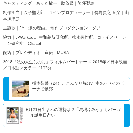
キャスティング｜あんだ敬一 助監督｜岩坪梨絵
制作担当｜金子堅太郎 ラインプロデューサー｜傳野貴之 音楽｜山
本加津彦
主題歌｜JY「涙の理由」 制作プロダクション｜ダブ
協力｜J-Workout、幸和義肢研究所、松永製作所、コ・イノベーシ
ョン研究所、Chacott
配給｜プレシディオ 宣伝｜MUSA
2018『私の人生なのに』フィルムパートナーズ 2018年／日本映画
／日本語／カラー／103分
橋本梨菜（24）、こんがり焼けた体をハワイのビ
ーチで披露
6月21日生まれの運勢は？「馬場ふみか」カバーガ
ール誕生日占い