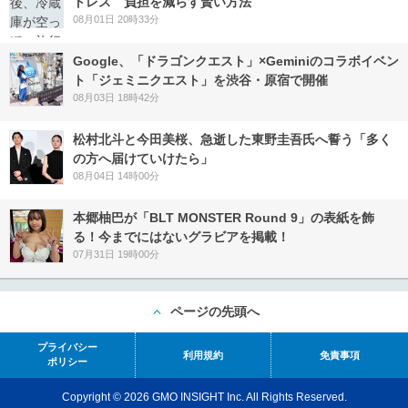
トレス 負担を減らす賢い方法
08月01日 20時33分
Google、「ドラゴンクエスト」×Geminiのコラボイベン
ト「ジェミニクエスト」を渋谷・原宿で開催
08月03日 18時42分
松村北斗と今田美桜、急逝した東野圭吾氏へ誓う「多く
の方へ届けていけたら」
08月04日 14時00分
本郷柚巴が「BLT MONSTER Round 9」の表紙を飾
る！今までにはないグラビアを掲載！
07月31日 19時00分
ページの先頭へ
プライバシー
利用規約
免責事項
ポリシー
Copyright © 2026 GMO INSIGHT Inc. All Rights Reserved.