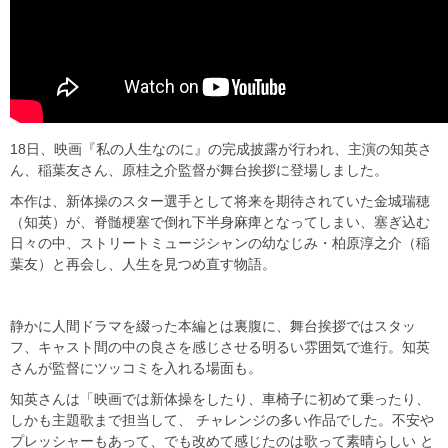
18日、映画『私の人生なのに』の完成披露が行われ、主演の知英さ
ん、稲葉友さん、原桂之介監督が舞台挨拶に登場しました。
本作は、新体操のスター選手として将来を期待されていた金城瑞穂
（知英）が、脊髄梗塞で倒れ下半身麻痺となってしまい、塞ぎ込む
日々の中、ストリートミュージシャンの幼なじみ・柏原淳之介（稲
葉友）と再会し、人生を見つめ直す物語。
静かに人間ドラマを綴った本編とは裏腹に、舞台挨拶ではスタッ
フ、キャスト間の中の良さを感じさせる明るい雰囲気で進行。知英
さんが監督にツッコミを入れる場面も。
知英さんは「映画では新体操をしたり、車椅子に初めて乗ったり、
しかも主題歌まで担当して、 チャレンジの多い作品でした。不安や
プレッシャーもあって、でも改めて感じたのは歌って素晴らしい と