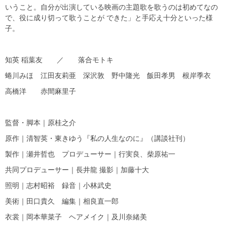
いうこと。自分が出演している映画の主題歌を歌うのは初めてなの
で、役に成り切って歌うことが できた」と手応え十分といった様
子。
知英 稲葉友 ／ 落合モトキ
蜷川みほ 江田友莉亜 深沢敦 野中隆光 飯田孝男 根岸季衣
高橋洋 赤間麻里子
監督・脚本｜原桂之介
原作｜清智英・東きゆう『私の人生なのに』（講談社刊）
製作｜瀬井哲也 プロデューサー｜行実良、柴原祐一
共同プロデューサー｜長井龍 撮影｜加藤十大
照明｜志村昭裕 録音｜小林武史
美術｜田口貴久 編集｜相良直一郎
衣裳｜岡本華菜子 ヘアメイク｜及川奈緒美