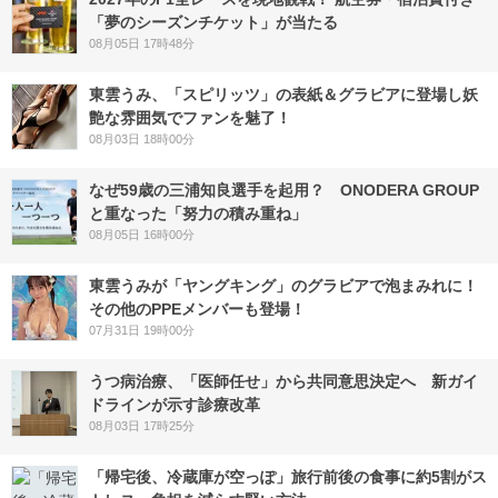
「夢のシーズンチケット」が当たる
08月05日 17時48分
東雲うみ、「スピリッツ」の表紙＆グラビアに登場し妖
艶な雰囲気でファンを魅了！
08月03日 18時00分
なぜ59歳の三浦知良選手を起用？ ONODERA GROUP
と重なった「努力の積み重ね」
08月05日 16時00分
東雲うみが「ヤングキング」のグラビアで泡まみれに！
その他のPPEメンバーも登場！
07月31日 19時00分
うつ病治療、「医師任せ」から共同意思決定へ 新ガイ
ドラインが示す診療改革
08月03日 17時25分
「帰宅後、冷蔵庫が空っぽ」旅行前後の食事に約5割がス