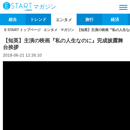
マガジン
総合
トレンド
旅行
経済
エンタメ
E START トップページ
エンタメ
マガジン
【知英】主演の映画『私の人生な
【知英】主演の映画『私の人生なのに』完成披露舞
台挨拶
2018-06-21 12:26:10