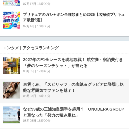
07月17日 13時00分
プリキュアのガシャポン全種類まとめ2026【名探偵プリキュ
ア最新9選】
07月16日 13時00分
エンタメ | アクセスランキング
2027年のF1全レースを現地観戦！ 航空券・宿泊費付き
「夢のシーズンチケット」が当たる
08月05日 17時48分
東雲うみ、「スピリッツ」の表紙＆グラビアに登場し妖
艶な雰囲気でファンを魅了！
08月03日 18時00分
なぜ59歳の三浦知良選手を起用？ ONODERA GROUP
と重なった「努力の積み重ね」
08月05日 16時00分