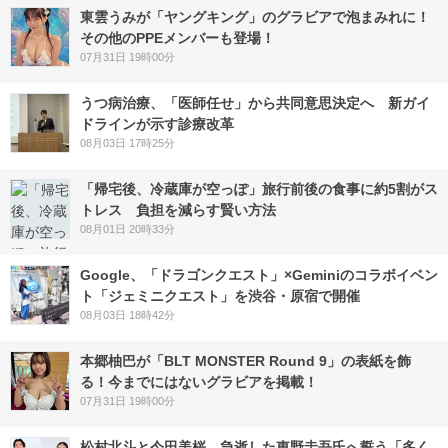
東雲うみが「ヤングキング」のグラビアで泡まみれに！
その他のPPEメンバーも登場！
07月31日 19時00分
うつ病治療、「医師任せ」から共同意思決定へ 新ガイ
ドラインが示す診療改革
08月03日 17時25分
「帰宅後、冷蔵庫が空っぽ」旅行前後の食事に約5割がス
トレス 負担を減らす賢い方法
08月01日 20時33分
Google、「ドラゴンクエスト」×Geminiのコラボイベン
ト「ジェミニクエスト」を渋谷・原宿で開催
08月03日 18時42分
本郷柚巴が「BLT MONSTER Round 9」の表紙を飾
る！今までにはないグラビアを掲載！
07月31日 19時00分
松村北斗と今田美桜、急逝した東野圭吾氏へ誓う「多く