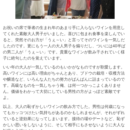
お祝いの席で筆者の生まれ年のあまり手に入らないワインを用意し
てくれた素敵大人男子がいました。喜びに包まれ食事を楽しんでい
ると、突然そのお方が「うぇ～い」と言ってそのワインを一気しだ
したのです。更にもう一人の大人男子を煽りだし、ついには40半ば
の男二人が「うぇ～い」です。貴重なワインが飲み干されていく様
子に絶句したのを覚えています。
いい年の大人が一気しているのもいかがなものですが割愛します。
高いワインには高い理由がちゃんとあり、ブドウの栽培・収穫方法
や醸造など、いろんな人たちの努力がぱんぱんに詰まっているので
す。高級なものを一気しちゃう俺、は何一つかっこよくありませ
ん。価値をわかって大切にしている男性の方がよっぽど素敵です
よ。
以上、大人の恥ずかしいワインの飲み方でした。男性は何歳になっ
てもカッコつけたい気持ちがあるのかもしれませんが、それがずれ
ていると逆効果になってしまいます。接待の場やデートなど、恥ず
かしい思いをしないように、そして相手にもさせないように大人な