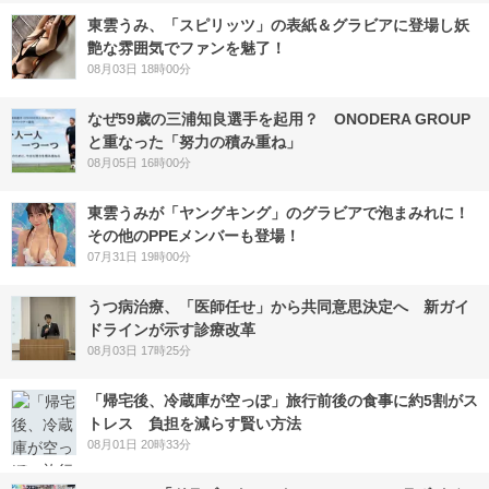
東雲うみ、「スピリッツ」の表紙＆グラビアに登場し妖
艶な雰囲気でファンを魅了！
08月03日 18時00分
なぜ59歳の三浦知良選手を起用？ ONODERA GROUP
と重なった「努力の積み重ね」
08月05日 16時00分
東雲うみが「ヤングキング」のグラビアで泡まみれに！
その他のPPEメンバーも登場！
07月31日 19時00分
うつ病治療、「医師任せ」から共同意思決定へ 新ガイ
ドラインが示す診療改革
08月03日 17時25分
「帰宅後、冷蔵庫が空っぽ」旅行前後の食事に約5割がス
トレス 負担を減らす賢い方法
08月01日 20時33分