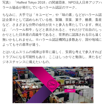
写真） 「Halfest Tokyo 2018」の関連団体、NPO法人日本アジアハ
ラール協会が発行しているハラール認証のマーク。
ちなみに、大手では「キユーピー」や「味の素」などがハラール認
証企業※として認められている他、製麺、茶葉、菓子、酪農、畜産
など、さまざまな分野の会社が次々と参入を果たしています。例え
ば、「ハラール和牛」などと表示されると、それだけで出自のしっ
かりとした日本産の高級牛であると、世界的に認識される日も遠く
無いかもしれません。※ハラール認証機関は多数あり、国や地域に
よってもその基準が違う。
とはいえムスリムの戒律は非常に厳しく、安易な考えで参入すれば
トラブルになる可能性もあり、ここはしっかりと勉強し、来たるビ
ジネスチャンスに備えたいもの。