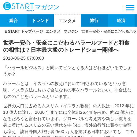
マガジン
総合
トレンド
旅行
経済
エンタメ
E START トップページ
エンタメ
マガジン
世界一安心・安全にこだわるハラ
世界一安心・安全にこだわるハラールフードと和食
の相性は？日本最大級のトレードショー開催へ
2018-06-25 07:00:00
「ハラールビジネス」と聞いてピンとくる人はどれほどいるでしょ
うか？
ハラールとは、イスラムの教えにおいて“許されている”という意
味。イスラム法において合法なもの事をハラールといい、非合法な
もののことをハラームといいます。
世界の人口に占めるムスリム（イスラム教徒）の人数は、2012 年に
18 億人に達し、2030 年までには全体の26.4％を占め、約22 億人に
なるだろうと言われています。グローバルな考え方や新しい教育を
身に着けたムスリムの若い世代を中心に、海外旅行等に費やす金額
も増え、訪日外国人旅行者2500 万人を掲げる日本においても、この