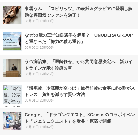
東雲うみ、「スピリッツ」の表紙＆グラビアに登場し妖
艶な雰囲気でファンを魅了！
08月03日 18時00分
なぜ59歳の三浦知良選手を起用？ ONODERA GROUP
と重なった「努力の積み重ね」
08月05日 16時00分
うつ病治療、「医師任せ」から共同意思決定へ 新ガイ
ドラインが示す診療改革
08月03日 17時25分
「帰宅後、冷蔵庫が空っぽ」旅行前後の食事に約5割がス
トレス 負担を減らす賢い方法
08月01日 20時33分
Google、「ドラゴンクエスト」×Geminiのコラボイベン
ト「ジェミニクエスト」を渋谷・原宿で開催
08月03日 18時42分