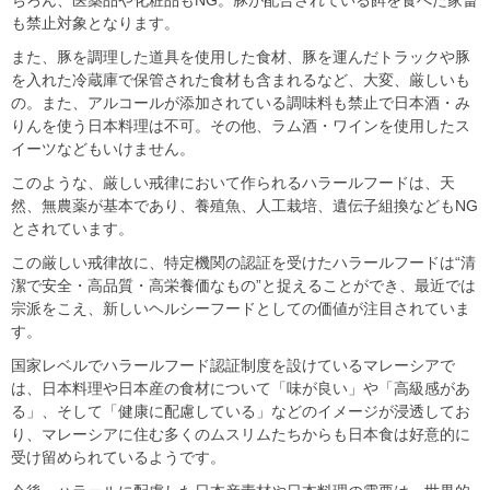
ちろん、医薬品や化粧品もNG。豚が配合されている餌を食べた家畜
も禁止対象となります。
また、豚を調理した道具を使用した食材、豚を運んだトラックや豚
を入れた冷蔵庫で保管された食材も含まれるなど、大変、厳しいも
の。また、アルコールが添加されている調味料も禁止で日本酒・み
りんを使う日本料理は不可。その他、ラム酒・ワインを使用したス
イーツなどもいけません。
このような、厳しい戒律において作られるハラールフードは、天
然、無農薬が基本であり、養殖魚、人工栽培、遺伝子組換などもNG
とされています。
この厳しい戒律故に、特定機関の認証を受けたハラールフードは“清
潔で安全・高品質・高栄養価なもの”と捉えることができ、最近では
宗派をこえ、新しいヘルシーフードとしての価値が注目されていま
す。
国家レベルでハラールフード認証制度を設けているマレーシアで
は、日本料理や日本産の食材について「味が良い」や「高級感があ
る」、そして「健康に配慮している」などのイメージが浸透してお
り、マレーシアに住む多くのムスリムたちからも日本食は好意的に
受け留められているようです。