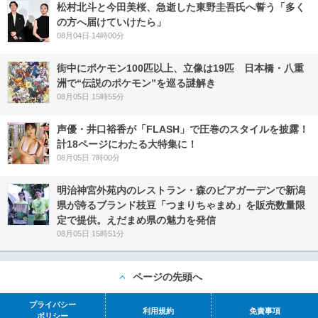
松村北斗と今田美桜、急逝した東野圭吾氏へ誓う「多く
の方へ届けていけたら」
08月04日 14時00分
街中にポケモン100匹以上、立像は19匹 日本橋・八重
洲で“伝説のポケモン”を巡る謎解き
08月05日 15時55分
声優・井口裕香が「FLASH」で圧巻のスタイルを披露！
計18ページにわたる大特集に！
08月05日 7時00分
明治神宮外苑内のレストラン・森のビアガーデンで新潟
県が誇るブランド枝豆「つまりちゃまめ」を販売数量限
定で提供。えだまめ県の魅力を発信
08月05日 15時51分
ページの先頭へ
プライバシー
利用規約
免責事項
ポリシー