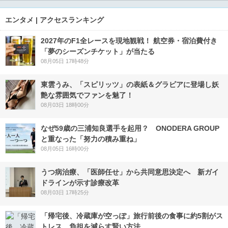
エンタメ | アクセスランキング
2027年のF1全レースを現地観戦！ 航空券・宿泊費付き
「夢のシーズンチケット」が当たる
08月05日 17時48分
東雲うみ、「スピリッツ」の表紙＆グラビアに登場し妖
艶な雰囲気でファンを魅了！
08月03日 18時00分
なぜ59歳の三浦知良選手を起用？ ONODERA GROUP
と重なった「努力の積み重ね」
08月05日 16時00分
うつ病治療、「医師任せ」から共同意思決定へ 新ガイ
ドラインが示す診療改革
08月03日 17時25分
「帰宅後、冷蔵庫が空っぽ」旅行前後の食事に約5割がス
トレス 負担を減らす賢い方法