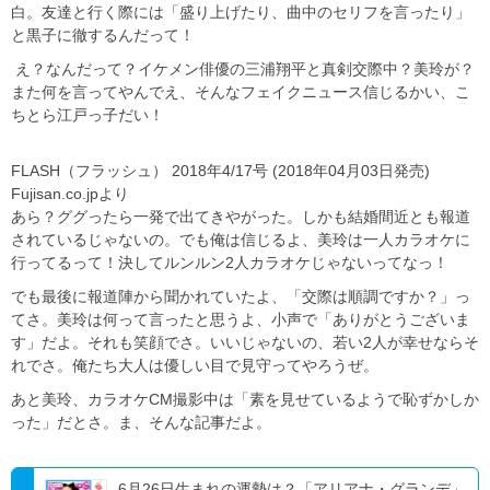
白。友達と行く際には「盛り上げたり、曲中のセリフを言ったり」
と黒子に徹するんだって！
え？なんだって？イケメン俳優の三浦翔平と真剣交際中？美玲が？
また何を言ってやんでえ、そんなフェイクニュース信じるかい、こ
ちとら江戸っ子だい！
FLASH（フラッシュ） 2018年4/17号 (2018年04月03日発売)
Fujisan.co.jpより
あら？ググったら一発で出てきやがった。しかも結婚間近とも報道
されているじゃないの。でも俺は信じるよ、美玲は一人カラオケに
行ってるって！決してルンルン2人カラオケじゃないってなっ！
でも最後に報道陣から聞かれていたよ、「交際は順調ですか？」っ
てさ。美玲は何って言ったと思うよ、小声で「ありがとうございま
す」だよ。それも笑顔でさ。いいじゃないの、若い2人が幸せならそ
れでさ。俺たち大人は優しい目で見守ってやろうぜ。
あと美玲、カラオケCM撮影中は「素を見せているようで恥ずかしか
った」だとさ。ま、そんな記事だよ。
6月26日生まれの運勢は？「アリアナ・グランデ」