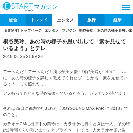
マガジン
総合
トレンド
旅行
経済
エンタメ
E START トップページ
エンタメ
マガジン
桐谷美玲、あの時の様子を思い出
桐谷美玲、あの時の様子を思い出して「素を見せて
いるよう」とテレ
2018-06-25 21:59:26
てーへんだ！てーへんだ！我らが美女優・桐谷美玲がついに、つい
に、あの時の様子を詳しく教えてくれたゾ！しかも「素を見せてい
るよう」って照れた…。
アノ時って!?どんな時!?決まっているだろう、カラオケの時だよ！
それは25日に都内で行われた「JOYSOUND MAX PARTY 2018」で
のこと。
カラオケCMに出演中の美玲は「カラオケに行くときは一人。その時
は2時間くらい歌います」とプライベートでは一人カラオケ派と告