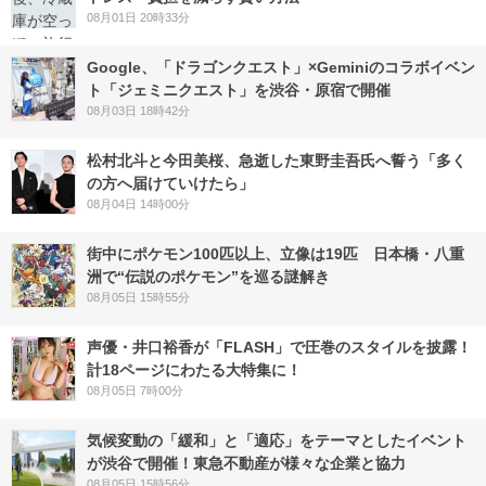
08月01日 20時33分
Google、「ドラゴンクエスト」×Geminiのコラボイベン
ト「ジェミニクエスト」を渋谷・原宿で開催
08月03日 18時42分
松村北斗と今田美桜、急逝した東野圭吾氏へ誓う「多く
の方へ届けていけたら」
08月04日 14時00分
街中にポケモン100匹以上、立像は19匹 日本橋・八重
洲で“伝説のポケモン”を巡る謎解き
08月05日 15時55分
声優・井口裕香が「FLASH」で圧巻のスタイルを披露！
計18ページにわたる大特集に！
08月05日 7時00分
気候変動の「緩和」と「適応」をテーマとしたイベント
が渋谷で開催！東急不動産が様々な企業と協力
08月05日 15時56分