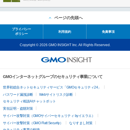
ページの先頭へ
プライバシー
利用規約
免責事項
ポリシー
Copyright © 2026 GMO INSIGHT Inc. All Rights Reserved.
GMOインターネットグループのセキュリティ事業について
世界初総合ネットセキュリティサービス「GMOセキュリティ24」
パスワード漏洩診断
Webサイトリスク診断
セキュリティ相談AIチャットボット
実在証明・盗聴対策
サイバー攻撃対策（GMOサイバーセキュリティ byイエラエ）
サイバー攻撃対策（GMO Flatt Security）
なりすまし対策
セキュリティ事業の軌跡