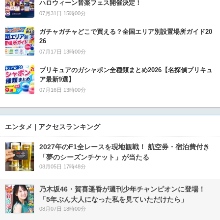
ハロウィーン音楽フェス開催決定！
07月31日 15時00分
ガチャガチャどこで買える？全国エリア別設置場所ガイド20
26
07月17日 13時00分
プリキュアのガシャポン全種類まとめ2026【名探偵プリキュ
ア最新9選】
07月16日 13時00分
エンタメ | アクセスランキング
2027年のF1全レースを現地観戦！ 航空券・宿泊費付き
「夢のシーズンチケット」が当たる
08月05日 17時48分
乃木坂46・賀喜遥香が週刊少年チャンピオンに登場！
「5年ぶん大人になった私を見ていただけたら」
08月07日 18時00分