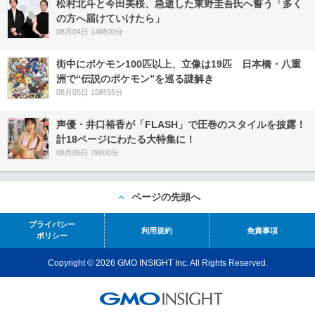
松村北斗と今田美桜、急逝した東野圭吾氏へ誓う「多く
の方へ届けていけたら」
08月04日 14時00分
街中にポケモン100匹以上、立像は19匹 日本橋・八重
洲で“伝説のポケモン”を巡る謎解き
08月05日 15時55分
声優・井口裕香が「FLASH」で圧巻のスタイルを披露！
計18ページにわたる大特集に！
08月05日 7時00分
ページの先頭へ
プライバシー
利用規約
免責事項
ポリシー
Copyright © 2026 GMO INSIGHT Inc. All Rights Reserved.