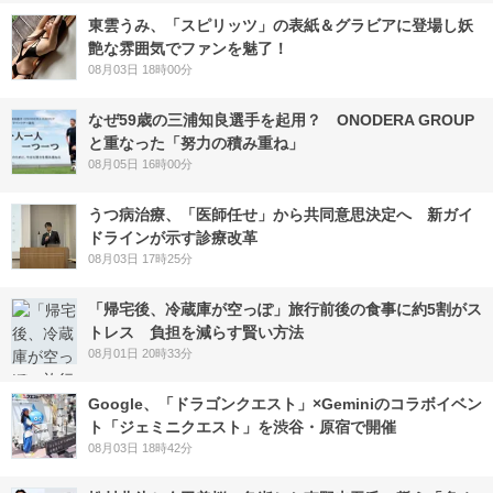
東雲うみ、「スピリッツ」の表紙＆グラビアに登場し妖
艶な雰囲気でファンを魅了！
08月03日 18時00分
なぜ59歳の三浦知良選手を起用？ ONODERA GROUP
と重なった「努力の積み重ね」
08月05日 16時00分
うつ病治療、「医師任せ」から共同意思決定へ 新ガイ
ドラインが示す診療改革
08月03日 17時25分
「帰宅後、冷蔵庫が空っぽ」旅行前後の食事に約5割がス
トレス 負担を減らす賢い方法
08月01日 20時33分
Google、「ドラゴンクエスト」×Geminiのコラボイベン
ト「ジェミニクエスト」を渋谷・原宿で開催
08月03日 18時42分