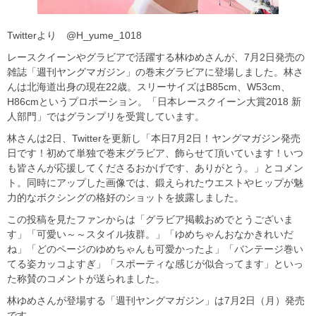
Twitterより @H_yume_1018
レースクイーンやグラビアで活躍する林ゆめさんが、7月2日発売の
雑誌「週刊ヤングマガジン」の巻末グラビアに登場しました。林さ
んは北海道出身の現在22歳。スリーサイズはB85cm、W53cm、
H86cmというプロポーション。「日本レースクイーン大賞2018 新
人部門」ではグランプリを受賞しています。
林さんは2日、Twitterを更新し「本日7月2日！ヤングマガジン発売
日です！初めて単独で巻末グラビア、飾らせて頂いています！いつ
も皆さんが応援してくださるおかげです、ありがとう。」とコメン
ト。同時にアップした画像では、鍛えられたウエストやヒップが魅
力的なボクシングの格好のショットを披露しました。
この投稿を見たファンからは「グラビア掲載おめでとうございま
す」「可愛い～～スタイル抜群。」「ゆめちゃんおなかきれいだ
ね」「どのページのゆめちゃんも可愛かったよ」「バンテージ巻い
てる姿カッコよすぎ」「スポーティな感じが似合ってます」といっ
た称賛のコメントが送られました。
林ゆめさんが登場する「週刊ヤングマガジン」は7月2日（月）発売
です。