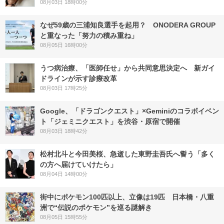
08月03日 18時00分
なぜ59歳の三浦知良選手を起用？ ONODERA GROUP
と重なった「努力の積み重ね」
08月05日 16時00分
うつ病治療、「医師任せ」から共同意思決定へ 新ガイ
ドラインが示す診療改革
08月03日 17時25分
Google、「ドラゴンクエスト」×Geminiのコラボイベン
ト「ジェミニクエスト」を渋谷・原宿で開催
08月03日 18時42分
松村北斗と今田美桜、急逝した東野圭吾氏へ誓う「多く
の方へ届けていけたら」
08月04日 14時00分
街中にポケモン100匹以上、立像は19匹 日本橋・八重
洲で“伝説のポケモン”を巡る謎解き
08月05日 15時55分