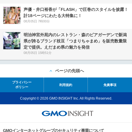
声優・井口裕香が「FLASH」で圧巻のスタイルを披露！
計18ページにわたる大特集に！
08月05日 7時00分
明治神宮外苑内のレストラン・森のビアガーデンで新潟
県が誇るブランド枝豆「つまりちゃまめ」を販売数量限
定で提供。えだまめ県の魅力を発信
08月05日 15時51分
ページの先頭へ
プライバシー
利用規約
免責事項
ポリシー
Copyright © 2026 GMO INSIGHT Inc. All Rights Reserved.
GMOインターネットグループのセキュリティ事業について