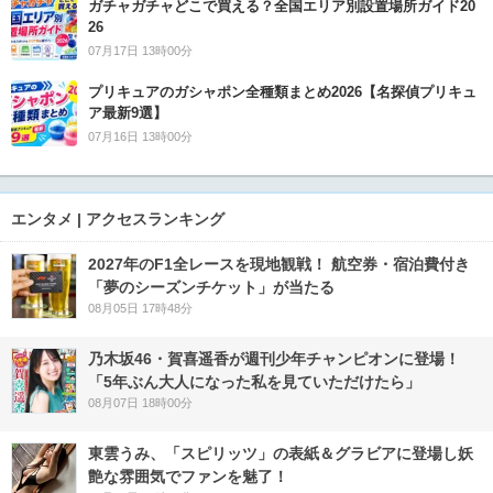
ガチャガチャどこで買える？全国エリア別設置場所ガイド20
26
07月17日 13時00分
プリキュアのガシャポン全種類まとめ2026【名探偵プリキュ
ア最新9選】
07月16日 13時00分
エンタメ | アクセスランキング
2027年のF1全レースを現地観戦！ 航空券・宿泊費付き
「夢のシーズンチケット」が当たる
08月05日 17時48分
乃木坂46・賀喜遥香が週刊少年チャンピオンに登場！
「5年ぶん大人になった私を見ていただけたら」
08月07日 18時00分
東雲うみ、「スピリッツ」の表紙＆グラビアに登場し妖
艶な雰囲気でファンを魅了！