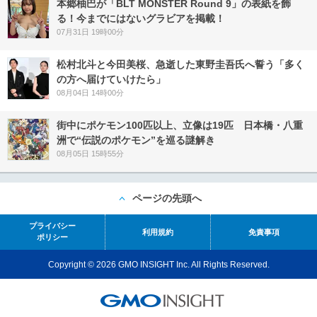
本郷柚巴が「BLT MONSTER Round 9」の表紙を飾
る！今までにはないグラビアを掲載！
07月31日 19時00分
松村北斗と今田美桜、急逝した東野圭吾氏へ誓う「多く
の方へ届けていけたら」
08月04日 14時00分
街中にポケモン100匹以上、立像は19匹 日本橋・八重
洲で“伝説のポケモン”を巡る謎解き
08月05日 15時55分
ページの先頭へ
プライバシー
利用規約
免責事項
ポリシー
Copyright © 2026 GMO INSIGHT Inc. All Rights Reserved.