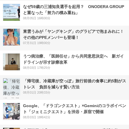
なぜ59歳の三浦知良選手を起用？ ONODERA GROUP
と重なった「努力の積み重ね」
08月05日 16時00分
東雲うみが「ヤングキング」のグラビアで泡まみれに！
その他のPPEメンバーも登場！
07月31日 19時00分
うつ病治療、「医師任せ」から共同意思決定へ 新ガイ
ドラインが示す診療改革
08月03日 17時25分
「帰宅後、冷蔵庫が空っぽ」旅行前後の食事に約5割がス
トレス 負担を減らす賢い方法
08月01日 20時33分
Google、「ドラゴンクエスト」×Geminiのコラボイベン
ト「ジェミニクエスト」を渋谷・原宿で開催
08月03日 18時42分