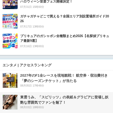
ハロウィーン音楽フェス開催決定！
07月31日 15時00分
ガチャガチャどこで買える？全国エリア別設置場所ガイド20
26
07月17日 13時00分
プリキュアのガシャポン全種類まとめ2026【名探偵プリキュ
ア最新9選】
07月16日 13時00分
エンタメ | アクセスランキング
2027年のF1全レースを現地観戦！ 航空券・宿泊費付き
「夢のシーズンチケット」が当たる
08月05日 17時48分
東雲うみ、「スピリッツ」の表紙＆グラビアに登場し妖
艶な雰囲気でファンを魅了！
08月03日 18時00分