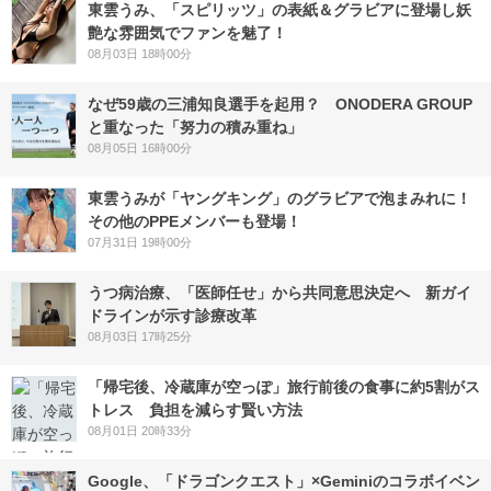
東雲うみ、「スピリッツ」の表紙＆グラビアに登場し妖
艶な雰囲気でファンを魅了！
08月03日 18時00分
なぜ59歳の三浦知良選手を起用？ ONODERA GROUP
と重なった「努力の積み重ね」
08月05日 16時00分
東雲うみが「ヤングキング」のグラビアで泡まみれに！
その他のPPEメンバーも登場！
07月31日 19時00分
うつ病治療、「医師任せ」から共同意思決定へ 新ガイ
ドラインが示す診療改革
08月03日 17時25分
「帰宅後、冷蔵庫が空っぽ」旅行前後の食事に約5割がス
トレス 負担を減らす賢い方法
08月01日 20時33分
Google、「ドラゴンクエスト」×Geminiのコラボイベン