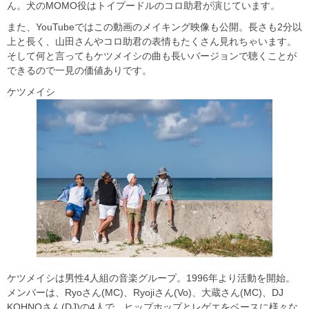
ん。犬のMOMO役はトイプードルのコロ助君が演じています。
また、YouTubeではこの動画のメイキング映像も公開。長さも2分以
上と長く、山田さんやコロ助君の表情もたくさん見れちゃいます。
そして何と言ってもケツメイシの曲も長いバージョンで聴くことが
できるので一見の価値ありです。
ケツメイシ
ケツメイシは男性4人組の音楽グループ。1996年より活動を開始。
メンバーは、Ryoさん(MC)、Ryojiさん(Vo)、大蔵さん(MC)、DJ
KOHNOさん(DJ)の4人で、ヒップホップとレゲエをベースに様々な