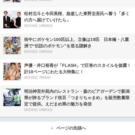
松村北斗と今田美桜、急逝した東野圭吾氏へ誓う「多く
の方へ届けていけたら」
08月04日 14時00分
街中にポケモン100匹以上、立像は19匹 日本橋・八重
洲で“伝説のポケモン”を巡る謎解き
08月05日 15時55分
声優・井口裕香が「FLASH」で圧巻のスタイルを披露！
計18ページにわたる大特集に！
08月05日 7時00分
明治神宮外苑内のレストラン・森のビアガーデンで新潟
県が誇るブランド枝豆「つまりちゃまめ」を販売数量限
定で提供。えだまめ県の魅力を発信
08月05日 15時51分
ページの先頭へ