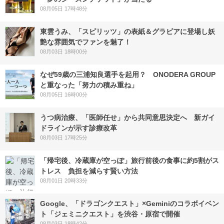
08月05日 17時48分
東雲うみ、「スピリッツ」の表紙＆グラビアに登場し妖
艶な雰囲気でファンを魅了！
08月03日 18時00分
なぜ59歳の三浦知良選手を起用？ ONODERA GROUP
と重なった「努力の積み重ね」
08月05日 16時00分
うつ病治療、「医師任せ」から共同意思決定へ 新ガイ
ドラインが示す診療改革
08月03日 17時25分
「帰宅後、冷蔵庫が空っぽ」旅行前後の食事に約5割がス
トレス 負担を減らす賢い方法
08月01日 20時33分
Google、「ドラゴンクエスト」×Geminiのコラボイベン
ト「ジェミニクエスト」を渋谷・原宿で開催
08月03日 18時42分