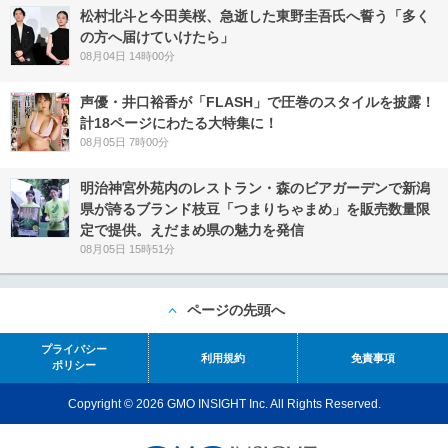
松村北斗と今田美桜、急逝した東野圭吾氏へ誓う「多く
の方へ届けていけたら」
08月04日 14時00分
声優・井口裕香が「FLASH」で圧巻のスタイルを披露！
計18ページにわたる大特集に！
08月05日 7時00分
明治神宮外苑内のレストラン・森のビアガーデンで新潟
県が誇るブランド枝豆「つまりちゃまめ」を販売数量限
定で提供。えだまめ県の魅力を発信
08月05日 15時51分
ページの先頭へ
プライバシー
利用規約
免責事項
ポリシー
Copyright © 2026 GMO INSIGHT Inc. All Rights Reserved.