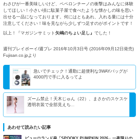
わさびが一番美味しいけど、ペペロンチーノの衝撃はみんなに体験
してほしい！小さい頃に駄菓子屋で食べたような懐かしの味を思い
出せる一品になっております。何にはともあれ、入れる量には十分
注意してください！味を見ながら少しずつ足すのがポイントです！
以上！『マガジンサミット
矢嶋のちょい足し』
でした！
週刊プレイボーイ/週プレ 2016年10月3日号 (2016年09月12日発売)
Fujisan.co.jpより
急いでチェック！通勤に超便利な3WAYバッグが
4000円で手に入るってよ
ズーム禁止！天木じゅん（22）、まさかのスケスケ
透明衣装で全部見えち...
あわせて読みたい記事
ピューロランド発「SPOOKY PUMPKIN 2026」一夜限りの