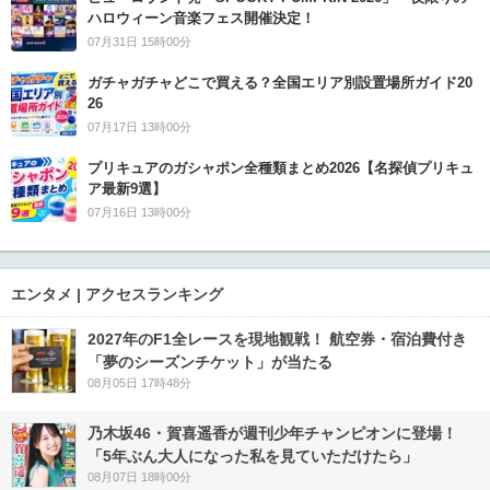
ハロウィーン音楽フェス開催決定！
07月31日 15時00分
ガチャガチャどこで買える？全国エリア別設置場所ガイド20
26
07月17日 13時00分
プリキュアのガシャポン全種類まとめ2026【名探偵プリキュ
ア最新9選】
07月16日 13時00分
エンタメ | アクセスランキング
2027年のF1全レースを現地観戦！ 航空券・宿泊費付き
「夢のシーズンチケット」が当たる
08月05日 17時48分
乃木坂46・賀喜遥香が週刊少年チャンピオンに登場！
「5年ぶん大人になった私を見ていただけたら」
08月07日 18時00分