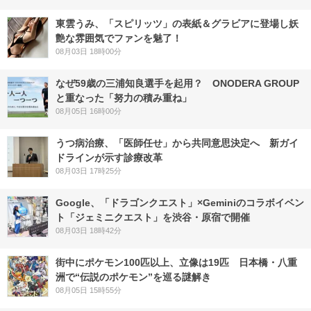
東雲うみ、「スピリッツ」の表紙＆グラビアに登場し妖
艶な雰囲気でファンを魅了！
08月03日 18時00分
なぜ59歳の三浦知良選手を起用？ ONODERA GROUP
と重なった「努力の積み重ね」
08月05日 16時00分
うつ病治療、「医師任せ」から共同意思決定へ 新ガイ
ドラインが示す診療改革
08月03日 17時25分
Google、「ドラゴンクエスト」×Geminiのコラボイベン
ト「ジェミニクエスト」を渋谷・原宿で開催
08月03日 18時42分
街中にポケモン100匹以上、立像は19匹 日本橋・八重
洲で“伝説のポケモン”を巡る謎解き
08月05日 15時55分