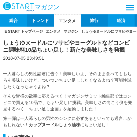
マガジン
総合
トレンド
旅行
経済
エンタメ
E START トップページ
エンタメ
マガジン
しょうゆヌードルにワサビやヨー
しょうゆヌードルにワサビやヨーグルトなどコンビ
ニ調味料10品ちょい足し！新たな美味しさを発掘
2018-07-05 23:49:51
一人暮らしの男性諸君に告ぐ！美味しいよ、そのまま食べてももち
ろん美味しいけど、ついついちょい足ししたくなるよね？可能性試
したくなっちゃうよね？
そんな皆様の欲望に応えるべく！マガジンサミット編集部ではコン
ビニで買える10品で、ちょい足しに挑戦。美味しさの向こう側を発
見するべく「ちょい足し企画」を始動しました！
第一弾は一人暮らしの男性のシンクに必ずあるといっても過言…か
もしれない！
カップヌードルしょう油味
にちょい足し！