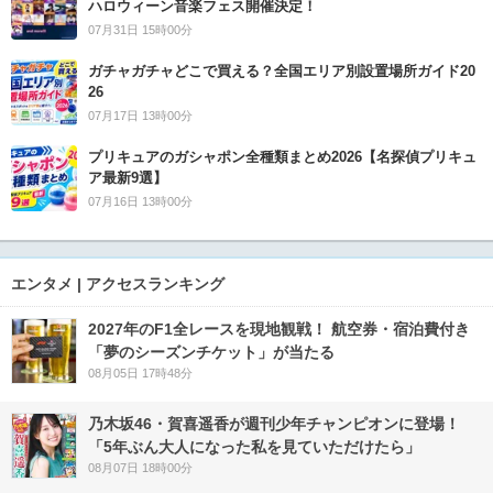
ハロウィーン音楽フェス開催決定！
07月31日 15時00分
ガチャガチャどこで買える？全国エリア別設置場所ガイド20
26
07月17日 13時00分
プリキュアのガシャポン全種類まとめ2026【名探偵プリキュ
ア最新9選】
07月16日 13時00分
エンタメ | アクセスランキング
2027年のF1全レースを現地観戦！ 航空券・宿泊費付き
「夢のシーズンチケット」が当たる
08月05日 17時48分
乃木坂46・賀喜遥香が週刊少年チャンピオンに登場！
「5年ぶん大人になった私を見ていただけたら」
08月07日 18時00分