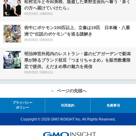
松村北斗と今田美桜、急逝した東野圭吾氏へ誓う「多く
の方へ届けていけたら」
08月04日 14時00分
街中にポケモン100匹以上、立像は19匹 日本橋・八重
洲で“伝説のポケモン”を巡る謎解き
08月05日 15時55分
明治神宮外苑内のレストラン・森のビアガーデンで新潟
県が誇るブランド枝豆「つまりちゃまめ」を販売数量限
定で提供。えだまめ県の魅力を発信
08月05日 15時51分
ページの先頭へ
プライバシー
利用規約
免責事項
ポリシー
Copyright © 2026 GMO INSIGHT Inc. All Rights Reserved.