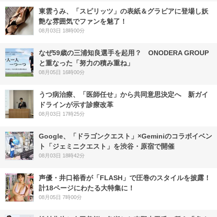
東雲うみ、「スピリッツ」の表紙＆グラビアに登場し妖
艶な雰囲気でファンを魅了！
08月03日 18時00分
なぜ59歳の三浦知良選手を起用？ ONODERA GROUP
と重なった「努力の積み重ね」
08月05日 16時00分
うつ病治療、「医師任せ」から共同意思決定へ 新ガイ
ドラインが示す診療改革
08月03日 17時25分
Google、「ドラゴンクエスト」×Geminiのコラボイベン
ト「ジェミニクエスト」を渋谷・原宿で開催
08月03日 18時42分
声優・井口裕香が「FLASH」で圧巻のスタイルを披露！
計18ページにわたる大特集に！
08月05日 7時00分