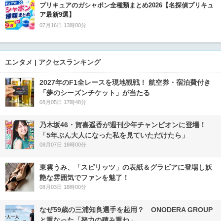
プリキュアのガシャポン全種類まとめ2026【名探偵プリキュ
ア最新9選】
07月16日 13時00分
エンタメ | アクセスランキング
2027年のF1全レースを現地観戦！ 航空券・宿泊費付き
「夢のシーズンチケット」が当たる
08月05日 17時48分
乃木坂46・賀喜遥香が週刊少年チャンピオンに登場！
「5年ぶん大人になった私を見ていただけたら」
08月07日 18時00分
東雲うみ、「スピリッツ」の表紙＆グラビアに登場し妖
艶な雰囲気でファンを魅了！
08月03日 18時00分
なぜ59歳の三浦知良選手を起用？ ONODERA GROUP
と重なった「努力の積み重ね」