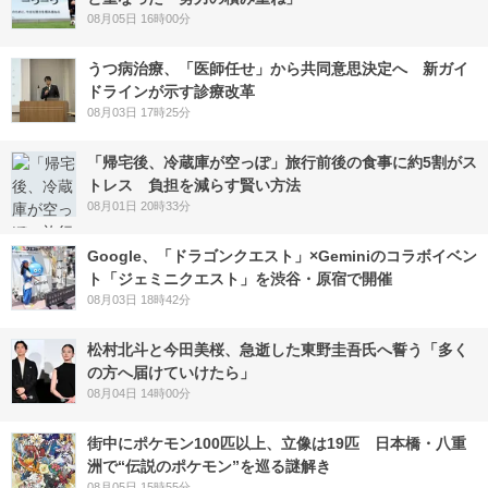
08月05日 16時00分
うつ病治療、「医師任せ」から共同意思決定へ 新ガイ
ドラインが示す診療改革
08月03日 17時25分
「帰宅後、冷蔵庫が空っぽ」旅行前後の食事に約5割がス
トレス 負担を減らす賢い方法
08月01日 20時33分
Google、「ドラゴンクエスト」×Geminiのコラボイベン
ト「ジェミニクエスト」を渋谷・原宿で開催
08月03日 18時42分
松村北斗と今田美桜、急逝した東野圭吾氏へ誓う「多く
の方へ届けていけたら」
08月04日 14時00分
街中にポケモン100匹以上、立像は19匹 日本橋・八重
洲で“伝説のポケモン”を巡る謎解き
08月05日 15時55分