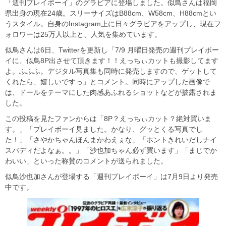
「週刊プレイボーイ」のグラビアに登場しました。似鳥さんは福岡
県出身の現在24歳。スリーサイズはB88cm、W58cm、H88cmとい
うスタイル。自身のInstagram上に日々グラビアをアップし、現在フ
ォロワーは25万人以上と、人気を集めています。
似鳥さんは6日、Twitterを更新し「7/9 月曜日発売の週刊プレイボー
イに、似鳥8P出させて頂きます！！えっちぃカットも撮影してます
よ。ふふふ。デジタル写真集も同時に発売しますので、ゲットして
くれたら、嬉しいですっ」とコメント。同時にアップした画像で
は、ドールをテーマにした肉感あふれるショットなどが披露されま
した。
この投稿を見たファンからは「8P？えっちぃカット？絶対買いま
す。」「プレイボーイ見ました。かなり、グッとくる写真でし
た！」「さやかちゃんほんまかわえぇな」「ホントきれいだしナイ
スバディだよなぁ。。」「沙也加ちゃん必ず買います」「まじでか
わいい」といった称賛のコメントが送られました。
似鳥沙也加さんが登場する「週刊プレイボーイ」は7月9日より発売
中です。