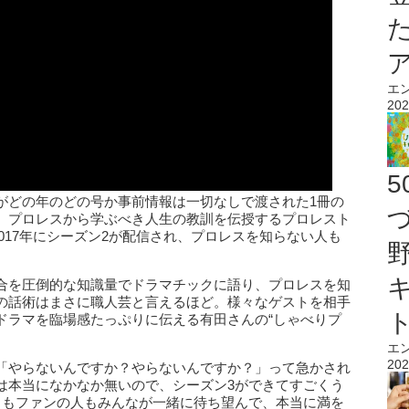
エ
202
がどの年のどの号か事前情報は一切なしで渡された1冊の
、プロレスから学ぶべき人生の教訓を伝授するプロレスト
2017年にシーズン2が配信され、プロレスを知らない人も
合を圧倒的な知識量でドラマチックに語り、プロレスを知
の話術はまさに職人芸と言えるほど。様々なゲストを相手
ドラマを臨場感たっぷりに伝える有田さんの“しゃべりプ
エ
202
「やらないんですか？やらないんですか？」って急かされ
は本当になかなか無いので、シーズン3ができてすごくう
らもファンの人もみんなが一緒に待ち望んで、本当に満を