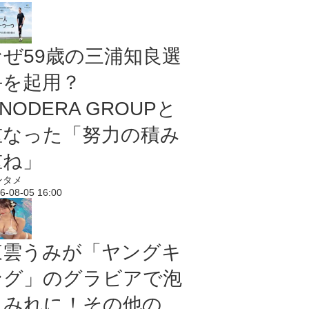
なぜ59歳の三浦知良選
手を起用？
NODERA GROUPと
重なった「努力の積み
重ね」
ンタメ
6-08-05 16:00
東雲うみが「ヤングキ
ング」のグラビアで泡
まみれに！その他の