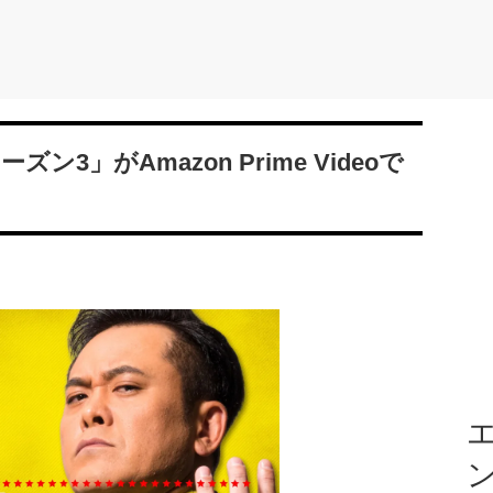
3」がAmazon Prime Videoで
エ