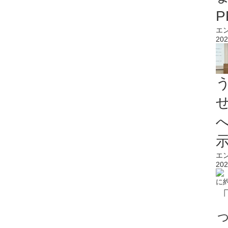
エ
202
エ
202