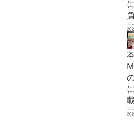
エ
202
M
エ
202