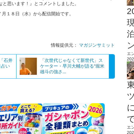
なと思います！』とコメントしました。
2
７月１８日（水）から配信開始です。
情報提供元：
マガジンサミット
エ
202
？「石井
「次世代じゃなくて新世代」ス
日占い
ケーター・早川大輔が語る“堀米
雄斗の強さ...
エ
202