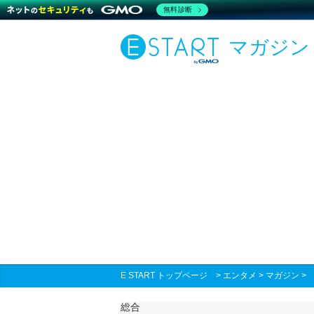
無料診断
マガジン
E START トップページ
>
エンタメ
>
マガジン
総合