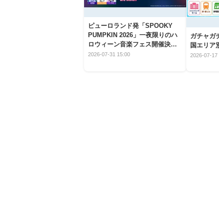
ピューロランド発「SPOOKY
PUMPKIN 2026」一夜限りのハ
ガチャガ
ロウィーン音楽フェス開催決
国エリア別
定！
2026-07-31 15:00
2026-07-17 