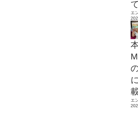
エ
202
M
エ
202