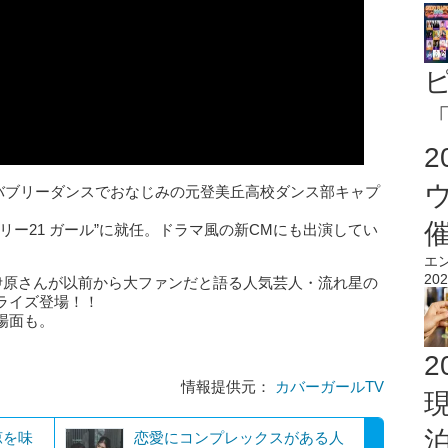
「
にバブリーダンスでおなじみの元登美丘高校ダンス部キャプ
リー21 ガール”に就任。ドラマ風の新CMにも出演してい
エ
202
伊原さんが以前から大ファンだと語る人気芸人・流れ星の
ライズ登場！！
場面も。
2
情報提供元：
カバーガールTV
涼を味
恋愛にコンプレックスがある人