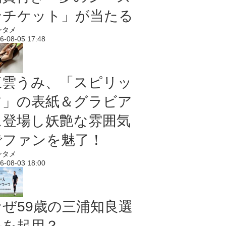
ンチケット」が当たる
ンタメ
6-08-05 17:48
東雲うみ、「スピリッ
ツ」の表紙＆グラビア
に登場し妖艶な雰囲気
でファンを魅了！
ンタメ
6-08-03 18:00
なぜ59歳の三浦知良選
手を起用？