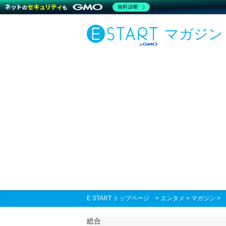
無料診断
マガジン
E START トップページ
>
エンタメ
>
マガジン
総合