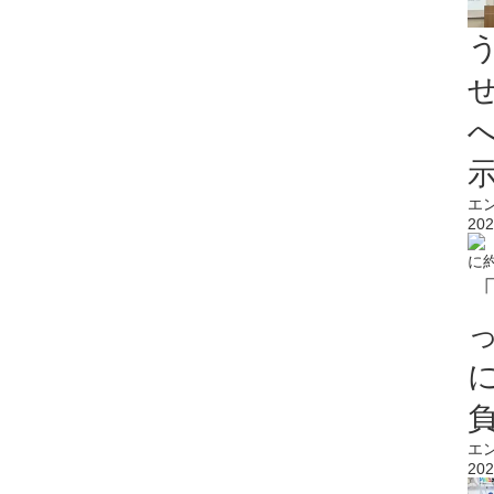
エ
202
エ
202