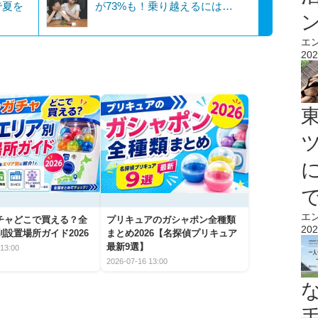
で夏を
が73%も！乗り越えるには…
エ
202
エ
チャどこで買える？全
プリキュアのガシャポン全種類
202
設置場所ガイド2026
まとめ2026【名探偵プリキュア
最新9選】
13:00
2026-07-16 13:00