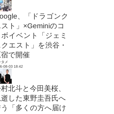
oogle、「ドラゴンク
スト」×Geminiのコ
ラボイベント「ジェミ
ニクエスト」を渋谷・
原宿で開催
ンタメ
6-08-03 18:42
松村北斗と今田美桜、
急逝した東野圭吾氏へ
誓う「多くの方へ届け