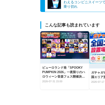
わえるコンビニスイーツ
乗り切れ
こんな記事も読まれています
ピューロランド発「SPOOKY
PUMPKIN 2026」一夜限りのハ
ガチャガ
ロウィーン音楽フェス開催決
国エリア別
定！
2026-07-31 15:00
2026-07-17 