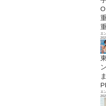
O
エ
202
エ
202