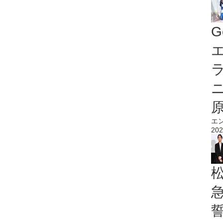
G
エ
エ
202