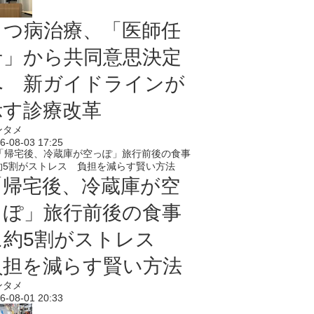
うつ病治療、「医師任
せ」から共同意思決定
へ 新ガイドラインが
示す診療改革
ンタメ
6-08-03 17:25
「帰宅後、冷蔵庫が空
っぽ」旅行前後の食事
に約5割がストレス
負担を減らす賢い方法
ンタメ
6-08-01 20:33