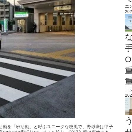
エ
202
O
エ
202
活動を「班活動」と呼ぶユニークな校風で、野球班は甲子