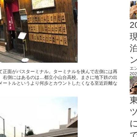
2
エ
て正面がバスターミナル。ターミナルを挟んで左側には再
202
、右側にはあるのは…都立小山台高校。まさに地下鉄の出
メートルというより何歩とカウントしたくなる至近距離な