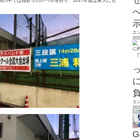
の中では指折りのレベルを誇り、2017年度は東大にも
エ
202
エ
202
G