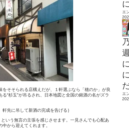
エ
202
味をそそられる店構えだが、１軒選ぶなら「穂のか」が良
エ
ある“杉玉”が吊るされ、日本地図と全国の銘酒の名がズラ
202
。軒先に吊して新酒の完成を告げる｝
す」という無言の主張を感じさせます。一見さんでも心配あ
の中から迎えてくれます。