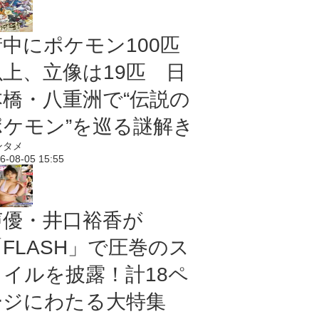
街中にポケモン100匹
以上、立像は19匹 日
本橋・八重洲で“伝説の
ポケモン”を巡る謎解き
ンタメ
6-08-05 15:55
声優・井口裕香が
「FLASH」で圧巻のス
タイルを披露！計18ペ
ージにわたる大特集