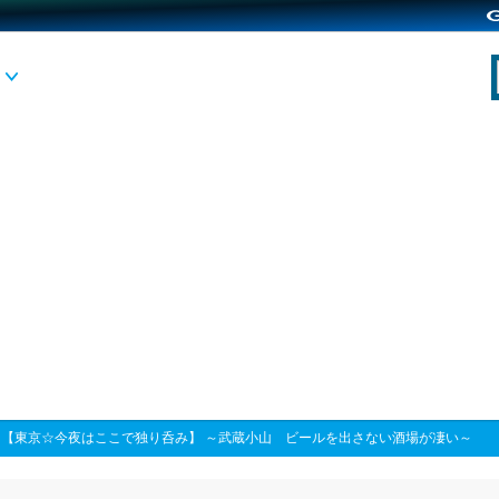
>
【東京☆今夜はここで独り呑み】 ～武蔵小山 ビールを出さない酒場が凄い～