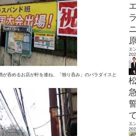
エ
エ
202
酒が呑めるお店が軒を連ね、「独り呑み」のパラダイスと
エ
202