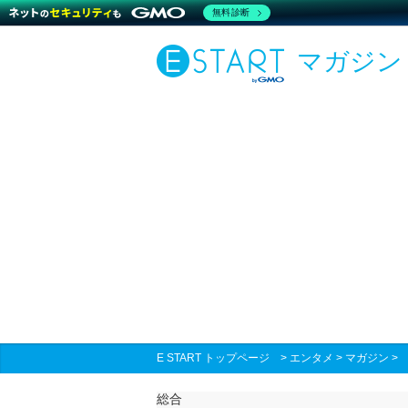
無料診断
マガジン
E START トップページ
>
エンタメ
>
マガジン
総合