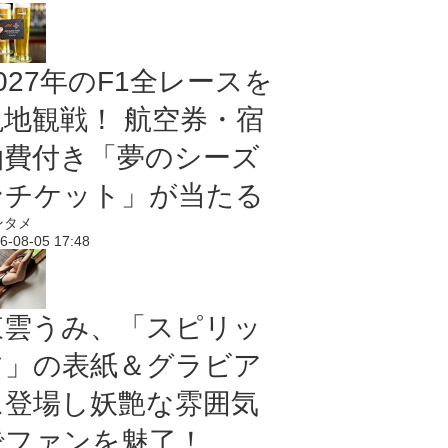
027年のF1全レースを
現地観戦！ 航空券・宿
泊費付き「夢のシーズ
ンチケット」が当たる
ンタメ
6-08-05 17:48
東雲うみ、「スピリッ
ツ」の表紙＆グラビア
に登場し妖艶な雰囲気
でファンを魅了！