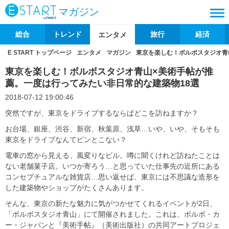
マガジン
総合
トレンド
旅行
経済
エンタメ
E START トップページ
エンタメ
マガジン
東京を楽しむ！ボルボスタジオ青
東京を楽しむ！ボルボスタジオ青山×美術手帖が推
薦。一度は行ってみたい非日常的な建築物18選
2018-07-12 19:00:46
突然ですが、東京をドライブするならばどこを訪ねますか？
お台場、銀座、渋谷、新宿、秋葉原、浅草…いや、いや、そもそも
東京をドライブなんてピンとこない？
電車の窓から見える、風変りなビル。噂に聞くけれど訪ねたことは
ない老舗菓子店。いつか寄ろう…と思っていた仕事先の近所にある
コンセプチュアルな雑貨店…思い返せば、東京には不思議な造形を
した建築物やショップがたくさんあります。
そんな、東京の新たな魅力に気がつかせてくれるイベントが2日、
「ボルボスタジオ青山」にて開催されました。これは、ボルボ・カ
ー・ジャパンと『美術手帖』（美術出版社）の共同アートプロジェ