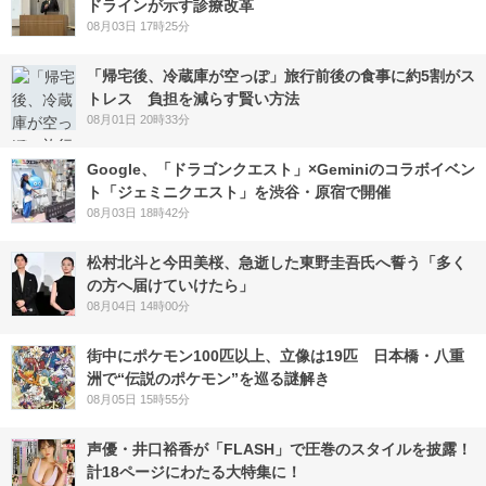
ドラインが示す診療改革
08月03日 17時25分
「帰宅後、冷蔵庫が空っぽ」旅行前後の食事に約5割がス
トレス 負担を減らす賢い方法
08月01日 20時33分
Google、「ドラゴンクエスト」×Geminiのコラボイベン
ト「ジェミニクエスト」を渋谷・原宿で開催
08月03日 18時42分
松村北斗と今田美桜、急逝した東野圭吾氏へ誓う「多く
の方へ届けていけたら」
08月04日 14時00分
街中にポケモン100匹以上、立像は19匹 日本橋・八重
洲で“伝説のポケモン”を巡る謎解き
08月05日 15時55分
声優・井口裕香が「FLASH」で圧巻のスタイルを披露！
計18ページにわたる大特集に！