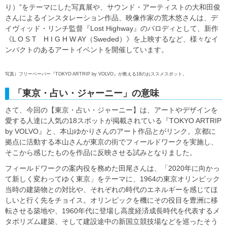
り）”をテーマにした写真展や、サウンド・アーティストの大和田俊
さんによるインスタレーション作品、映像作家の荒木悠さんは、デ
イヴィッド・リンチ監督『Lost Highway』のパロディとして、新作
《L O S T H I G H W AY（Sweded）》を上映するなど、様々なイ
ンパクトのあるアートイベントを開催しています。
写真）フリーペーパー『TOKYO ARTRIP by VOLVO』が教える18のおススメスポット。
「東京・占い・ジャーニー」の意味
さて、今回の【東京・占い・ジャーニー】は、アートやデザインを
愛する人達に人気の18スポットが掲載されている『TOKYO ARTRIP
by VOLVO』と、本山ゆかりさんのアート作品とがリンク。京都に
拠点に活動する本山さんが東京の街でフィールドワークを実施し、
そこから感じたものを作品に反映させる試みとなりました。
フィールドワークの案内役を務めた田尾さんは、「2020年に向かっ
て新しく変わってゆく東京」をテーマに、1964の東京オリンピック
当時の建築物との対比や、それぞれの時代のエネルギーを感じてほ
しいと行く先をチョイス。オリンピックを機にその役目を豊洲に移
転させる築地や、1960年代に登場し高度経済成長時代を代表するメ
タボリズム建築、そして建設途中の新国立競技場などを巡ったそう