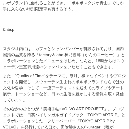
ルボブランドに触れることができ、「ボルボスタジオ青山」でしか
手に入らない特別限定車も買えるそう。
&nbsp;
スタジオ内には、カフェとシャンパンバーが併設されており、国内
屈指の品質を誇る「factory＆labo 神乃珈琲（かんのコーヒー）」と
コラボレーションしたメニューをはじめ、なんと、18時からはスウ
ェーデン王室御用達のシャンパンをいただくこともできます。
また、“Quality of Time”をテーマに、毎月、様々なイベントやプロジ
ェクトを開催し、スウェーデン生まれのボルボブランドならではの
文化や哲学、そして、一流アーティストを迎えてのライブやアート
展示、トークショーなど、日々の生活を豊かにする情報を広く発信
しています。
そのなかのひとつが「美術手帖×VOLVO ART PROJECT」。プロジ
ェクトでは、日英バイリンガルガイドブック「TOKYO ARTRIP」と
コラボレーションした、フリーペーパー『TOKYO ARTRIP by
VOLVO』を発行しているほか、田附勝さんの“kuragari（暗が