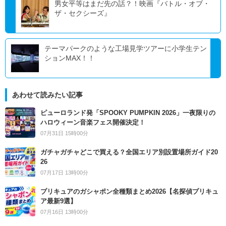
男女平等はまだ先の話？！映画『バトル・オブ・
ザ・セクシーズ』
テーマパークのような工場見学ツアーに小学生テン
ションMAX！！
あわせて読みたい記事
ピューロランド発「SPOOKY PUMPKIN 2026」一夜限りの
ハロウィーン音楽フェス開催決定！
07月31日 15時00分
ガチャガチャどこで買える？全国エリア別設置場所ガイド20
26
07月17日 13時00分
プリキュアのガシャポン全種類まとめ2026【名探偵プリキュ
ア最新9選】
07月16日 13時00分