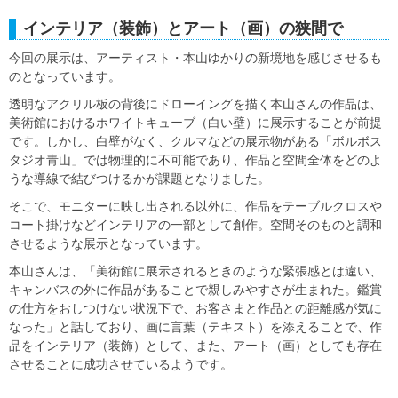
インテリア（装飾）とアート（画）の狭間で
今回の展示は、アーティスト・本山ゆかりの新境地を感じさせるも
のとなっています。
透明なアクリル板の背後にドローイングを描く本山さんの作品は、
美術館におけるホワイトキューブ（白い壁）に展示することが前提
です。しかし、白壁がなく、クルマなどの展示物がある「ボルボス
タジオ青山」では物理的に不可能であり、作品と空間全体をどのよ
うな導線で結びつけるかが課題となりました。
そこで、モニターに映し出される以外に、作品をテーブルクロスや
コート掛けなどインテリアの一部として創作。空間そのものと調和
させるような展示となっています。
本山さんは、「美術館に展示されるときのような緊張感とは違い、
キャンバスの外に作品があることで親しみやすさが生まれた。鑑賞
の仕方をおしつけない状況下で、お客さまと作品との距離感が気に
なった」と話しており、画に言葉（テキスト）を添えることで、作
品をインテリア（装飾）として、また、アート（画）としても存在
させることに成功させているようです。