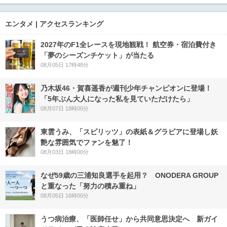
エンタメ | アクセスランキング
2027年のF1全レースを現地観戦！ 航空券・宿泊費付き
「夢のシーズンチケット」が当たる
08月05日 17時48分
乃木坂46・賀喜遥香が週刊少年チャンピオンに登場！
「5年ぶん大人になった私を見ていただけたら」
08月07日 18時00分
東雲うみ、「スピリッツ」の表紙＆グラビアに登場し妖
艶な雰囲気でファンを魅了！
08月03日 18時00分
なぜ59歳の三浦知良選手を起用？ ONODERA GROUP
と重なった「努力の積み重ね」
08月05日 16時00分
うつ病治療、「医師任せ」から共同意思決定へ 新ガイ