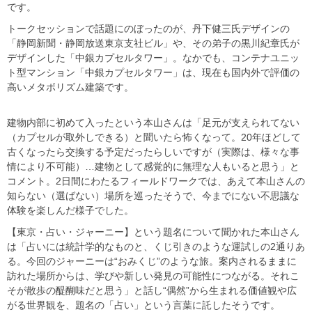
です。
トークセッションで話題にのぼったのが、丹下健三氏デザインの
「静岡新聞・静岡放送東京支社ビル」や、その弟子の黒川紀章氏が
デザインした「中銀カプセルタワー」。なかでも、コンテナユニッ
ト型マンション「中銀カプセルタワー」は、現在も国内外で評価の
高いメタボリズム建築です。
建物内部に初めて入ったという本山さんは「足元が支えられてない
（カプセルが取外しできる）と聞いたら怖くなって。20年ほどして
古くなったら交換する予定だったらしいですが（実際は、様々な事
情により不可能）…建物として感覚的に無理な人もいると思う」と
コメント。2日間にわたるフィールドワークでは、あえて本山さんの
知らない（選ばない）場所を巡ったそうで、今までにない不思議な
体験を楽しんだ様子でした。
【東京・占い・ジャーニー】という題名について聞かれた本山さん
は「占いには統計学的なものと、くじ引きのような運試しの2通りあ
る。今回のジャーニーは“おみくじ”のような旅。案内されるままに
訪れた場所からは、学びや新しい発見の可能性につながる。それこ
そが散歩の醍醐味だと思う」と話し“偶然”から生まれる価値観や広
がる世界観を、題名の「占い」という言葉に託したそうです。