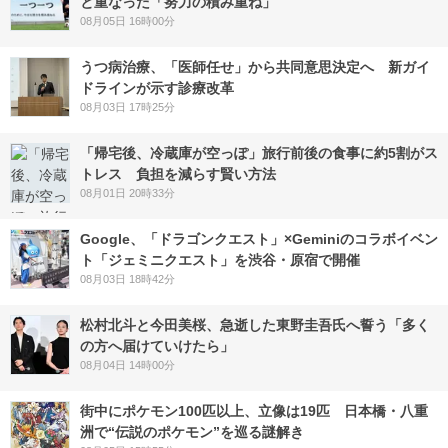
と重なった「努力の積み重ね」
08月05日 16時00分
うつ病治療、「医師任せ」から共同意思決定へ 新ガイ
ドラインが示す診療改革
08月03日 17時25分
「帰宅後、冷蔵庫が空っぽ」旅行前後の食事に約5割がス
トレス 負担を減らす賢い方法
08月01日 20時33分
Google、「ドラゴンクエスト」×Geminiのコラボイベン
ト「ジェミニクエスト」を渋谷・原宿で開催
08月03日 18時42分
松村北斗と今田美桜、急逝した東野圭吾氏へ誓う「多く
の方へ届けていけたら」
08月04日 14時00分
街中にポケモン100匹以上、立像は19匹 日本橋・八重
洲で“伝説のポケモン”を巡る謎解き