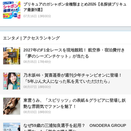
プリキュアのガシャポン全種類まとめ2026【名探偵プリキュ
ア最新9選】
07月16日 13時00分
エンタメ | アクセスランキング
2027年のF1全レースを現地観戦！ 航空券・宿泊費付き
「夢のシーズンチケット」が当たる
08月05日 17時48分
乃木坂46・賀喜遥香が週刊少年チャンピオンに登場！
「5年ぶん大人になった私を見ていただけたら」
08月07日 18時00分
東雲うみ、「スピリッツ」の表紙＆グラビアに登場し妖
艶な雰囲気でファンを魅了！
08月03日 18時00分
なぜ59歳の三浦知良選手を起用？ ONODERA GROUP