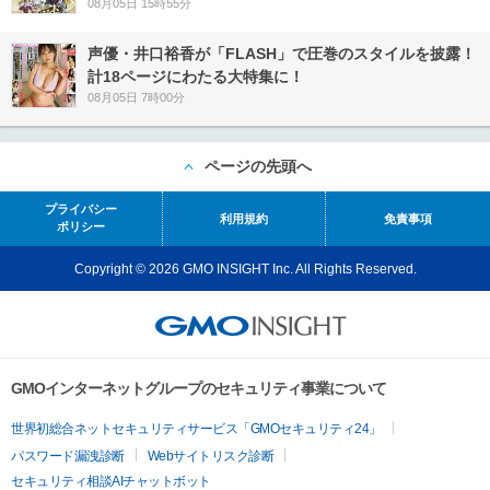
08月05日 15時55分
声優・井口裕香が「FLASH」で圧巻のスタイルを披露！
計18ページにわたる大特集に！
08月05日 7時00分
ページの先頭へ
プライバシー
利用規約
免責事項
ポリシー
Copyright © 2026 GMO INSIGHT Inc. All Rights Reserved.
GMOインターネットグループのセキュリティ事業について
世界初総合ネットセキュリティサービス「GMOセキュリティ24」
パスワード漏洩診断
Webサイトリスク診断
セキュリティ相談AIチャットボット