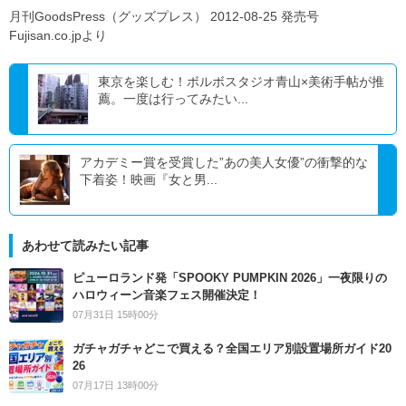
月刊GoodsPress（グッズプレス） 2012-08-25 発売号
Fujisan.co.jpより
東京を楽しむ！ボルボスタジオ青山×美術手帖が推
薦。一度は行ってみたい...
アカデミー賞を受賞した”あの美人女優”の衝撃的な
下着姿！映画『女と男...
あわせて読みたい記事
ピューロランド発「SPOOKY PUMPKIN 2026」一夜限りの
ハロウィーン音楽フェス開催決定！
07月31日 15時00分
ガチャガチャどこで買える？全国エリア別設置場所ガイド20
26
07月17日 13時00分