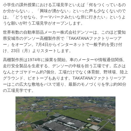
小学生の課外授業における工場見学といえば「何をつくっているの
か分からない」、「興味が湧かない」といった声も少なくないので
は。「どうせなら、テーマパークみたいな所に行きたい」というよ
うな願いが叶う工場見学がオープンします。
世界有数の自動車部品メーカー株式会社デンソーは、このほど愛知
県安城市のデンソー高棚製作所で「TAKATANAファクトリーツア
ー」をオープン。7月4日からインターネットで一般予約を受け付
け、23日（月）よりスタートします。
高棚製作所は1974年に操業を開始。車のメーターや情報通信関係、
走行安全製品を生産する、デンソーの中核を担う工場です。広さは
なんとナゴヤドーム約7個分。工場だけでなく体育館、野球場、陸上
グラウンド、ビオトーブもあります。TAKATANAファクトリーツア
ーはこの広大な敷地をバスで巡り、最新のモノづくりを学ぶ約90分
の工場見学です。