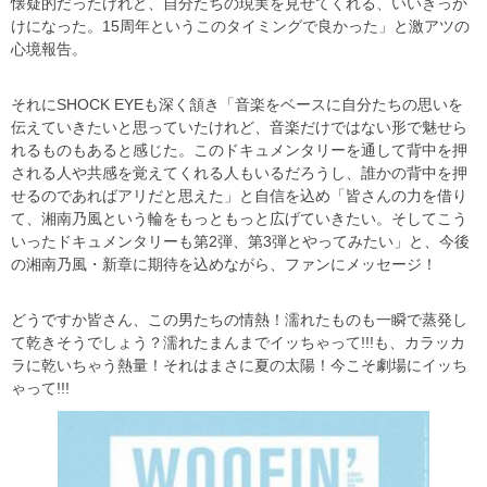
懐疑的だったけれど、自分たちの現実を見せてくれる、いいきっか
けになった。15周年というこのタイミングで良かった」と激アツの
心境報告。
それにSHOCK EYEも深く頷き「音楽をベースに自分たちの思いを
伝えていきたいと思っていたけれど、音楽だけではない形で魅せら
れるものもあると感じた。このドキュメンタリーを通して背中を押
される人や共感を覚えてくれる人もいるだろうし、誰かの背中を押
せるのであればアリだと思えた」と自信を込め「皆さんの力を借り
て、湘南乃風という輪をもっともっと広げていきたい。そしてこう
いったドキュメンタリーも第2弾、第3弾とやってみたい」と、今後
の湘南乃風・新章に期待を込めながら、ファンにメッセージ！
どうですか皆さん、この男たちの情熱！濡れたものも一瞬で蒸発し
て乾きそうでしょう？濡れたまんまでイッちゃって!!!も、カラッカ
ラに乾いちゃう熱量！それはまさに夏の太陽！今こそ劇場にイッち
ゃって!!!