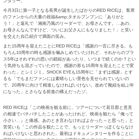
ンタリー。
今月3日に第一子となる長男が誕生したばかりのRED RICEは、客席
のファンからの大量の祝福&amp;タオルブンブンに「ありがと
う！」と返礼で「湘南乃風のリーダーで、お母さんです。…あの、
お母さんなんですけど、ついにお父さんにもなりました！」と笑い
を交えた自己紹介で満面の笑み。
また15周年を迎えたことにRED RICEは「感謝の一言に尽きる。も
ちろん10周年の時も感謝を噛みしめていたけれど、それからのプラ
ス5年はそれぞれの思いの錯綜があったり、いつまで続くのか？とい
う気持ちも混ざっていたので、感謝の形も15周年を迎えたことで変
わった」とシミジミ。SHOCK EYEも15周年に「まずは感謝」とす
るも「でもまだファンには素晴らしい景色を見せられていないの
で、20周年に向けて精進しなければいけない。改めて靴紐を結ぶ年
になった」とさらなる前進の構えだったゾ。
RED RICEは「この映画を観る前に、ツアーについて若旦那と意見
の相違でバチバチしたことがあったけれど、映画を観たら『俺って
小さい…』と痛感。あのとき言わなければよかった～と思った」と
苦笑いも「この作品を観たことで、もっとリーダーっぽくならなけ
ればいけないと思わされた。最初はドキュメンタリーを作ることに