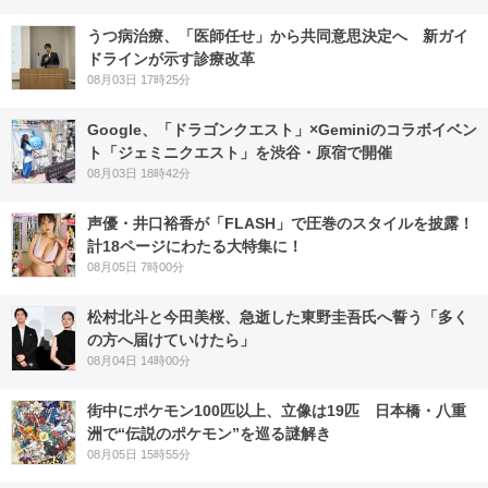
うつ病治療、「医師任せ」から共同意思決定へ 新ガイ
ドラインが示す診療改革
08月03日 17時25分
Google、「ドラゴンクエスト」×Geminiのコラボイベン
ト「ジェミニクエスト」を渋谷・原宿で開催
08月03日 18時42分
声優・井口裕香が「FLASH」で圧巻のスタイルを披露！
計18ページにわたる大特集に！
08月05日 7時00分
松村北斗と今田美桜、急逝した東野圭吾氏へ誓う「多く
の方へ届けていけたら」
08月04日 14時00分
街中にポケモン100匹以上、立像は19匹 日本橋・八重
洲で“伝説のポケモン”を巡る謎解き
08月05日 15時55分