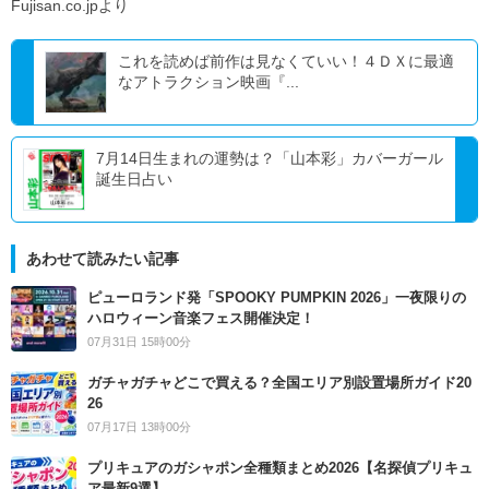
Fujisan.co.jpより
これを読めば前作は見なくていい！４ＤＸに最適
なアトラクション映画『...
7月14日生まれの運勢は？「山本彩」カバーガール
誕生日占い
あわせて読みたい記事
ピューロランド発「SPOOKY PUMPKIN 2026」一夜限りの
ハロウィーン音楽フェス開催決定！
07月31日 15時00分
ガチャガチャどこで買える？全国エリア別設置場所ガイド20
26
07月17日 13時00分
プリキュアのガシャポン全種類まとめ2026【名探偵プリキュ
ア最新9選】