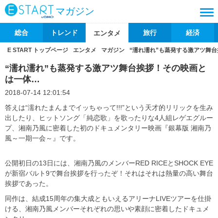
マガジン
総合
トレンド
旅行
経済
エンタメ
E START トップページ
エンタメ
マガジン
“濡れ濡れ”も蒸発する激アツ舞
“濡れ濡れ”も蒸発する激アツ舞台挨拶！その映画と
は一体…
2018-07-14 12:01:54
答えは“濡れたまんまでイッちゃって!!!”という天才的リリックを生み
出したり、ヒットソング「純恋歌」を歌ったりな4人組レゲエグルー
プ、湘南乃風に密着した初のドキュメンタリー映画『銀幕版 湘南乃
風～一期一会～』です。
公開初日の13日には、湘南乃風のメンバーRED RICEとSHOCK EYE
が新宿バルト9で舞台挨拶を行ったぞ！それはそれは熱量の高い舞台
挨拶であった。
同作は、結成15周年の集大成ともいえるアリーナLIVEツアーを仕掛
ける、湘南乃風メンバーそれぞれの思いや素顔に密着したドキュメ