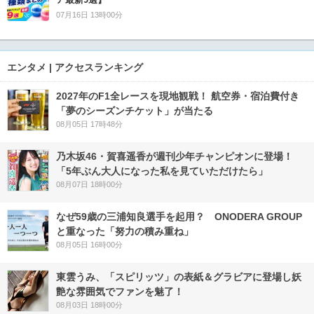
07月16日 13時00分
エンタメ | アクセスランキング
2027年のF1全レースを現地観戦！ 航空券・宿泊費付き
「夢のシーズンチケット」が当たる
08月05日 17時48分
乃木坂46・賀喜遥香が週刊少年チャンピオンに登場！
「5年ぶん大人になった私を見ていただけたら」
08月07日 18時00分
なぜ59歳の三浦知良選手を起用？ ONODERA GROUP
と重なった「努力の積み重ね」
08月05日 16時00分
東雲うみ、「スピリッツ」の表紙＆グラビアに登場し妖
艶な雰囲気でファンを魅了！
08月03日 18時00分