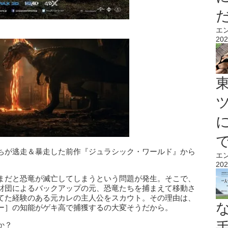
エ
202
ちが逃走＆暴走した前作『ジュラシック・ワールド』から
エ
202
まだと恐竜が滅亡してしまうという問題が発生。そこで、
財団によるバックアップの元、恐竜たちを捕まえて移動さ
てた経験のある元カレの主人公をスカウト。その理由は、
ー］の知能がゲキ高で捕獲するの大変そうだから。
か？