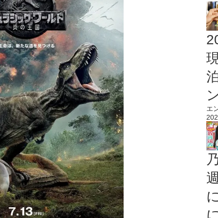
2
エ
202