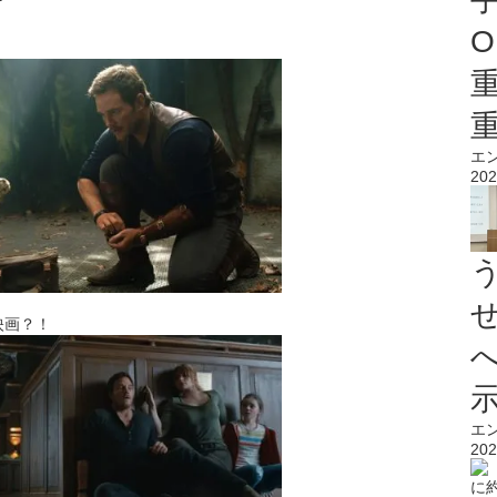
O
エ
202
映画？！
エ
202