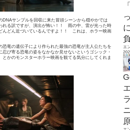
のDNAサンプルを回収に来た冒頭シーンから穏やかでは
われる訳ですが、演出が怖い！！ 雨の中、雷が光った時
どんどん近づいているんですよ！！ これは、ホラー映画
の恐竜の遺伝子により作られた最強の恐竜が主人公たちを
エ
に忍び寄る恐竜の姿をなかなか見せないというゴシック・
202
』とかのモンスターホラー映画を観てる気分にしてくれま
G
エ
エ