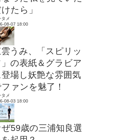
だけたら」
ンタメ
6-08-07 18:00
東雲うみ、「スピリッ
ツ」の表紙＆グラビア
に登場し妖艶な雰囲気
でファンを魅了！
ンタメ
6-08-03 18:00
なぜ59歳の三浦知良選
手を起用？