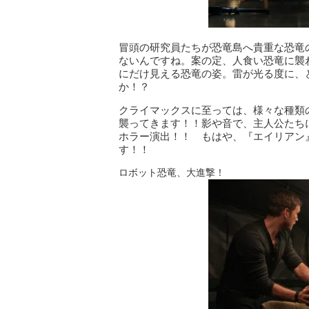
冒頭の研究員たちが恐竜島へ貴重な恐竜
ないんですね。案の定、人食い恐竜に襲
にだけ見える恐竜の姿。雷が光る度に、
か！？
クライマックスに至っては、様々な種類
襲ってきます！！影や音で、主人公たち
ホラー演出！！ もはや、『エイリアン
す！！
ロボット恐竜、大進撃！