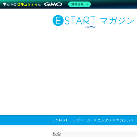
無料診断
マガジン
E START トップページ
>
エンタメ
>
マガジン
総合