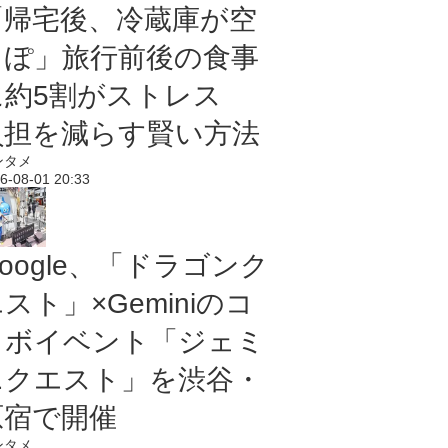
「帰宅後、冷蔵庫が空
っぽ」旅行前後の食事
に約5割がストレス
負担を減らす賢い方法
ンタメ
6-08-01 20:33
oogle、「ドラゴンク
スト」×Geminiのコ
ラボイベント「ジェミ
ニクエスト」を渋谷・
原宿で開催
ンタメ