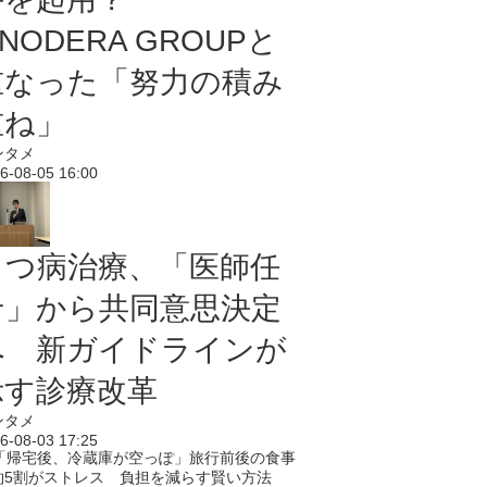
NODERA GROUPと
重なった「努力の積み
重ね」
ンタメ
6-08-05 16:00
うつ病治療、「医師任
せ」から共同意思決定
へ 新ガイドラインが
示す診療改革
ンタメ
6-08-03 17:25