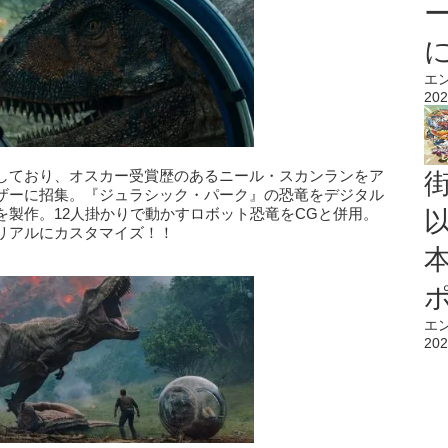
エ
202
しており、オスカー受賞歴のあるニール・スカンランをア
ザーに招集。『ジュラシック・パーク』の恐竜をデジタル
を製作。12人掛かりで動かすロボット恐竜をCGと併用。
リアルにカスタマイズ！！
エ
202