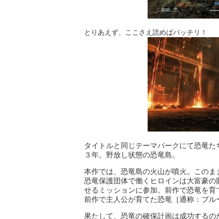
とりあえず、ここさえ読めばパッチリ！
タイトルと同じテーマパークにて恐竜た
３年。野放し状態の恐竜島。
本作では、恐竜島の火山が噴火。このま
恐竜保護団体で働くヒロインは大富豪の
せるミッションに参加。前作で恐竜を育
前作で主人公が育てた恐竜［通称：ブル
果たして、恐竜の確保計画は成功するの