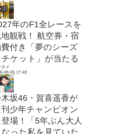
027年のF1全レースを
現地観戦！ 航空券・宿
泊費付き「夢のシーズ
ンチケット」が当たる
ンタメ
6-08-05 17:48
乃木坂46・賀喜遥香が
週刊少年チャンピオン
に登場！「5年ぶん大人
になった私を見ていた