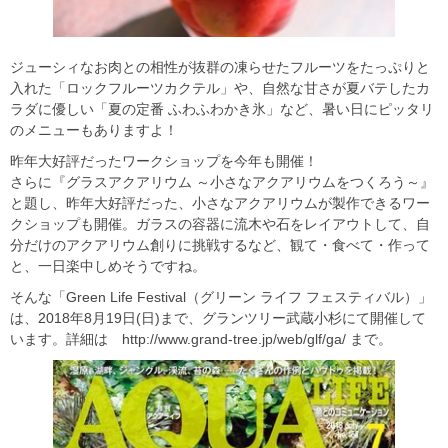
ジューシィなお肉との相性が抜群の凍らせたフルーツをたっぷりと
入れた「ロックフルーツカクテル」や、自然な甘さが夏バテしたカ
ラダに優しい「夏の定番 ふわふわかき氷」など、暑い日にピッタリ
のメニューもありますよ！
昨年大好評だったワークショップを今年も開催！
さらに『グラスアクアリウム ～小さなアクアリウムをつくろう～』
と題し、昨年大好評だった、小さなアクアリウムが製作できるワー
クショップも開催。ガラスの容器に流木や石をレイアウトして、自
分だけのアクアリウム創りに挑戦するなど、観て・食べて・作って
と、一日楽中しめそうですね。
そんな「Green Life Festival（グリーン ライフ フェスティバル）」
は、2018年8月19日(日)まで、グランツリー武蔵小杉にて開催して
います。詳細は http://www.grand-tree.jp/web/glf/ga/ まで。