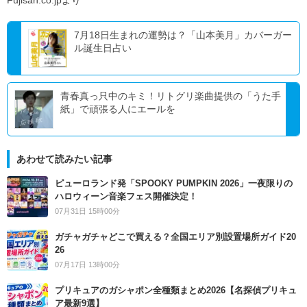
7月18日生まれの運勢は？「山本美月」カバーガー
ル誕生日占い
青春真っ只中のキミ！リトグリ楽曲提供の「うた手
紙」で頑張る人にエールを
あわせて読みたい記事
ピューロランド発「SPOOKY PUMPKIN 2026」一夜限りの
ハロウィーン音楽フェス開催決定！
07月31日 15時00分
ガチャガチャどこで買える？全国エリア別設置場所ガイド20
26
07月17日 13時00分
プリキュアのガシャポン全種類まとめ2026【名探偵プリキュ
ア最新9選】