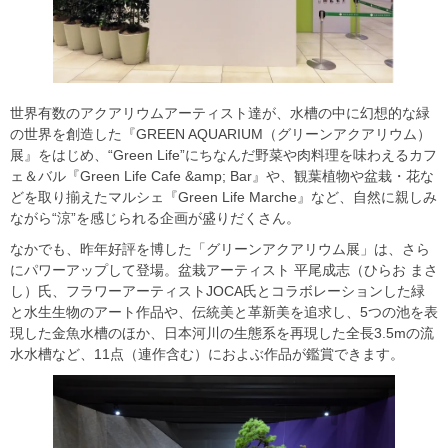
世界有数のアクアリウムアーティスト達が、水槽の中に幻想的な緑
の世界を創造した『GREEN AQUARIUM（グリーンアクアリウム）
展』をはじめ、“Green Life”にちなんだ野菜や肉料理を味わえるカフ
ェ＆バル『Green Life Cafe &amp; Bar』や、観葉植物や盆栽・花な
どを取り揃えたマルシェ『Green Life Marche』など、自然に親しみ
ながら“涼”を感じられる企画が盛りだくさん。
なかでも、昨年好評を博した「グリーンアクアリウム展」は、さら
にパワーアップして登場。盆栽アーティスト 平尾成志（ひらお まさ
し）氏、フラワーアーティストJOCA氏とコラボレーションした緑
と水生生物のアート作品や、伝統美と革新美を追求し、5つの池を表
現した金魚水槽のほか、日本河川の生態系を再現した全長3.5mの流
水水槽など、11点（連作含む）におよぶ作品が鑑賞できます。