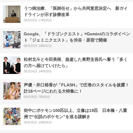
うつ病治療、「医師任せ」から共同意思決定へ 新ガイ
ドラインが示す診療改革
08月03日 17時25分
Google、「ドラゴンクエスト」×Geminiのコラボイベン
ト「ジェミニクエスト」を渋谷・原宿で開催
08月03日 18時42分
松村北斗と今田美桜、急逝した東野圭吾氏へ誓う「多く
の方へ届けていけたら」
08月04日 14時00分
声優・井口裕香が「FLASH」で圧巻のスタイルを披露！
計18ページにわたる大特集に！
08月05日 7時00分
街中にポケモン100匹以上、立像は19匹 日本橋・八重
洲で“伝説のポケモン”を巡る謎解き
08月05日 15時55分