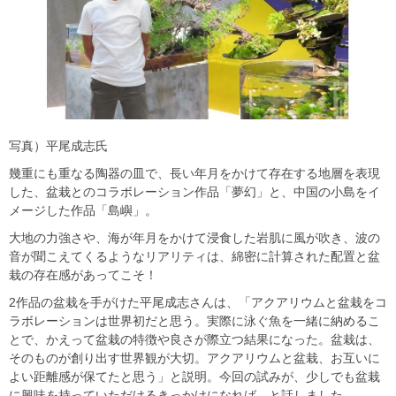
写真）平尾成志氏
幾重にも重なる陶器の皿で、長い年月をかけて存在する地層を表現
した、盆栽とのコラボレーション作品「夢幻」と、中国の小島をイ
メージした作品「島嶼」。
大地の力強さや、海が年月をかけて浸食した岩肌に風が吹き、波の
音が聞こえてくるようなリアリティは、綿密に計算された配置と盆
栽の存在感があってこそ！
2作品の盆栽を手がけた平尾成志さんは、「アクアリウムと盆栽をコ
ラボレーションは世界初だと思う。実際に泳ぐ魚を一緒に納めるこ
とで、かえって盆栽の特徴や良さが際立つ結果になった。盆栽は、
そのものが創り出す世界観が大切。アクアリウムと盆栽、お互いに
よい距離感が保てたと思う」と説明。今回の試みが、少しでも盆栽
に興味を持っていただけるきっかけになれば、と話しました。