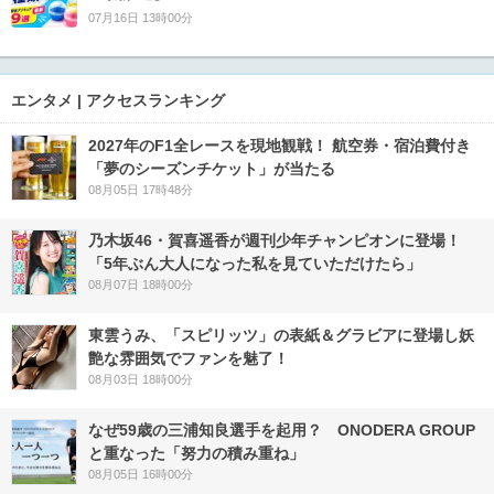
07月16日 13時00分
エンタメ | アクセスランキング
2027年のF1全レースを現地観戦！ 航空券・宿泊費付き
「夢のシーズンチケット」が当たる
08月05日 17時48分
乃木坂46・賀喜遥香が週刊少年チャンピオンに登場！
「5年ぶん大人になった私を見ていただけたら」
08月07日 18時00分
東雲うみ、「スピリッツ」の表紙＆グラビアに登場し妖
艶な雰囲気でファンを魅了！
08月03日 18時00分
なぜ59歳の三浦知良選手を起用？ ONODERA GROUP
と重なった「努力の積み重ね」
08月05日 16時00分