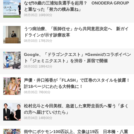
なぜ59歳の三浦知良選手を起用？ ONODERA GROUP
と重なった「努力の積み重ね」
08月05日 16時00分
うつ病治療、「医師任せ」から共同意思決定へ 新ガイ
ドラインが示す診療改革
08月03日 17時25分
Google、「ドラゴンクエスト」×Geminiのコラボイベン
ト「ジェミニクエスト」を渋谷・原宿で開催
08月03日 18時42分
声優・井口裕香が「FLASH」で圧巻のスタイルを披露！
計18ページにわたる大特集に！
08月05日 7時00分
松村北斗と今田美桜、急逝した東野圭吾氏へ誓う「多く
の方へ届けていけたら」
08月04日 14時00分
街中にポケモン100匹以上、立像は19匹 日本橋・八重