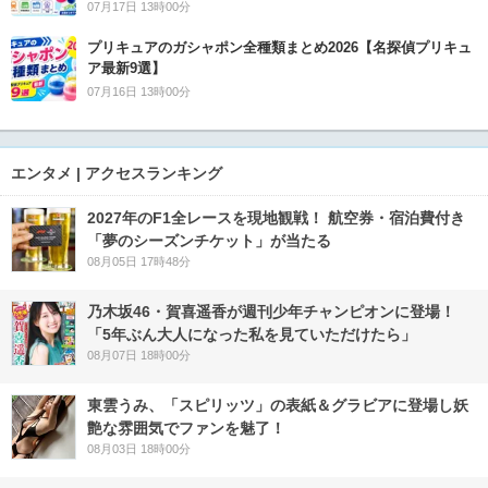
07月17日 13時00分
プリキュアのガシャポン全種類まとめ2026【名探偵プリキュ
ア最新9選】
07月16日 13時00分
エンタメ | アクセスランキング
2027年のF1全レースを現地観戦！ 航空券・宿泊費付き
「夢のシーズンチケット」が当たる
08月05日 17時48分
乃木坂46・賀喜遥香が週刊少年チャンピオンに登場！
「5年ぶん大人になった私を見ていただけたら」
08月07日 18時00分
東雲うみ、「スピリッツ」の表紙＆グラビアに登場し妖
艶な雰囲気でファンを魅了！
08月03日 18時00分