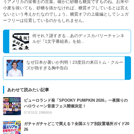
うアメリカの栄養士の言葉。確かに砂糖も糖質ですものね。お米や
小麦を抜いても、砂糖を抜かなければ、糖質オフしているとは言え
ないという考えかたなのでしょう。糖質オフの上級編としてシュガ
ーフリーは位置しているのかもしれません。
何それ？謎すぎる…あのディスカバリーチャンネ
ルが『1文字番組表』を始...
なぜ日本が暑いか判明！23度目の来日トム・クルー
ズが熱すぎる胸中告白
あわせて読みたい記事
ピューロランド発「SPOOKY PUMPKIN 2026」一夜限りの
ハロウィーン音楽フェス開催決定！
07月31日 15時00分
ガチャガチャどこで買える？全国エリア別設置場所ガイド20
26