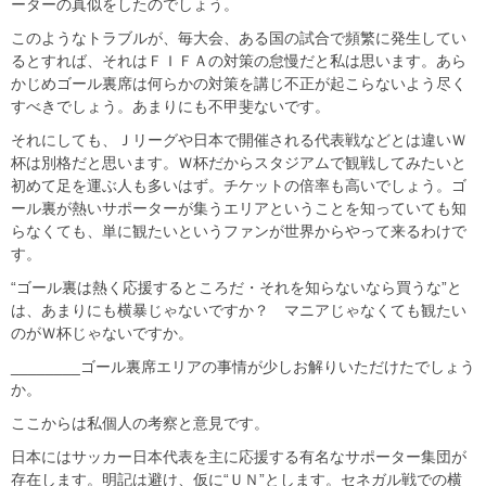
ーターの真似をしたのでしょう。
このようなトラブルが、毎大会、ある国の試合で頻繁に発生してい
るとすれば、それはＦＩＦＡの対策の怠慢だと私は思います。あら
かじめゴール裏席は何らかの対策を講じ不正が起こらないよう尽く
すべきでしょう。あまりにも不甲斐ないです。
それにしても、Ｊリーグや日本で開催される代表戦などとは違いＷ
杯は別格だと思います。Ｗ杯だからスタジアムで観戦してみたいと
初めて足を運ぶ人も多いはず。チケットの倍率も高いでしょう。ゴ
ール裏が熱いサポーターが集うエリアということを知っていても知
らなくても、単に観たいというファンが世界からやって来るわけで
す。
“ゴール裏は熱く応援するところだ・それを知らないなら買うな”と
は、あまりにも横暴じゃないですか？ マニアじゃなくても観たい
のがＷ杯じゃないですか。
________ゴール裏席エリアの事情が少しお解りいただけたでしょう
か。
ここからは私個人の考察と意見です。
日本にはサッカー日本代表を主に応援する有名なサポーター集団が
存在します。明記は避け、仮に“ＵＮ”とします。セネガル戦での横