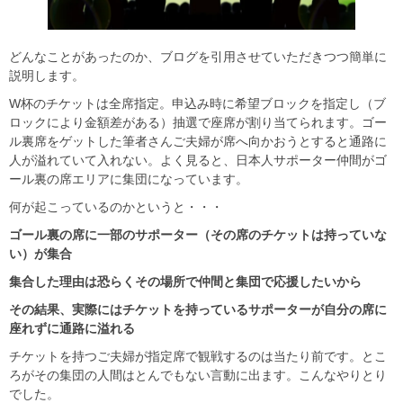
どんなことがあったのか、ブログを引用させていただきつつ簡単に
説明します。
W杯のチケットは全席指定。申込み時に希望ブロックを指定し（ブ
ロックにより金額差がある）抽選で座席が割り当てられます。ゴー
ル裏席をゲットした筆者さんご夫婦が席へ向かおうとすると通路に
人が溢れていて入れない。よく見ると、日本人サポーター仲間がゴ
ール裏の席エリアに集団になっています。
何が起こっているのかというと・・・
ゴール裏の席に一部のサポーター（その席のチケットは持っていな
い）が集合
集合した理由は恐らくその場所で仲間と集団で応援したいから
その結果、実際にはチケットを持っているサポーターが自分の席に
座れずに通路に溢れる
チケットを持つご夫婦が指定席で観戦するのは当たり前です。とこ
ろがその集団の人間はとんでもない言動に出ます。こんなやりとり
でした。