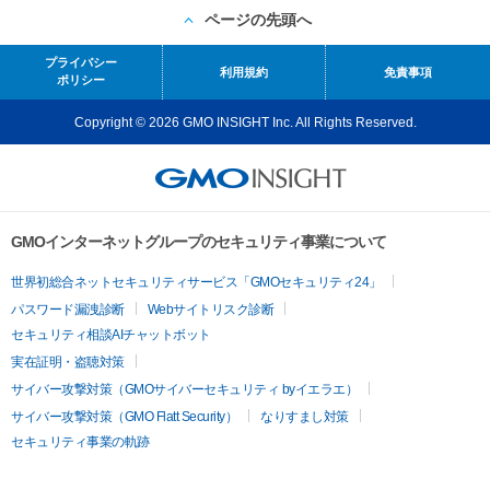
ページの先頭へ
プライバシー
利用規約
免責事項
ポリシー
Copyright © 2026 GMO INSIGHT Inc. All Rights Reserved.
GMOインターネットグループのセキュリティ事業について
世界初総合ネットセキュリティサービス「GMOセキュリティ24」
パスワード漏洩診断
Webサイトリスク診断
セキュリティ相談AIチャットボット
実在証明・盗聴対策
サイバー攻撃対策（GMOサイバーセキュリティ byイエラエ）
サイバー攻撃対策（GMO Flatt Security）
なりすまし対策
セキュリティ事業の軌跡