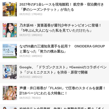
2027年のF1全レースを現地観戦！ 航空券・宿泊費付き
「夢のシーズンチケット」が当たる
08月05日 17時48分
乃木坂46・賀喜遥香が週刊少年チャンピオンに登場！
「5年ぶん大人になった私を見ていただけたら」
08月07日 18時00分
なぜ59歳の三浦知良選手を起用？ ONODERA GROUP
と重なった「努力の積み重ね」
08月05日 16時00分
Google、「ドラゴンクエスト」×Geminiのコラボイベン
ト「ジェミニクエスト」を渋谷・原宿で開催
08月03日 18時42分
声優・井口裕香が「FLASH」で圧巻のスタイルを披露！
計18ページにわたる大特集に！
08月05日 7時00分
松村北斗と今田美桜、急逝した東野圭吾氏へ誓う「多く