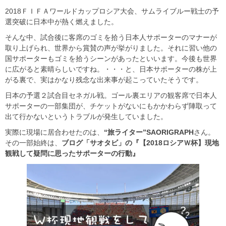
2018ＦＩＦＡワールドカップロシア大会、サムライブルー戦士の予
選突破に日本中が熱く燃えました。
そんな中、試合後に客席のゴミを拾う日本人サポーターのマナーが
取り上げられ、世界から賞賛の声が挙がりました。それに習い他の
国サポーターもゴミを拾うシーンがあったといいます。今後も世界
に広がると素晴らしいですね。・・・と、日本サポーターの株が上
がる裏で、実はかなり残念な出来事が起こっていたそうです。
日本の予選２試合目セネガル戦。ゴール裏エリアの観客席で日本人
サポーターの一部集団が、チケットがないにもかかわらず陣取って
出て行かないというトラブルが発生していました。
実際に現場に居合わせたのは、
“旅ライター”
SAORIGRAPH
さん。
その一部始終は、
ブログ「サオタビ」の『【
2018
ロシアＷ杯】現地
観戦して疑問に思ったサポーターの行動』