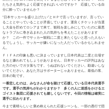
たちさえ気持ちよく応援できればいいのですか？ 応援している自
分に酔っていませんか？
“日本サッカーを盛り上げたい”とＨＰで言っていますが、言ってい
ることとやっていることが矛盾しています。運良くチケットが当選
し大金を貯めてロシアまで来て、観戦を楽しみにしていたのに最悪
なトラブルに巻き込まれた人の気持ちを考えたことがあります
か？ この一件でサッカー観戦に二度と来たくないと思った人もい
るでしょうし、サッカーが嫌いになった人だっているかもしれませ
ん。
ＦＩＦＡの印象も悪いに決まっていますし日本代表は二度と出場す
るなと嫌われてもしょうがありません、日本サッカーの評判はあな
た方のせいでガタ落ちです。うぬぼれないでください。勘違いしな
いでください。あなた方はサポーターじゃありません。最低の客、
日本の恥です。
一番悲しむのは、みなさんが命を賭けて応援している日本代表選手
です。選手の気持ちがわかりますか？ 多くの人に迷惑をかけるエ
ゴイスト集団に応援されても嬉しくないです。今回の情報は確実に
選手に伝わります。
今まで素晴らしいと褒め称えられた応援シーンも、一部の愚行で団