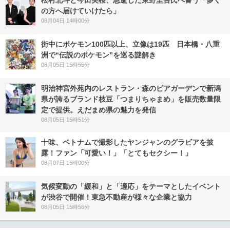
の方へ届けていけたら」
08月04日 14時00分
街中にポケモン100匹以上、立像は19匹 日本橋・八重
洲で“伝説のポケモン”を巡る謎解き
08月05日 15時55分
明治神宮外苑内のレストラン・森のビアガーデンで新潟
県が誇るブランド枝豆「つまりちゃまめ」を販売数量限
定で提供。えだまめ県の魅力を発信
08月05日 15時51分
十味、ベトナムで撮影したヤンジャンのグラビアを披
露！ファン「可愛い！」「とてもセクシー！」
08月07日 15時00分
気候変動の「緩和」と「適応」をテーマとしたイベント
が渋谷で開催！東急不動産が様々な企業と協力
08月05日 15時56分