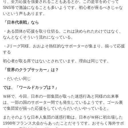
り、全力応援を強要されることもあるとか。この是非をめぐって
SNS等で激論になることも多いようです。初心者が座るべきじゃな
いという声もあります。
「日本代表戦」なら
・ある団体が応援を取り仕切る。これは決められたわけではなく、
なんとなくそういう流れになっている。
・Jリーグ同様、おおよそ熱狂的なサポーターが集まり、揃って応援
する
初心者が取る席ではないとされています。理由は同じです。
「世界のクラブサッカー」は？
・だいたい同じ
では、「ワールドカップは？」
Ｗ杯で、今回、日本の一部集団が取った迷惑行為と同様の出来事
は、一部の国のサポーター間でも発生しているようです。ゴール裏
で集団皆が揃った応援をしていたらだいたいやっていると。
またそのような日本人集団の迷惑行動は、日本がＷ杯に初出場した
1998年フランス大会からあったことだそうです。おそらく海外サポ