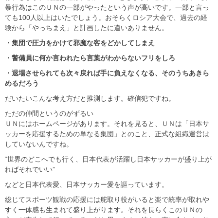
暴行為はこのＵＮの一部がやったという声が高いです。一部と言っ
ても100人以上はいたでしょう。おそらくロシア大会で、過去の経
験から「やっちまえ」と計画したに違いありません。
・集団で圧力をかけて邪魔な客をどかしてしまえ
・警備員に何か言われたら言葉がわからないフリをしろ
・退場させられても次々戻れば手に負えなくなる、そのうちあきら
めるだろう
だいたいこんな考え方だと推測します。確信犯ですね。
ただの仲間というのがずるい
ＵＮにはホームページがあります。それを見ると、ＵＮは「日本サ
ッカーを応援するための単なる集団」とのこと、正式な組織運営は
していないんですね。
“世界のどこへでも行く、日本代表が活躍し日本サッカーが盛り上が
ればそれでいい”
などと日本代表愛、日本サッカー愛を謳っています。
総じてスポーツ観戦の応援には舵取り役がいると楽で統率が取れや
すく一体感も生まれて盛り上がります。それを長らくこのＵＮの