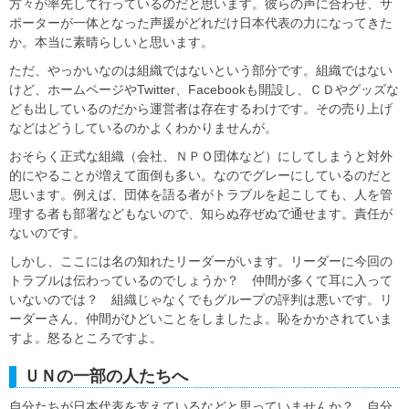
方々が率先して行っているのだと思います。彼らの声に合わせ、サ
ポーターが一体となった声援がどれだけ日本代表の力になってきた
か。本当に素晴らしいと思います。
ただ、やっかいなのは組織ではないという部分です。組織ではない
けど、ホームページやTwitter、Facebookも開設し、ＣＤやグッズな
ども出しているのだから運営者は存在するわけです。その売り上げ
などはどうしているのかよくわかりませんが。
おそらく正式な組織（会社、ＮＰＯ団体など）にしてしまうと対外
的にやることが増えて面倒も多い。なのでグレーにしているのだと
思います。例えば、団体を語る者がトラブルを起こしても、人を管
理する者も部署などもないので、知らぬ存ぜぬで通せます。責任が
ないのです。
しかし、ここには名の知れたリーダーがいます。リーダーに今回の
トラブルは伝わっているのでしょうか？ 仲間が多くて耳に入って
いないのでは？ 組織じゃなくでもグループの評判は悪いです。リ
ーダーさん、仲間がひどいことをしましたよ。恥をかかされていま
すよ。怒るところですよ。
ＵＮの一部の人たちへ
自分たちが日本代表を支えているなどと思っていませんか？ 自分