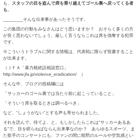
も、
スタッフの目を盗んで席を乗り越えてゴール裏へ戻ってくる者
も
。
________そんな出来事があったそうです。
この集団の行動をみなさんはどう思いますか？ おそらく多くの方
が良く思わないでしょう。厳しく言うならこれは席を強奪する犯罪
です。
※こういうトラブルに関する情報は、代表戦に限らず投書すること
が出来ます。
（ＪＦＡ「暴力根絶説相談窓口」
http://www.jfa.jp/violence_eradication/ ）
そんな中、ブログの投稿欄には
「サッカーのゴール裏では当たり前に起こっていること」
「そういう席を取るときは調べるべき」
など、“しょうがない”とする声も寄せられました。
それを読んで、待てよ、と。もしかしたらこれは“サッカーあるあ
る”で、目を瞑らねばならん出来事なのか？ あらゆるスポーツ、ま
た歌手のコンサートにも、ファンの間に暗黙のルールや空気感とい