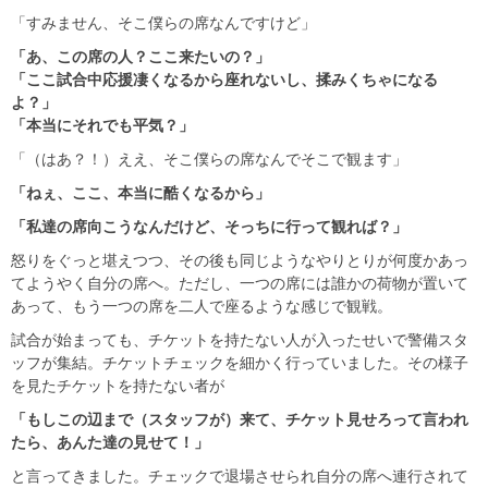
「すみません、そこ僕らの席なんですけど」
「あ、この席の人？ここ来たいの？」
「ここ試合中応援凄くなるから座れないし、揉みくちゃになる
よ？」
「本当にそれでも平気？」
「（はあ？！）ええ、そこ僕らの席なんでそこで観ます」
「ねぇ、ここ、本当に酷くなるから」
「私達の席向こうなんだけど、そっちに行って観れば？」
怒りをぐっと堪えつつ、その後も同じようなやりとりが何度かあっ
てようやく自分の席へ。ただし、一つの席には誰かの荷物が置いて
あって、もう一つの席を二人で座るような感じで観戦。
試合が始まっても、チケットを持たない人が入ったせいで警備スタ
ッフが集結。チケットチェックを細かく行っていました。その様子
を見たチケットを持たない者が
「もしこの辺まで（スタッフが）来て、チケット見せろって言われ
たら、あんた達の見せて！」
と言ってきました。チェックで退場させられ自分の席へ連行されて