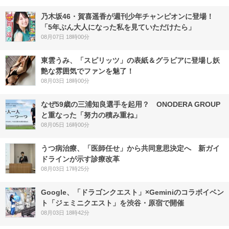
乃木坂46・賀喜遥香が週刊少年チャンピオンに登場！
「5年ぶん大人になった私を見ていただけたら」
08月07日 18時00分
東雲うみ、「スピリッツ」の表紙＆グラビアに登場し妖
艶な雰囲気でファンを魅了！
08月03日 18時00分
なぜ59歳の三浦知良選手を起用？ ONODERA GROUP
と重なった「努力の積み重ね」
08月05日 16時00分
うつ病治療、「医師任せ」から共同意思決定へ 新ガイ
ドラインが示す診療改革
08月03日 17時25分
Google、「ドラゴンクエスト」×Geminiのコラボイベン
ト「ジェミニクエスト」を渋谷・原宿で開催
08月03日 18時42分