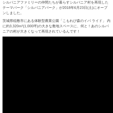
シルバニアファミリーの仲間たちが暮らすシルバニア村を再現した
テーマパーク「シルバニアパーク」が2018年6月23日(土)にオープ
ンしました。
茨城県稲敷市にある体験型農業公園「こもれび森のイバ ライド」 内
に約3,320m²(1,000坪)の大きな敷地スペースに、何と！あのシルバ
ニアの村が大きくなって再現されているんです！