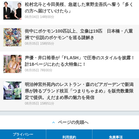
松村北斗と今田美桜、急逝した東野圭吾氏へ誓う「多く
の方へ届けていけたら」
08月04日 14時00分
街中にポケモン100匹以上、立像は19匹 日本橋・八重
洲で“伝説のポケモン”を巡る謎解き
08月05日 15時55分
声優・井口裕香が「FLASH」で圧巻のスタイルを披露！
計18ページにわたる大特集に！
08月05日 7時00分
明治神宮外苑内のレストラン・森のビアガーデンで新潟
県が誇るブランド枝豆「つまりちゃまめ」を販売数量限
定で提供。えだまめ県の魅力を発信
08月05日 15時51分
ページの先頭へ
プライバシー
利用規約
免責事項