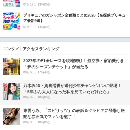
07月17日 13時00分
プリキュアのガシャポン全種類まとめ2026【名探偵プリキュ
ア最新9選】
07月16日 13時00分
エンタメ | アクセスランキング
2027年のF1全レースを現地観戦！ 航空券・宿泊費付き
「夢のシーズンチケット」が当たる
08月05日 17時48分
乃木坂46・賀喜遥香が週刊少年チャンピオンに登場！
「5年ぶん大人になった私を見ていただけたら」
08月07日 18時00分
東雲うみ、「スピリッツ」の表紙＆グラビアに登場し妖
艶な雰囲気でファンを魅了！
08月03日 18時00分