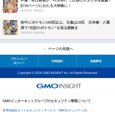
声優・井口裕香が「FLASH」で圧巻のスタイルを披露！
計18ページにわたる大特集に！
08月05日 7時00分
街中にポケモン100匹以上、立像は19匹 日本橋・八重
洲で“伝説のポケモン”を巡る謎解き
08月05日 15時55分
ページの先頭へ
プライバシー
利用規約
免責事項
ポリシー
Copyright © 2026 GMO INSIGHT Inc. All Rights Reserved.
GMOインターネットグループのセキュリティ事業について
世界初総合ネットセキュリティサービス「GMOセキュリティ24」