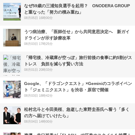
なぜ59歳の三浦知良選手を起用？ ONODERA GROUP
と重なった「努力の積み重ね」
08月05日 16時00分
うつ病治療、「医師任せ」から共同意思決定へ 新ガイ
ドラインが示す診療改革
08月03日 17時25分
「帰宅後、冷蔵庫が空っぽ」旅行前後の食事に約5割がス
トレス 負担を減らす賢い方法
08月01日 20時33分
Google、「ドラゴンクエスト」×Geminiのコラボイベン
ト「ジェミニクエスト」を渋谷・原宿で開催
08月03日 18時42分
松村北斗と今田美桜、急逝した東野圭吾氏へ誓う「多く
の方へ届けていけたら」
08月04日 14時00分