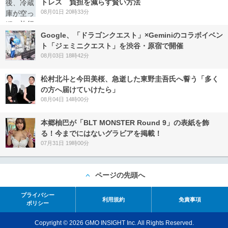
トレス 負担を減らす賢い方法
08月01日 20時33分
Google、「ドラゴンクエスト」×Geminiのコラボイベン
ト「ジェミニクエスト」を渋谷・原宿で開催
08月03日 18時42分
松村北斗と今田美桜、急逝した東野圭吾氏へ誓う「多く
の方へ届けていけたら」
08月04日 14時00分
本郷柚巴が「BLT MONSTER Round 9」の表紙を飾
る！今までにはないグラビアを掲載！
07月31日 19時00分
ページの先頭へ
プライバシー
利用規約
免責事項
ポリシー
Copyright © 2026 GMO INSIGHT Inc. All Rights Reserved.