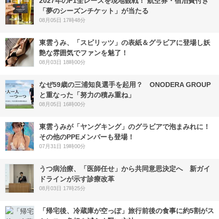
2027年のF1全レースを現地観戦！ 航空券・宿泊費付き
「夢のシーズンチケット」が当たる
08月05日 17時48分
東雲うみ、「スピリッツ」の表紙＆グラビアに登場し妖
艶な雰囲気でファンを魅了！
08月03日 18時00分
なぜ59歳の三浦知良選手を起用？ ONODERA GROUP
と重なった「努力の積み重ね」
08月05日 16時00分
東雲うみが「ヤングキング」のグラビアで泡まみれに！
その他のPPEメンバーも登場！
07月31日 19時00分
うつ病治療、「医師任せ」から共同意思決定へ 新ガイ
ドラインが示す診療改革
08月03日 17時25分
「帰宅後、冷蔵庫が空っぽ」旅行前後の食事に約5割がス