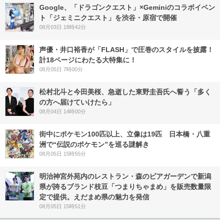
Google、「ドラゴンクエスト」×Geminiのコラボイベン
ト「ジェミニクエスト」を渋谷・原宿で開催
08月03日 18時42分
声優・井口裕香が「FLASH」で圧巻のスタイルを披露！
計18ページにわたる大特集に！
08月05日 7時00分
松村北斗と今田美桜、急逝した東野圭吾氏へ誓う「多く
の方へ届けていけたら」
08月04日 14時00分
街中にポケモン100匹以上、立像は19匹 日本橋・八重
洲で“伝説のポケモン”を巡る謎解き
08月05日 15時55分
明治神宮外苑内のレストラン・森のビアガーデンで新潟
県が誇るブランド枝豆「つまりちゃまめ」を販売数量限
定で提供。えだまめ県の魅力を発信
08月05日 15時51分