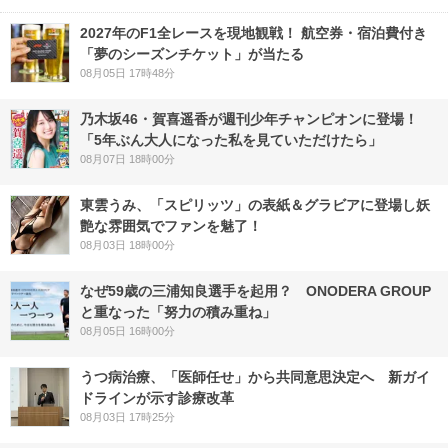
2027年のF1全レースを現地観戦！ 航空券・宿泊費付き
「夢のシーズンチケット」が当たる
08月05日 17時48分
乃木坂46・賀喜遥香が週刊少年チャンピオンに登場！
「5年ぶん大人になった私を見ていただけたら」
08月07日 18時00分
東雲うみ、「スピリッツ」の表紙＆グラビアに登場し妖
艶な雰囲気でファンを魅了！
08月03日 18時00分
なぜ59歳の三浦知良選手を起用？ ONODERA GROUP
と重なった「努力の積み重ね」
08月05日 16時00分
うつ病治療、「医師任せ」から共同意思決定へ 新ガイ
ドラインが示す診療改革
08月03日 17時25分