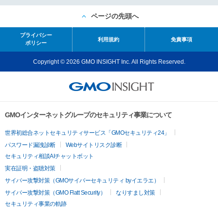
ページの先頭へ
プライバシー
利用規約
免責事項
ポリシー
Copyright © 2026 GMO INSIGHT Inc. All Rights Reserved.
GMOインターネットグループのセキュリティ事業について
世界初総合ネットセキュリティサービス「GMOセキュリティ24」
パスワード漏洩診断
Webサイトリスク診断
セキュリティ相談AIチャットボット
実在証明・盗聴対策
サイバー攻撃対策（GMOサイバーセキュリティ byイエラエ）
サイバー攻撃対策（GMO Flatt Security）
なりすまし対策
セキュリティ事業の軌跡