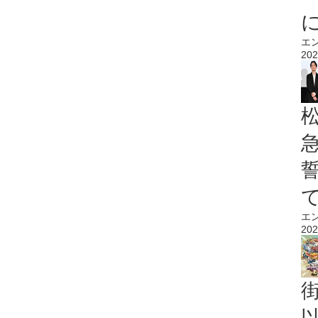
エ
202
エ
202