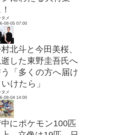
に！
ンタメ
6-08-05 07:00
松村北斗と今田美桜、
急逝した東野圭吾氏へ
誓う「多くの方へ届け
ていけたら」
ンタメ
6-08-04 14:00
街中にポケモン100匹
以上、立像は19匹 日