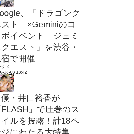
oogle、「ドラゴンク
スト」×Geminiのコ
ラボイベント「ジェミ
ニクエスト」を渋谷・
原宿で開催
ンタメ
6-08-03 18:42
声優・井口裕香が
「FLASH」で圧巻のス
タイルを披露！計18ペ
ージにわたる大特集