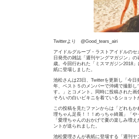
Twitterより @Good_tears_airi
アイドルグループ・ラストアイドルのセカンド
日発売の雑誌「週刊ヤングマガジン」の
歳。今回行われた「ミスマガジン2018
紙に登場しました。
池松さんは23日、Twitterを更新し「
年、ベスト５のメンバーで沖縄で撮影し
す。」とコメント。同時に投稿された画
そろいの白いビキニを着ているショット
この投稿を見たファンからは「どれもか
理ちゃん足長！！！めっちゃ綺麗」「や
「愛理ちゃんのおかげで夏の楽しみ増え
ントが送られました。
池松愛理さんが表紙に登場する「週刊ヤン