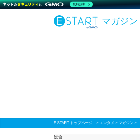
無料診断
マガジン
E START トップページ
>
エンタメ
>
マガジン
総合