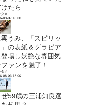
だけたら」
ンタメ
6-08-07 18:00
東雲うみ、「スピリッ
ツ」の表紙＆グラビア
に登場し妖艶な雰囲気
でファンを魅了！
ンタメ
6-08-03 18:00
なぜ59歳の三浦知良選
手を起用？