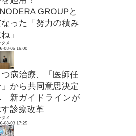
NODERA GROUPと
重なった「努力の積み
重ね」
ンタメ
6-08-05 16:00
うつ病治療、「医師任
せ」から共同意思決定
へ 新ガイドラインが
示す診療改革
ンタメ
6-08-03 17:25