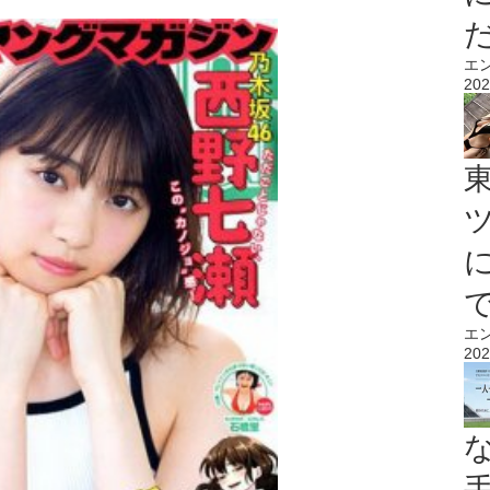
エ
202
エ
202