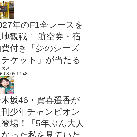
027年のF1全レースを
現地観戦！ 航空券・宿
泊費付き「夢のシーズ
ンチケット」が当たる
ンタメ
6-08-05 17:48
乃木坂46・賀喜遥香が
週刊少年チャンピオン
に登場！「5年ぶん大人
になった私を見ていた