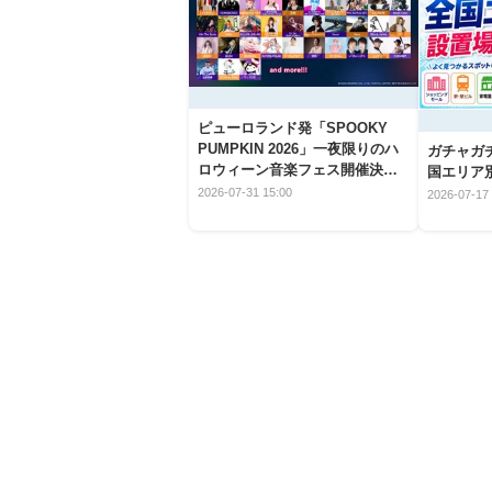
ピューロランド発「SPOOKY
PUMPKIN 2026」一夜限りのハ
ガチャガ
ロウィーン音楽フェス開催決
国エリア別
定！
2026-07-31 15:00
2026-07-17 