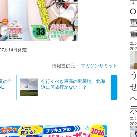
O
エ
202
07月14日発売)
情報提供元：
マガジンサミット
真夏の全
今行くべき最高の避暑地、北海
AL
道に何故行かない！？
エ
202