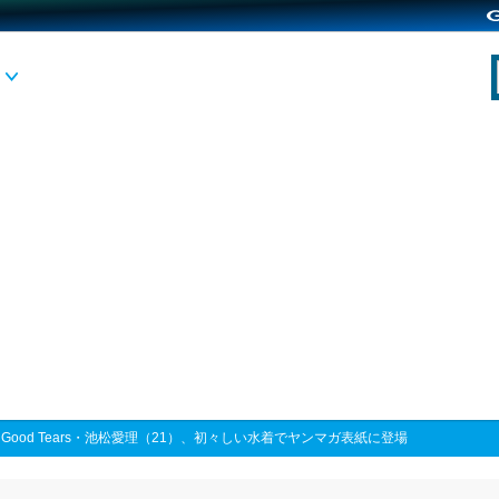
>
Good Tears・池松愛理（21）、初々しい水着でヤンマガ表紙に登場