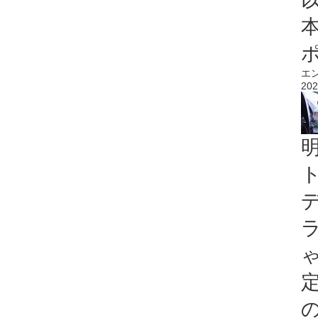
エ
202