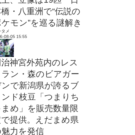
本橋・八重洲で“伝説の
ポケモン”を巡る謎解き
ンタメ
6-08-05 15:55
明治神宮外苑内のレス
トラン・森のビアガー
デンで新潟県が誇るブ
ランド枝豆「つまりち
ゃまめ」を販売数量限
定で提供。えだまめ県
の魅力を発信