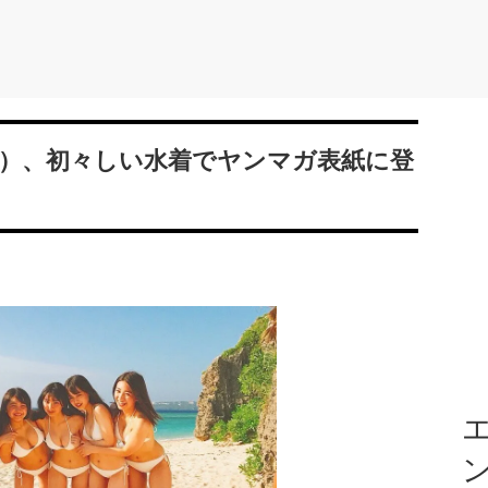
理（21）、初々しい水着でヤンマガ表紙に登
エ