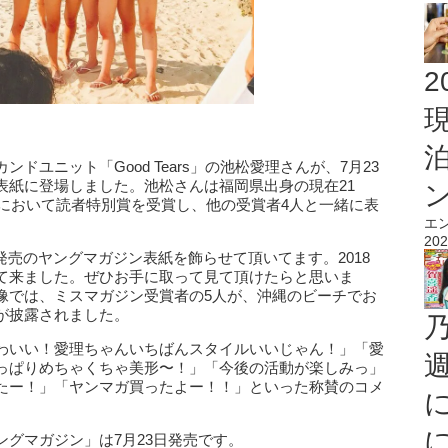
2
ユニット「Good Tears」の池松愛理さんが、7月23
表紙に登場しました。池松さんは福岡県出身の現在21
」において読者特別賞を受賞し、他の受賞者4人と一緒に表
エ
202
今日発売のヤングマガジン表紙を飾らせて頂いてます。2018
て来ました。ぜひお手に取って見て頂けたらと思いま
像では、ミスマガジン受賞者の5人が、沖縄のビーチでお
が披露されました。
わいい！愛理ちゃんいちばんスタイルいいじゃん！」「愛
っぱりめちゃくちゃ美形〜！」「今後の活動が楽しみっ」
たー！」「ヤンマガ買ったよー！！」といった称賛のコメ
グマガジン」は7月23日発売です。