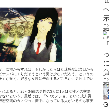
エ
202
が、女性からすれば、もしかしたらはた迷惑な記念日かも
てナンパにくりだそうという男は少ないだろう。というの
子」が多く、好きな女性に告白するどころか、男同士でい
エ
202
によると、25～34歳の男性の3人に1人は女性との交際
がないという。最近では、「VRカノジョ」という成人男
仮想空間のカノジョに夢中になっている人がいるのも事実
G