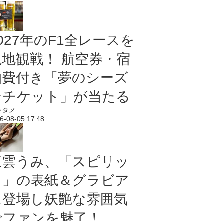
027年のF1全レースを
現地観戦！ 航空券・宿
泊費付き「夢のシーズ
ンチケット」が当たる
ンタメ
6-08-05 17:48
東雲うみ、「スピリッ
ツ」の表紙＆グラビア
に登場し妖艶な雰囲気
でファンを魅了！