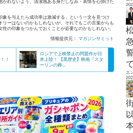
抱かれないよう、清潔感ある身だしなみ・表情を心掛けた
202
印象を与えたら成功率は激減する」という一文を見つけ
オリーはないのかもしれないが、それでもこの言葉からも
女性の印象をつかんでおくことが必要なのかもしれない。
情報提供元：
マガジンサミット
ロシアで上映禁止の問題作が日
定！！
本上陸！ 【黒歴史】映画『スタ
ーリンの葬...
エ
202