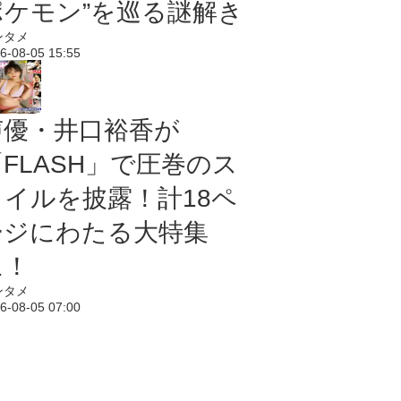
ポケモン”を巡る謎解き
ンタメ
6-08-05 15:55
声優・井口裕香が
「FLASH」で圧巻のス
タイルを披露！計18ペ
ージにわたる大特集
に！
ンタメ
6-08-05 07:00