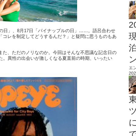
2
クの日」、8月17日「パイナップルの日」……。語呂合わせ
「コレを制定してどうするんだ？」と疑問に思うものもあ
また、ただのノリなのか。今回はそんな不思議な記念日の
みた。異性の出会いが激しくなる夏直前の時期、いったい
エ
202