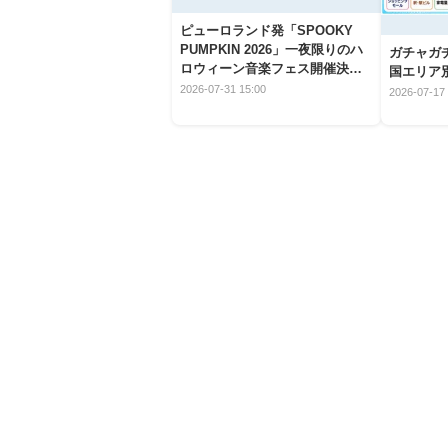
ピューロランド発「SPOOKY
PUMPKIN 2026」一夜限りのハ
ガチャガ
ロウィーン音楽フェス開催決
国エリア別
定！
2026-07-31 15:00
2026-07-17 