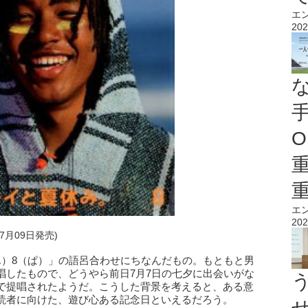
エ
202
O
エ
202
07月09日発売)
ん）8（ぱ）」の語呂合わせにちなんだもの。もともと男
唱したもので、どうやら前日7月7日の七夕に出会いがな
で提唱されたようだ。こうした背景を考えると、ある意
読者に向けた、遊び心ある記念日といえるだろう。