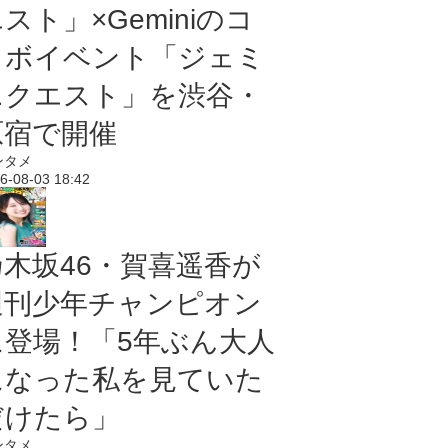
スト」×Geminiのコ
ラボイベント「ジェミ
ニクエスト」を渋谷・
原宿で開催
ンタメ
6-08-03 18:42
乃木坂46・賀喜遥香が
週刊少年チャンピオン
に登場！「5年ぶん大人
になった私を見ていた
だけたら」
ンタメ