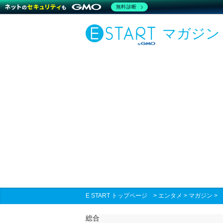
無料診断
マガジン
E START トップページ
>
エンタメ
>
マガジン
総合