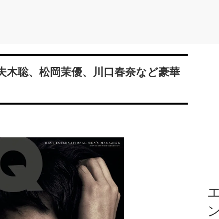
は妻夫木聡、松岡茉優、川口春奈など豪華
エ