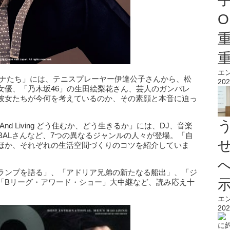
O
エ
のオンナたち」には、テニスプレーヤー伊達公子さんから、松
202
女優、「乃木坂46」の生田絵梨花さん、芸人のガンバレ
彼女たちが今何を考えているのか、その素顔と本音に迫っ
ce And Living どう住むか、どう生きるか」には、DJ、音楽
BALさんなど、7つの異なるジャンルの人々が登場。「自
ほか、それぞれの生活空間づくりのコツを紹介していま
ンプを語る」、「アドリア兄弟の新たなる船出」、「ジ
「Bリーグ・アワード・ショー」大中継など、読み応え十
エ
202