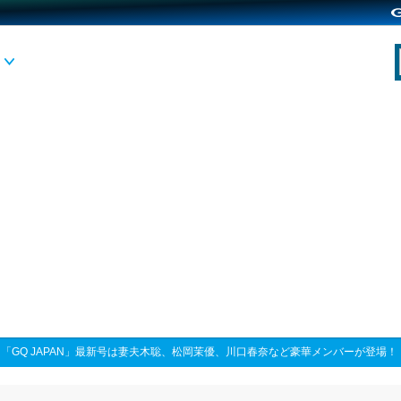
>
「GQ JAPAN」最新号は妻夫木聡、松岡茉優、川口春奈など豪華メンバーが登場！