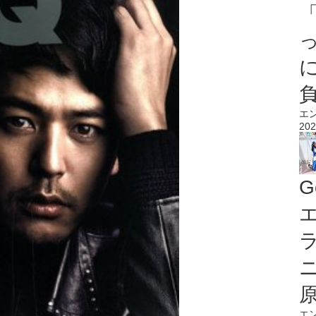
エ
202
G
エ
エ