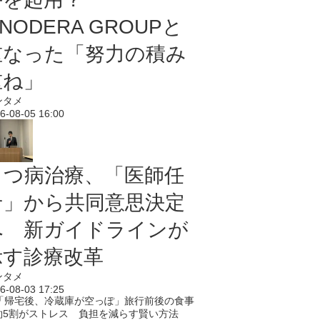
NODERA GROUPと
重なった「努力の積み
重ね」
ンタメ
6-08-05 16:00
うつ病治療、「医師任
せ」から共同意思決定
へ 新ガイドラインが
示す診療改革
ンタメ
6-08-03 17:25