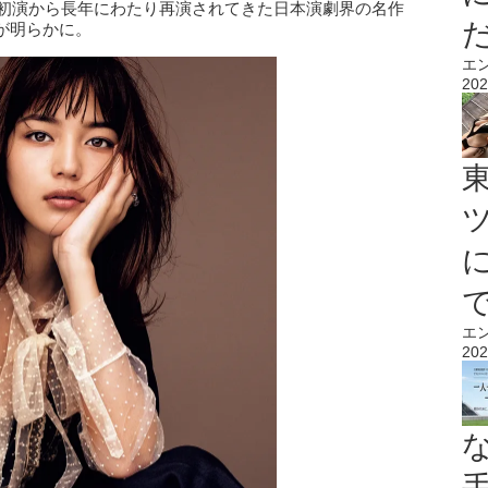
の初演から長年にわたり再演されてきた日本演劇界の名作
が明らかに。
エ
202
エ
202