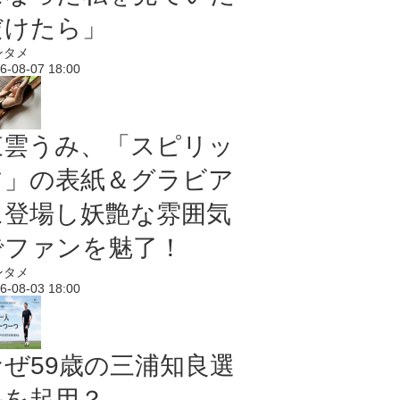
だけたら」
ンタメ
6-08-07 18:00
東雲うみ、「スピリッ
ツ」の表紙＆グラビア
に登場し妖艶な雰囲気
でファンを魅了！
ンタメ
6-08-03 18:00
なぜ59歳の三浦知良選
手を起用？