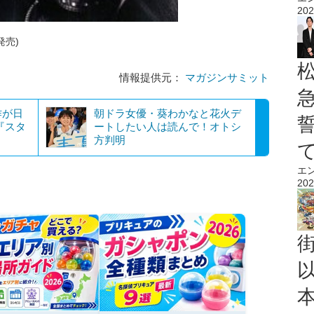
202
発売)
情報提供元：
マガジンサミット
作が日
朝ドラ女優・葵わかなと花火デ
『スタ
ートしたい人は読んで！オトシ
方判明
エ
202