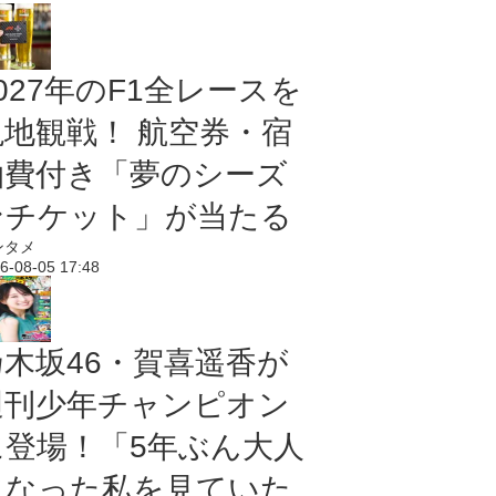
027年のF1全レースを
現地観戦！ 航空券・宿
泊費付き「夢のシーズ
ンチケット」が当たる
ンタメ
6-08-05 17:48
乃木坂46・賀喜遥香が
週刊少年チャンピオン
に登場！「5年ぶん大人
になった私を見ていた