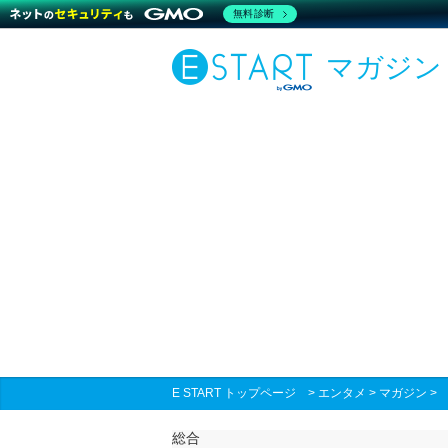
無料診断
マガジン
E START トップページ
>
エンタメ
>
マガジン
総合