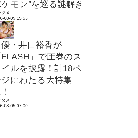
ポケモン”を巡る謎解き
ンタメ
6-08-05 15:55
声優・井口裕香が
「FLASH」で圧巻のス
タイルを披露！計18ペ
ージにわたる大特集
に！
ンタメ
6-08-05 07:00