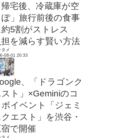
「帰宅後、冷蔵庫が空
っぽ」旅行前後の食事
に約5割がストレス
負担を減らす賢い方法
ンタメ
6-08-01 20:33
oogle、「ドラゴンク
スト」×Geminiのコ
ラボイベント「ジェミ
ニクエスト」を渋谷・
原宿で開催
ンタメ