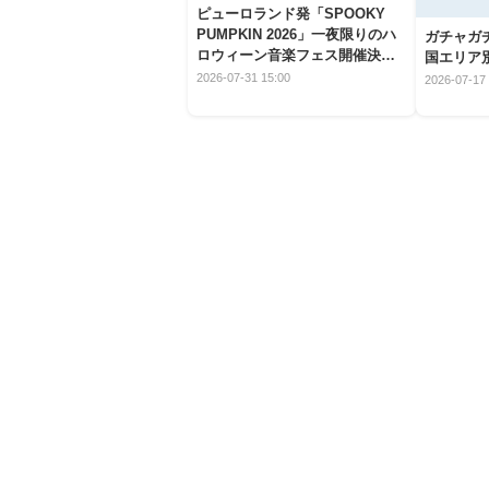
ピューロランド発「SPOOKY
PUMPKIN 2026」一夜限りのハ
ガチャガ
ロウィーン音楽フェス開催決
国エリア別
定！
2026-07-31 15:00
2026-07-17 