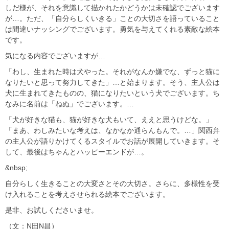
しだ様が、それを意識して描かれたかどうかは未確認でございます
が…。ただ、「自分らしくいきる」ことの大切さを語っていること
は間違いナッシングでございます。勇気を与えてくれる素敵な絵本
です。
気になる内容でございますが…
「わし、生まれた時は犬やった。それがなんか嫌でな、ずっと猫に
なりたいと思って努力してきた」…と始まります。そう、主人公は
犬に生まれてきたものの、猫になりたいという犬でございます。ち
なみに名前は「ねぬ」でございます。…
「犬が好きな猫も、猫が好きな犬もいて、ええと思うけどな。」
「まあ、わしみたいな考えは、なかなか通らんもんで。…」関西弁
の主人公が語りかけてくるスタイルでお話が展開していきます。そ
して、最後はちゃんとハッピーエンドが…。
&nbsp;
自分らしく生きることの大変さとその大切さ。さらに、多様性を受
け入れることを考えさせられる絵本でございます。
是非、お試しくださいませ。
（文：N田N昌）