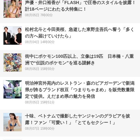
声優・井口裕香が「FLASH」で圧巻のスタイルを披露！
計18ページにわたる大特集に！
08月05日 7時00分
松村北斗と今田美桜、急逝した東野圭吾氏へ誓う「多く
の方へ届けていけたら」
08月04日 14時00分
街中にポケモン100匹以上、立像は19匹 日本橋・八重
洲で“伝説のポケモン”を巡る謎解き
08月05日 15時55分
明治神宮外苑内のレストラン・森のビアガーデンで新潟
県が誇るブランド枝豆「つまりちゃまめ」を販売数量限
定で提供。えだまめ県の魅力を発信
08月05日 15時51分
十味、ベトナムで撮影したヤンジャンのグラビアを披
露！ファン「可愛い！」「とてもセクシー！」
08月07日 15時00分