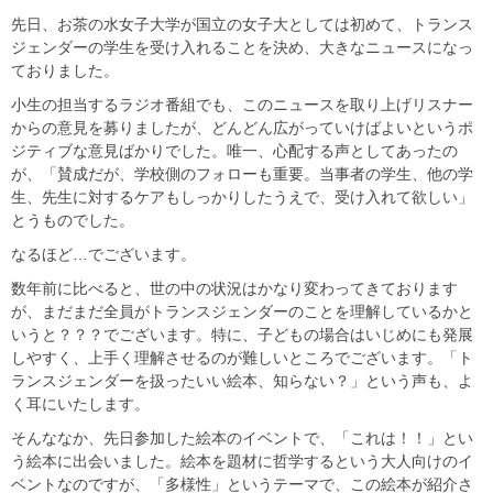
先日、お茶の水女子大学が国立の女子大としては初めて、トランス
ジェンダーの学生を受け入れることを決め、大きなニュースになっ
ておりました。
小生の担当するラジオ番組でも、このニュースを取り上げリスナー
からの意見を募りましたが、どんどん広がっていけばよいというポ
ジティブな意見ばかりでした。唯一、心配する声としてあったの
が、「賛成だが、学校側のフォローも重要。当事者の学生、他の学
生、先生に対するケアもしっかりしたうえで、受け入れて欲しい」
とうものでした。
なるほど…でございます。
数年前に比べると、世の中の状況はかなり変わってきております
が、まだまだ全員がトランスジェンダーのことを理解しているかと
いうと？？？でございます。特に、子どもの場合はいじめにも発展
しやすく、上手く理解させるのが難しいところでございます。「ト
ランスジェンダーを扱ったいい絵本、知らない？」という声も、よ
く耳にいたします。
そんななか、先日参加した絵本のイベントで、「これは！！」とい
う絵本に出会いました。絵本を題材に哲学するという大人向けのイ
ベントなのですが、「多様性」というテーマで、この絵本が紹介さ