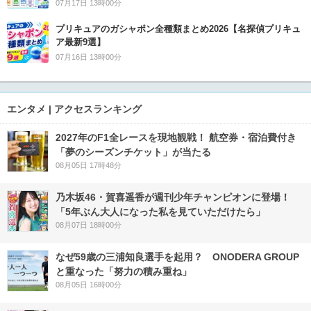
07月17日 13時00分
プリキュアのガシャポン全種類まとめ2026【名探偵プリキュ
ア最新9選】
07月16日 13時00分
エンタメ | アクセスランキング
2027年のF1全レースを現地観戦！ 航空券・宿泊費付き
「夢のシーズンチケット」が当たる
08月05日 17時48分
乃木坂46・賀喜遥香が週刊少年チャンピオンに登場！
「5年ぶん大人になった私を見ていただけたら」
08月07日 18時00分
なぜ59歳の三浦知良選手を起用？ ONODERA GROUP
と重なった「努力の積み重ね」
08月05日 16時00分