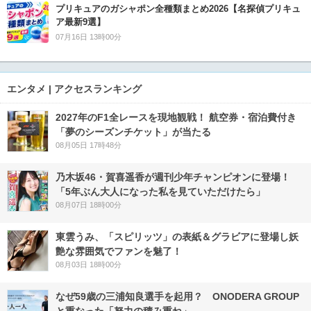
プリキュアのガシャポン全種類まとめ2026【名探偵プリキュ
ア最新9選】
07月16日 13時00分
エンタメ | アクセスランキング
2027年のF1全レースを現地観戦！ 航空券・宿泊費付き
「夢のシーズンチケット」が当たる
08月05日 17時48分
乃木坂46・賀喜遥香が週刊少年チャンピオンに登場！
「5年ぶん大人になった私を見ていただけたら」
08月07日 18時00分
東雲うみ、「スピリッツ」の表紙＆グラビアに登場し妖
艶な雰囲気でファンを魅了！
08月03日 18時00分
なぜ59歳の三浦知良選手を起用？ ONODERA GROUP