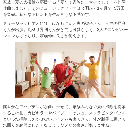
家族で夏の大掃除を応援する「夏だ！家族だ！大そうじ！」を作詞
作曲しました。そのミュージックビデオは公開から1ヶ月で45万回
を突破。新たなトレンドを生みそうな予感です。
ミュージックビデオには、はなわさんと妻の智子さん、三男の昇利
くんが出演。丸刈り昇利くんがとても可愛らしく、3人のコンビネー
ションもばっちり。家族仲の良さが伺えます。
爽やかなアップテンポな曲に乗せて、家族みんなで夏の掃除を提案
するこの曲。カビキラーやパイプユニッシュ、スクラビングバブル
といった掃除に欠かせないアイテムも出てきて、体が勝手に動いて
水回りを綺麗にしたくなるようなノリの良さがありますね。