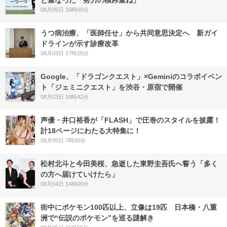
と重なった「努力の積み重ね」
08月05日 16時00分
うつ病治療、「医師任せ」から共同意思決定へ 新ガイ
ドラインが示す診療改革
08月03日 17時25分
Google、「ドラゴンクエスト」×Geminiのコラボイベン
ト「ジェミニクエスト」を渋谷・原宿で開催
08月03日 18時42分
声優・井口裕香が「FLASH」で圧巻のスタイルを披露！
計18ページにわたる大特集に！
08月05日 7時00分
松村北斗と今田美桜、急逝した東野圭吾氏へ誓う「多く
の方へ届けていけたら」
08月04日 14時00分
街中にポケモン100匹以上、立像は19匹 日本橋・八重
洲で“伝説のポケモン”を巡る謎解き