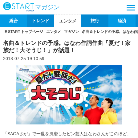
マガジン
総合
トレンド
旅行
経済
エンタメ
E START トップページ
エンタメ
マガジン
名曲＆トレンドの予感。はなわ作
名曲＆トレンドの予感。はなわ作詞作曲「夏だ！家
族だ！大そうじ！」が話題！
2018-07-25 19:10:59
「SAGAさが」で一世を風靡したピン芸人はなわさんがこのほど、