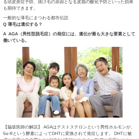
る頭皮炎症予防、抜け毛の原因となる皮脂の酸化予防といった効果
も期待できます。
一般的な薄毛にまつわる都市伝説
Q 薄毛は遺伝する？
A AGA（男性型脱毛症）の発症には、遺伝が最も大きな要素として
働いている。
【脇坂医師の解説】 AGAはテストステロンという男性ホルモンが、
5α-Rという酵素によってDHTに変換されて発症します。 DHTに敏