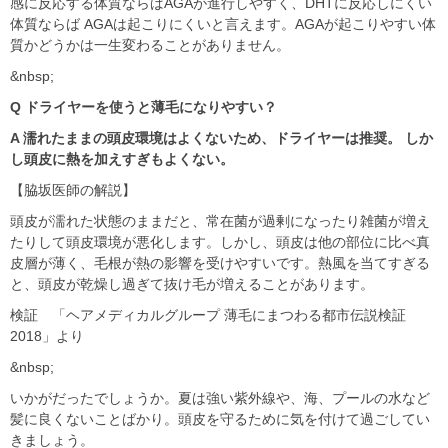
感に反応する体質ならばAGAが進行しやすく、DHTに反応しにくい
体質ならば AGAは起こりにくいと言えます。AGAが起こりやすい体
質かどうかは一生変わることがありません。
&nbsp;
Q ドライヤーを使うと薄毛になりやすい？
A 濡れたままの頭皮環境はよくないため、ドライヤーは推奨。 しか
し頭皮に熱を加えすぎもよくない。
【脇坂医師の解説】
頭皮が濡れた状態のままだと、常在菌が過剰になったり雑菌が増え
たりして頭皮環境が悪化します。しかし、頭皮は他の部位に比べ真
皮層が薄く、毛根が熱の影響を受けやすいです。熱風を当てすぎる
と、頭皮が乾燥し過ぎて抜け毛が増えることがあります。
検証 「ヘアメディカルグループ 薄毛にまつわる都市伝説検証
2018」より
&nbsp;
いかがだったでしょうか。夏は強い紫外線や、海、プールの水など
髪に良くないことばかり。頭皮を守るために気を付けて過ごしてい
きましょう。