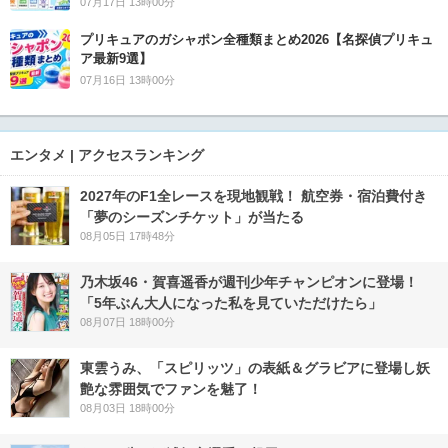
07月17日 13時00分
プリキュアのガシャポン全種類まとめ2026【名探偵プリキュ
ア最新9選】
07月16日 13時00分
エンタメ | アクセスランキング
2027年のF1全レースを現地観戦！ 航空券・宿泊費付き
「夢のシーズンチケット」が当たる
08月05日 17時48分
乃木坂46・賀喜遥香が週刊少年チャンピオンに登場！
「5年ぶん大人になった私を見ていただけたら」
08月07日 18時00分
東雲うみ、「スピリッツ」の表紙＆グラビアに登場し妖
艶な雰囲気でファンを魅了！
08月03日 18時00分