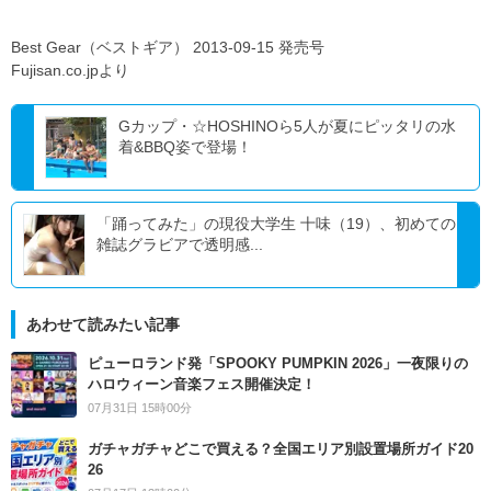
Best Gear（ベストギア） 2013-09-15 発売号
Fujisan.co.jpより
Gカップ・☆HOSHINOら5人が夏にピッタリの水
着&BBQ姿で登場！
「踊ってみた」の現役大学生 十味（19）、初めての
雑誌グラビアで透明感...
あわせて読みたい記事
ピューロランド発「SPOOKY PUMPKIN 2026」一夜限りの
ハロウィーン音楽フェス開催決定！
07月31日 15時00分
ガチャガチャどこで買える？全国エリア別設置場所ガイド20
26