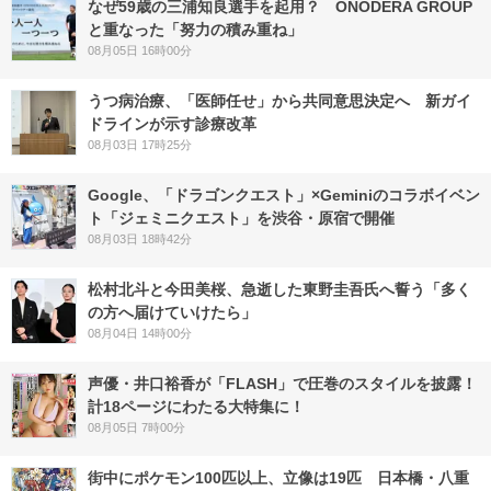
なぜ59歳の三浦知良選手を起用？ ONODERA GROUP
と重なった「努力の積み重ね」
08月05日 16時00分
うつ病治療、「医師任せ」から共同意思決定へ 新ガイ
ドラインが示す診療改革
08月03日 17時25分
Google、「ドラゴンクエスト」×Geminiのコラボイベン
ト「ジェミニクエスト」を渋谷・原宿で開催
08月03日 18時42分
松村北斗と今田美桜、急逝した東野圭吾氏へ誓う「多く
の方へ届けていけたら」
08月04日 14時00分
声優・井口裕香が「FLASH」で圧巻のスタイルを披露！
計18ページにわたる大特集に！
08月05日 7時00分
街中にポケモン100匹以上、立像は19匹 日本橋・八重