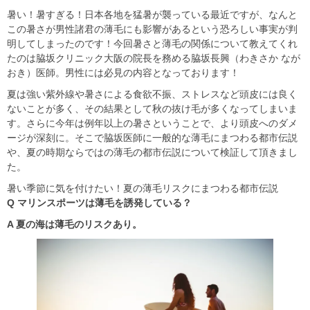
暑い！暑すぎる！日本各地を猛暑が襲っている最近ですが、なんと
この暑さが男性諸君の薄毛にも影響があるという恐ろしい事実が判
明してしまったのです！今回暑さと薄毛の関係について教えてくれ
たのは脇坂クリニック大阪の院長を務める脇坂長興（わきさか なが
おき）医師。男性には必見の内容となっております！
夏は強い紫外線や暑さによる食欲不振、ストレスなど頭皮には良く
ないことが多く、その結果として秋の抜け毛が多くなってしまいま
す。さらに今年は例年以上の暑さということで、より頭皮へのダメ
ージが深刻に。そこで脇坂医師に一般的な薄毛にまつわる都市伝説
や、夏の時期ならではの薄毛の都市伝説について検証して頂きまし
た。
暑い季節に気を付けたい！夏の薄毛リスクにまつわる都市伝説
Q マリンスポーツは薄毛を誘発している？
A 夏の海は薄毛のリスクあり。