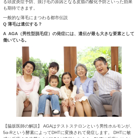
る頭皮炎症予防、抜け毛の原因となる皮脂の酸化予防といった効果
も期待できます。
一般的な薄毛にまつわる都市伝説
Q 薄毛は遺伝する？
A AGA（男性型脱毛症）の発症には、遺伝が最も大きな要素として
働いている。
【脇坂医師の解説】 AGAはテストステロンという男性ホルモンが、
5α-Rという酵素によってDHTに変換されて発症します。 DHTに敏