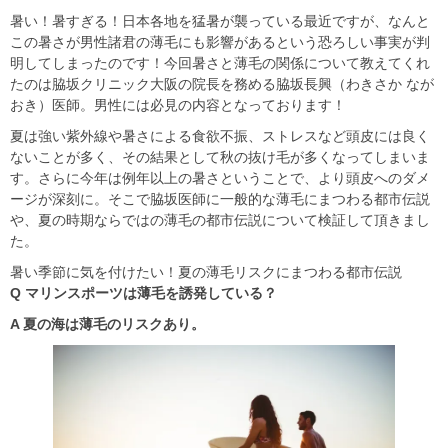
暑い！暑すぎる！日本各地を猛暑が襲っている最近ですが、なんと
この暑さが男性諸君の薄毛にも影響があるという恐ろしい事実が判
明してしまったのです！今回暑さと薄毛の関係について教えてくれ
たのは脇坂クリニック大阪の院長を務める脇坂長興（わきさか なが
おき）医師。男性には必見の内容となっております！
夏は強い紫外線や暑さによる食欲不振、ストレスなど頭皮には良く
ないことが多く、その結果として秋の抜け毛が多くなってしまいま
す。さらに今年は例年以上の暑さということで、より頭皮へのダメ
ージが深刻に。そこで脇坂医師に一般的な薄毛にまつわる都市伝説
や、夏の時期ならではの薄毛の都市伝説について検証して頂きまし
た。
暑い季節に気を付けたい！夏の薄毛リスクにまつわる都市伝説
Q マリンスポーツは薄毛を誘発している？
A 夏の海は薄毛のリスクあり。