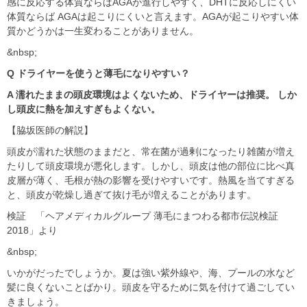
感に反応する体質ならばAGAが進行しやすく、DHTに反応しにくい
体質ならば AGAは起こりにくいと言えます。AGAが起こりやすい体
質かどうかは一生変わることがありません。
&nbsp;
Q ドライヤーを使うと薄毛になりやすい？
A 濡れたままの頭皮環境はよくないため、ドライヤーは推奨。 しか
し頭皮に熱を加えすぎもよくない。
【脇坂医師の解説】
頭皮が濡れた状態のままだと、常在菌が過剰になったり雑菌が増え
たりして頭皮環境が悪化します。しかし、頭皮は他の部位に比べ真
皮層が薄く、毛根が熱の影響を受けやすいです。熱風を当てすぎる
と、頭皮が乾燥し過ぎて抜け毛が増えることがあります。
検証 「ヘアメディカルグループ 薄毛にまつわる都市伝説検証
2018」より
&nbsp;
いかがだったでしょうか。夏は強い紫外線や、海、プールの水など
髪に良くないことばかり。頭皮を守るために気を付けて過ごしてい
きましょう。