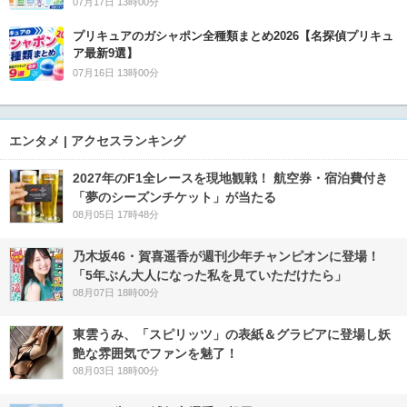
07月17日 13時00分
プリキュアのガシャポン全種類まとめ2026【名探偵プリキュ
ア最新9選】
07月16日 13時00分
エンタメ | アクセスランキング
2027年のF1全レースを現地観戦！ 航空券・宿泊費付き
「夢のシーズンチケット」が当たる
08月05日 17時48分
乃木坂46・賀喜遥香が週刊少年チャンピオンに登場！
「5年ぶん大人になった私を見ていただけたら」
08月07日 18時00分
東雲うみ、「スピリッツ」の表紙＆グラビアに登場し妖
艶な雰囲気でファンを魅了！
08月03日 18時00分