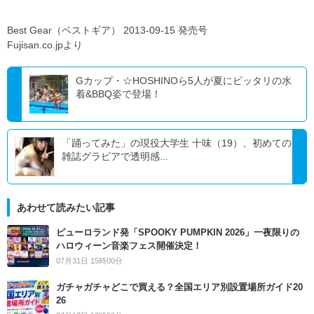
Best Gear（ベストギア） 2013-09-15 発売号
Fujisan.co.jpより
Gカップ・☆HOSHINOら5人が夏にピッタリの水
着&BBQ姿で登場！
「踊ってみた」の現役大学生 十味（19）、初めての
雑誌グラビアで透明感...
あわせて読みたい記事
ピューロランド発「SPOOKY PUMPKIN 2026」一夜限りの
ハロウィーン音楽フェス開催決定！
07月31日 15時00分
ガチャガチャどこで買える？全国エリア別設置場所ガイド20
26