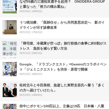
なぜ59歳の三浦知良選手を起用？ ONODERA GROUP
と重なった「努力の積み重ね」
08月05日 16時00分
うつ病治療、「医師任せ」から共同意思決定へ 新ガイ
ドラインが示す診療改革
08月03日 17時25分
「帰宅後、冷蔵庫が空っぽ」旅行前後の食事に約5割がス
トレス 負担を減らす賢い方法
08月01日 20時33分
Google、「ドラゴンクエスト」×Geminiのコラボイベン
ト「ジェミニクエスト」を渋谷・原宿で開催
08月03日 18時42分
松村北斗と今田美桜、急逝した東野圭吾氏へ誓う「多く
の方へ届けていけたら」
08月04日 14時00分
街中にポケモン100匹以上、立像は19匹 日本橋・八重