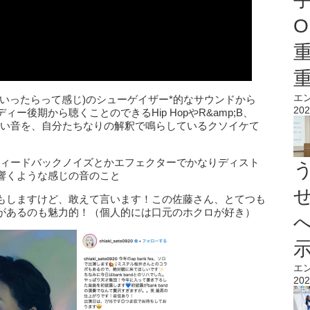
O
エ
いったらって感じ)のシューゲイザー*的なサウンドから
202
後期から聴くことのできるHip HopやR&amp;B、
幅広い音を、自分たちなりの解釈で鳴らしているクソイケて
フィードバックノイズとかエフェクターでかなりディスト
響くような感じの音のこと
もしますけど、敢えて言います！この佐藤さん、とてつも
があるのも魅力的！（個人的には口元のホクロが好き）
エ
202