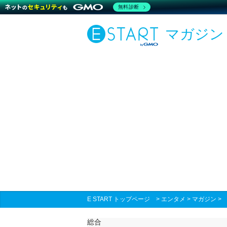
無料診断
マガジン
E START トップページ
>
エンタメ
>
マガジン
総合