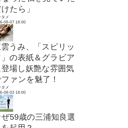
だけたら」
ンタメ
6-08-07 18:00
東雲うみ、「スピリッ
ツ」の表紙＆グラビア
に登場し妖艶な雰囲気
でファンを魅了！
ンタメ
6-08-03 18:00
なぜ59歳の三浦知良選
手を起用？