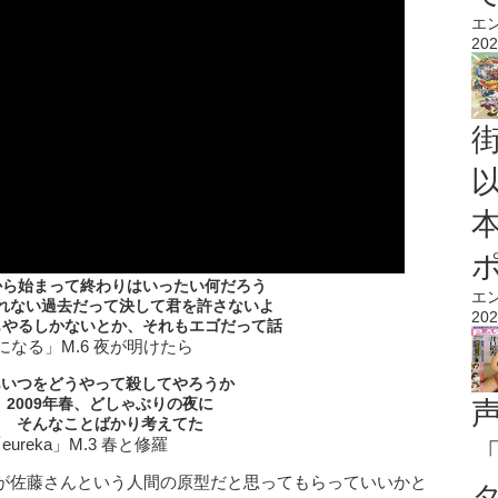
エ
202
から始まって終わりはいったい何だろう
エ
れない過去だって決して君を許さないよ
202
もやるしかないとか、それもエゴだって話
渦になる」M.6 夜が明けたら
あいつをどうやって殺してやろうか
2009年春、どしゃぶりの夜に
そんなことばかり考えてた
「eureka」M.3 春と修羅
が佐藤さんという人間の原型だと思ってもらっていいかと