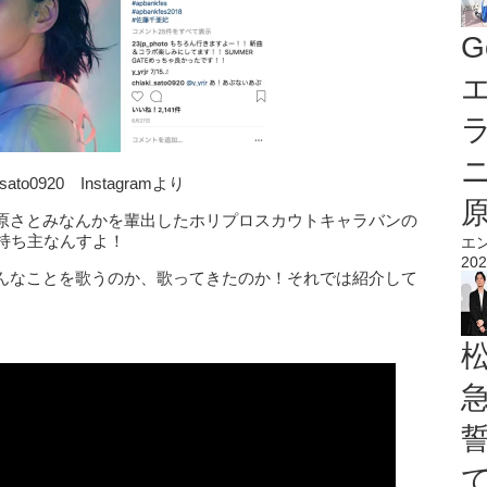
G
エ
_sato0920 Instagramより
原さとみなんかを輩出したホリプロスカウトキャラバンの
持ち主なんすよ！
エ
202
んなことを歌うのか、歌ってきたのか！それでは紹介して