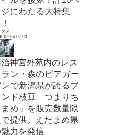
ージにわたる大特集
に！
ンタメ
6-08-05 07:00
明治神宮外苑内のレス
トラン・森のビアガー
デンで新潟県が誇るブ
ランド枝豆「つまりち
ゃまめ」を販売数量限
定で提供。えだまめ県
の魅力を発信