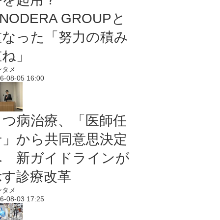
NODERA GROUPと
重なった「努力の積み
重ね」
ンタメ
6-08-05 16:00
うつ病治療、「医師任
せ」から共同意思決定
へ 新ガイドラインが
示す診療改革
ンタメ
6-08-03 17:25