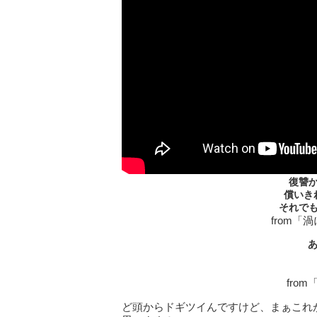
復讐
償いき
それで
from「
from
ど頭からドギツイんですけど、まぁこれ