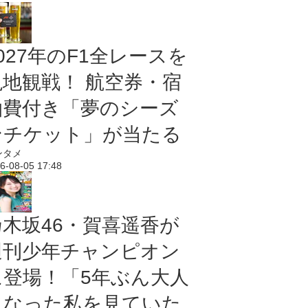
027年のF1全レースを
現地観戦！ 航空券・宿
泊費付き「夢のシーズ
ンチケット」が当たる
ンタメ
6-08-05 17:48
乃木坂46・賀喜遥香が
週刊少年チャンピオン
に登場！「5年ぶん大人
になった私を見ていた