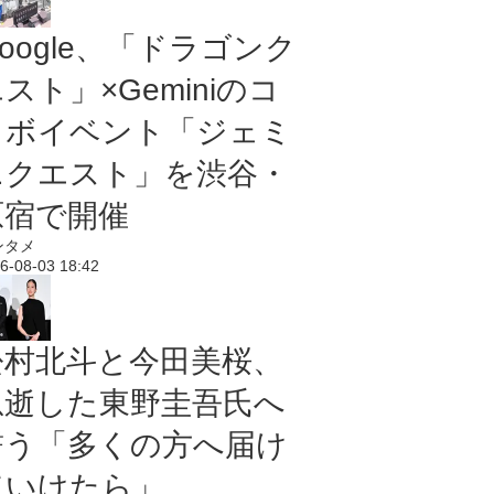
oogle、「ドラゴンク
スト」×Geminiのコ
ラボイベント「ジェミ
ニクエスト」を渋谷・
原宿で開催
ンタメ
6-08-03 18:42
松村北斗と今田美桜、
急逝した東野圭吾氏へ
誓う「多くの方へ届け
ていけたら」