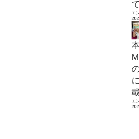
エ
202
M
エ
202