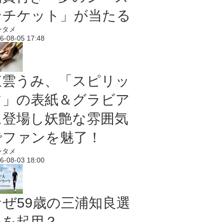
ンチケット」が当たる
ンタメ
6-08-05 17:48
東雲うみ、「スピリッ
ツ」の表紙＆グラビア
に登場し妖艶な雰囲気
でファンを魅了！
ンタメ
6-08-03 18:00
なぜ59歳の三浦知良選
手を起用？