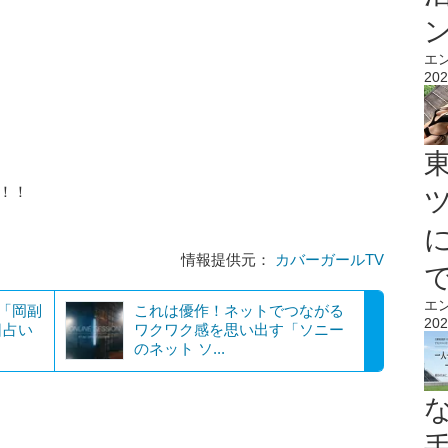
エ
202
！！
情報提供元：
カバーガールTV
エ
？「岡副
これは優作！ネットでつながる
202
日占い
ワクワク感を思い出す「ソニー
のネット ソ...