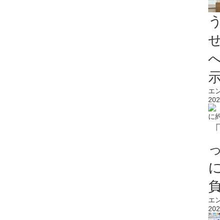
エ
202
エ
202