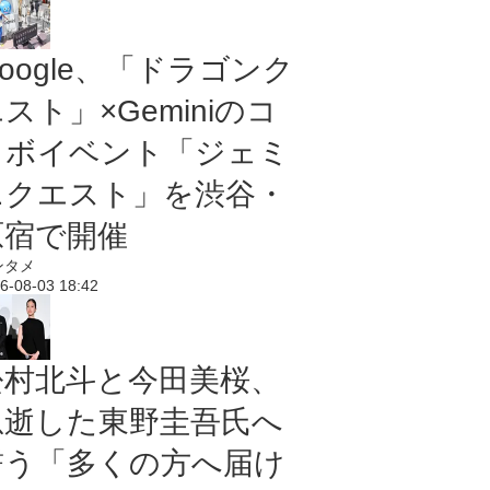
oogle、「ドラゴンク
スト」×Geminiのコ
ラボイベント「ジェミ
ニクエスト」を渋谷・
原宿で開催
ンタメ
6-08-03 18:42
松村北斗と今田美桜、
急逝した東野圭吾氏へ
誓う「多くの方へ届け