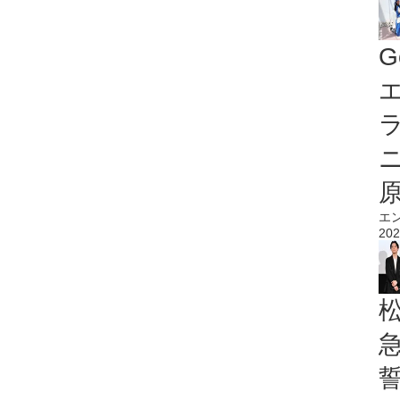
G
エ
エ
202