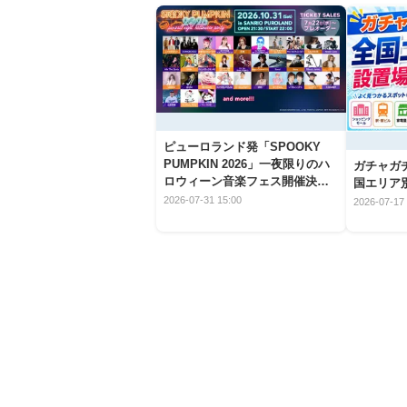
ピューロランド発「SPOOKY
PUMPKIN 2026」一夜限りのハ
ガチャガ
ロウィーン音楽フェス開催決
国エリア別
定！
2026-07-31 15:00
2026-07-17 