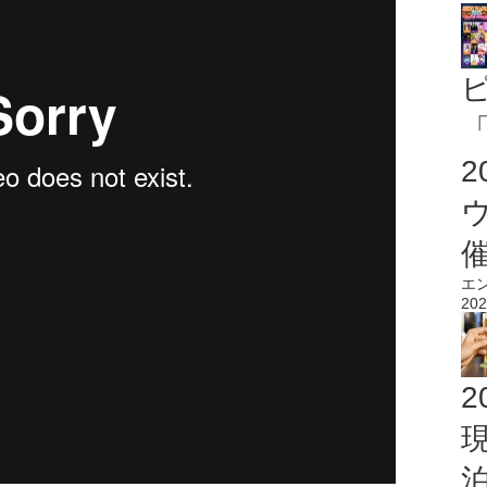
「
エ
202
2