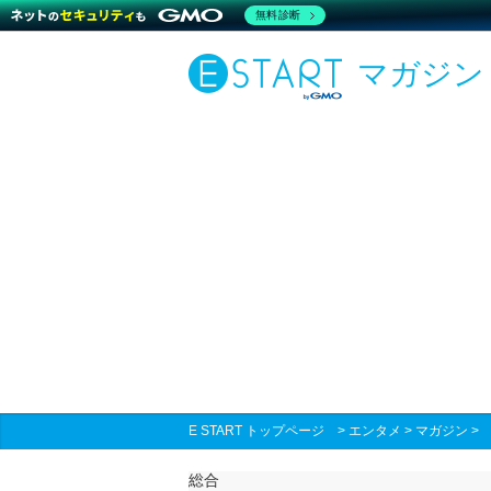
無料診断
マガジン
E START トップページ
>
エンタメ
>
マガジン
総合