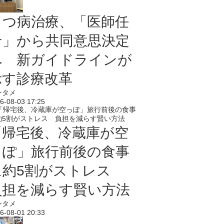
うつ病治療、「医師任
せ」から共同意思決定
へ 新ガイドラインが
示す診療改革
ンタメ
6-08-03 17:25
「帰宅後、冷蔵庫が空
っぽ」旅行前後の食事
に約5割がストレス
負担を減らす賢い方法
ンタメ
6-08-01 20:33