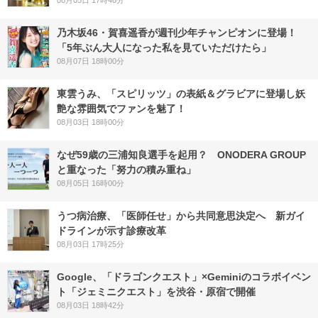
乃木坂46・賀喜遥香が週刊少年チャンピオンに登場！
「5年ぶん大人になった私を見ていただけたら」
08月07日 18時00分
東雲うみ、「スピリッツ」の表紙＆グラビアに登場し妖
艶な雰囲気でファンを魅了！
08月03日 18時00分
なぜ59歳の三浦知良選手を起用？ ONODERA GROUP
と重なった「努力の積み重ね」
08月05日 16時00分
うつ病治療、「医師任せ」から共同意思決定へ 新ガイ
ドラインが示す診療改革
08月03日 17時25分
Google、「ドラゴンクエスト」×Geminiのコラボイベン
ト「ジェミニクエスト」を渋谷・原宿で開催
08月03日 18時42分