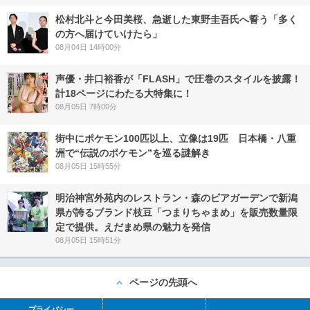
松村北斗と今田美桜、急逝した東野圭吾氏へ誓う「多く
の方へ届けていけたら」
08月04日 14時00分
声優・井口裕香が「FLASH」で圧巻のスタイルを披露！
計18ページにわたる大特集に！
08月05日 7時00分
街中にポケモン100匹以上、立像は19匹 日本橋・八重
洲で“伝説のポケモン”を巡る謎解き
08月05日 15時55分
明治神宮外苑内のレストラン・森のビアガーデンで新潟
県が誇るブランド枝豆「つまりちゃまめ」を販売数量限
定で提供。えだまめ県の魅力を発信
08月05日 15時51分
ページの先頭へ
プライバシー