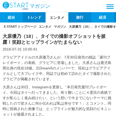
マガジン
総合
トレンド
旅行
経済
エンタメ
E START トップページ
エンタメ
マガジン
大原優乃（18）、タイでの撮影
大原優乃（18）、タイでの撮影オフショットを披
露！笑顔とヒップラインがたまらない
2018-07-31 10:00:41
グラビアアイドルの大原優乃さんが、7月30日発売の雑誌「週刊プ
レイボーイ」の表紙、グラビアに登場しました。大原さんは鹿児島
県出身の現在18歳。元Dream5のメンバーで、現在はグラビアアイ
ドルとして大ブレイク中。同誌では初めて訪れたタイで撮影された
グラビアが掲載されています。
大原さんは30日、Instagramを更新し「本日発売週刊プレイボー
イ。今回はタイへ行ってきました。有り難いことに４度目の表紙で
すが私らしく進み続けたい、という想いで今までにないテーマに挑
戦したので皆さんに何か伝われば私は幸せです！」とコメント。同
時に投稿された画像では、ヒップラインが魅力的な笑顔のビキニシ
ョットが披露されました。