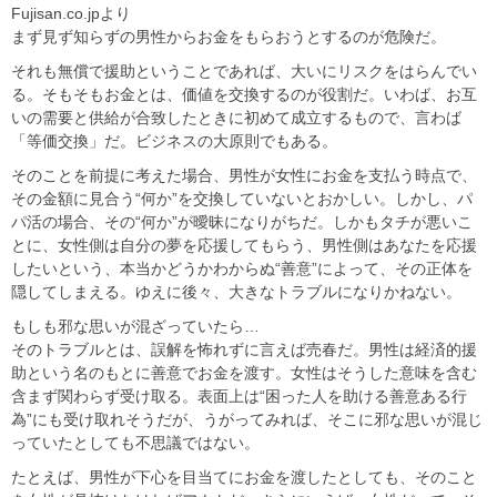
Fujisan.co.jpより
まず見ず知らずの男性からお金をもらおうとするのが危険だ。
それも無償で援助ということであれば、大いにリスクをはらんでい
る。そもそもお金とは、価値を交換するのが役割だ。いわば、お互
いの需要と供給が合致したときに初めて成立するもので、言わば
「等価交換」だ。ビジネスの大原則でもある。
そのことを前提に考えた場合、男性が女性にお金を支払う時点で、
その金額に見合う“何か”を交換していないとおかしい。しかし、パ
パ活の場合、その“何か”が曖昧になりがちだ。しかもタチが悪いこ
とに、女性側は自分の夢を応援してもらう、男性側はあなたを応援
したいという、本当かどうかわからぬ“善意”によって、その正体を
隠してしまえる。ゆえに後々、大きなトラブルになりかねない。
もしも邪な思いが混ざっていたら…
そのトラブルとは、誤解を怖れずに言えば売春だ。男性は経済的援
助という名のもとに善意でお金を渡す。女性はそうした意味を含む
含まず関わらず受け取る。表面上は“困った人を助ける善意ある行
為”にも受け取れそうだが、うがってみれば、そこに邪な思いが混じ
っていたとしても不思議ではない。
たとえば、男性が下心を目当てにお金を渡したとしても、そのこと