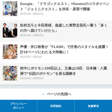
Google、「ドラゴンクエスト」×Geminiのコラボイベン
ト「ジェミニクエスト」を渋谷・原宿で開催
08月03日 18時42分
松村北斗と今田美桜、急逝した東野圭吾氏へ誓う「多く
の方へ届けていけたら」
08月04日 14時00分
声優・井口裕香が「FLASH」で圧巻のスタイルを披露！
計18ページにわたる大特集に！
08月05日 7時00分
街中にポケモン100匹以上、立像は19匹 日本橋・八重
洲で“伝説のポケモン”を巡る謎解き
08月05日 15時55分
ページの先頭へ
プライバシー
利用規約
免責事項
ポリシー