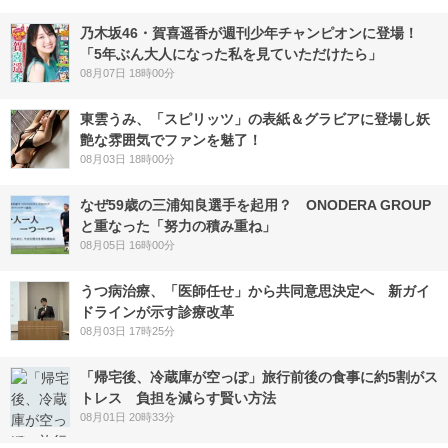
乃木坂46・賀喜遥香が週刊少年チャンピオンに登場！
「5年ぶん大人になった私を見ていただけたら」
08月07日 18時00分
東雲うみ、「スピリッツ」の表紙＆グラビアに登場し妖
艶な雰囲気でファンを魅了！
08月03日 18時00分
なぜ59歳の三浦知良選手を起用？ ONODERA GROUP
と重なった「努力の積み重ね」
08月05日 16時00分
うつ病治療、「医師任せ」から共同意思決定へ 新ガイ
ドラインが示す診療改革
08月03日 17時25分
「帰宅後、冷蔵庫が空っぽ」旅行前後の食事に約5割がス
トレス 負担を減らす賢い方法
08月01日 20時33分