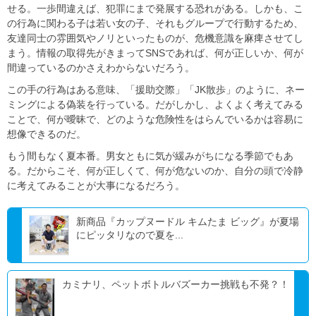
せる。一歩間違えば、犯罪にまで発展する恐れがある。しかも、こ
の行為に関わる子は若い女の子、それもグループで行動するため、
友達同士の雰囲気やノリといったものが、危機意識を麻痺させてし
まう。情報の取得先がきまってSNSであれば、何が正しいか、何が
間違っているのかさえわからないだろう。
この手の行為はある意味、「援助交際」「JK散歩」のように、ネー
ミングによる偽装を行っている。だがしかし、よくよく考えてみる
ことで、何が曖昧で、どのような危険性をはらんでいるかは容易に
想像できるのだ。
もう間もなく夏本番。男女ともに気が緩みがちになる季節でもあ
る。だからこそ、何が正しくて、何が危ないのか、自分の頭で冷静
に考えてみることが大事になるだろう。
新商品『カップヌードル キムたま ビッグ』が夏場
にピッタリなので夏を...
カミナリ、ペットボトルバズーカー挑戦も不発？！