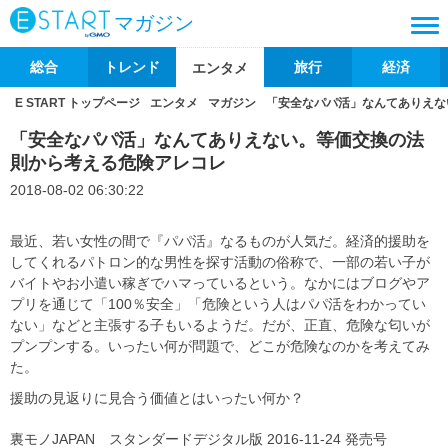
マガジン
総合
トレンド
旅行
経済
エンタメ
E START トップページ
エンタメ
マガジン
「安全なパパ活」なんてありえな
「安全なパパ活」なんてありえない。等価交換の法
則から考える危険アレコレ
2018-08-02 06:30:22
最近、若い女性の間で『パパ活』なるものが人気だ。経済的援助を
してくれるパトロン的な男性を探す活動の俗称で、一部の若い子が
バイトやお小遣い稼ぎでハマっているという。なかにはブログやア
プリを通じて「100％安全」「危険という人はパパ活をわかってい
ない」などと主張する子もいるようだ。だが、正直、危険な匂いが
プンプンする。いったい何が問題で、どこが危険なのかを考えてみ
た。
援助の見返りに見合う価値とはいったい何か？
裏モノJAPAN スタンダードデジタル版 2016-11-24 発売号