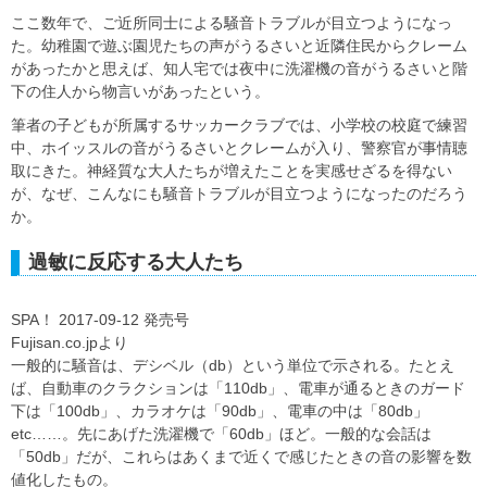
ここ数年で、ご近所同士による騒音トラブルが目立つようになっ
た。幼稚園で遊ぶ園児たちの声がうるさいと近隣住民からクレーム
があったかと思えば、知人宅では夜中に洗濯機の音がうるさいと階
下の住人から物言いがあったという。
筆者の子どもが所属するサッカークラブでは、小学校の校庭で練習
中、ホイッスルの音がうるさいとクレームが入り、警察官が事情聴
取にきた。神経質な大人たちが増えたことを実感せざるを得ない
が、なぜ、こんなにも騒音トラブルが目立つようになったのだろう
か。
過敏に反応する大人たち
SPA！ 2017-09-12 発売号
Fujisan.co.jpより
一般的に騒音は、デシベル（db）という単位で示される。たとえ
ば、自動車のクラクションは「110db」、電車が通るときのガード
下は「100db」、カラオケは「90db」、電車の中は「80db」
etc……。先にあげた洗濯機で「60db」ほど。一般的な会話は
「50db」だが、これらはあくまで近くで感じたときの音の影響を数
値化したもの。