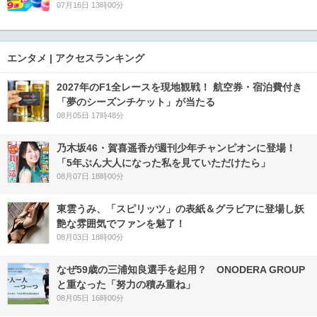
07月16日 13時00分
エンタメ | アクセスランキング
2027年のF1全レースを現地観戦！ 航空券・宿泊費付き
「夢のシーズンチケット」が当たる
08月05日 17時48分
乃木坂46・賀喜遥香が週刊少年チャンピオンに登場！
「5年ぶん大人になった私を見ていただけたら」
08月07日 18時00分
東雲うみ、「スピリッツ」の表紙＆グラビアに登場し妖
艶な雰囲気でファンを魅了！
08月03日 18時00分
なぜ59歳の三浦知良選手を起用？ ONODERA GROUP
と重なった「努力の積み重ね」
08月05日 16時00分