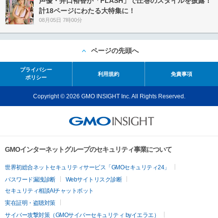
声優・井口裕香が「FLASH」で圧巻のスタイルを披露！
計18ページにわたる大特集に！
08月05日 7時00分
ページの先頭へ
プライバシー
利用規約
免責事項
ポリシー
Copyright © 2026 GMO INSIGHT Inc. All Rights Reserved.
GMOインターネットグループのセキュリティ事業について
世界初総合ネットセキュリティサービス「GMOセキュリティ24」
パスワード漏洩診断
Webサイトリスク診断
セキュリティ相談AIチャットボット
実在証明・盗聴対策
サイバー攻撃対策（GMOサイバーセキュリティ byイエラエ）