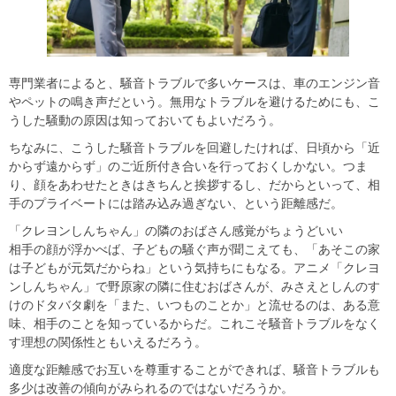
専門業者によると、騒音トラブルで多いケースは、車のエンジン音
やペットの鳴き声だという。無用なトラブルを避けるためにも、こ
うした騒動の原因は知っておいてもよいだろう。
ちなみに、こうした騒音トラブルを回避したければ、日頃から「近
からず遠からず」のご近所付き合いを行っておくしかない。つま
り、顔をあわせたときはきちんと挨拶するし、だからといって、相
手のプライベートには踏み込み過ぎない、という距離感だ。
「クレヨンしんちゃん」の隣のおばさん感覚がちょうどいい
相手の顔が浮かべば、子どもの騒ぐ声が聞こえても、「あそこの家
は子どもが元気だからね」という気持ちにもなる。アニメ「クレヨ
ンしんちゃん」で野原家の隣に住むおばさんが、みさえとしんのす
けのドタバタ劇を「また、いつものことか」と流せるのは、ある意
味、相手のことを知っているからだ。これこそ騒音トラブルをなく
す理想の関係性ともいえるだろう。
適度な距離感でお互いを尊重することができれば、騒音トラブルも
多少は改善の傾向がみられるのではないだろうか。