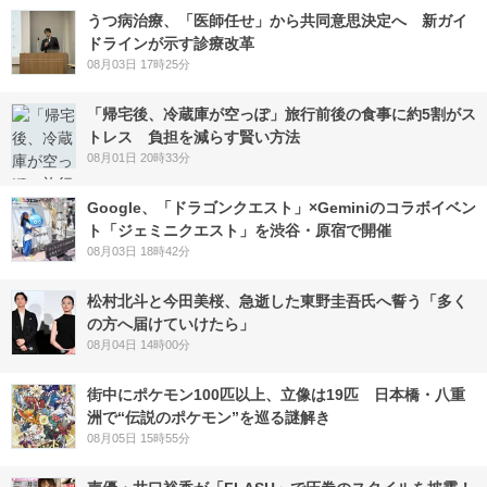
うつ病治療、「医師任せ」から共同意思決定へ 新ガイ
ドラインが示す診療改革
08月03日 17時25分
「帰宅後、冷蔵庫が空っぽ」旅行前後の食事に約5割がス
トレス 負担を減らす賢い方法
08月01日 20時33分
Google、「ドラゴンクエスト」×Geminiのコラボイベン
ト「ジェミニクエスト」を渋谷・原宿で開催
08月03日 18時42分
松村北斗と今田美桜、急逝した東野圭吾氏へ誓う「多く
の方へ届けていけたら」
08月04日 14時00分
街中にポケモン100匹以上、立像は19匹 日本橋・八重
洲で“伝説のポケモン”を巡る謎解き
08月05日 15時55分