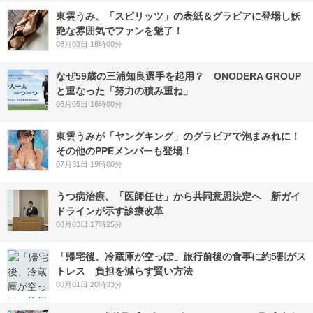
東雲うみ、「スピリッツ」の表紙＆グラビアに登場し妖
艶な雰囲気でファンを魅了！
08月03日 18時00分
なぜ59歳の三浦知良選手を起用？ ONODERA GROUP
と重なった「努力の積み重ね」
08月05日 16時00分
東雲うみが「ヤングキング」のグラビアで泡まみれに！
その他のPPEメンバーも登場！
07月31日 19時00分
うつ病治療、「医師任せ」から共同意思決定へ 新ガイ
ドラインが示す診療改革
08月03日 17時25分
「帰宅後、冷蔵庫が空っぽ」旅行前後の食事に約5割がス
トレス 負担を減らす賢い方法
08月01日 20時33分