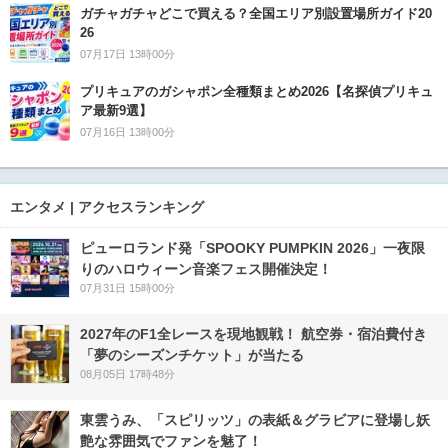
ガチャガチャどこで買える？全国エリア別設置場所ガイド20
26
07月17日 13時00分
プリキュアのガシャポン全種類まとめ2026【名探偵プリキュ
ア最新9選】
07月16日 13時00分
エンタメ | アクセスランキング
ピューロランド発「SPOOKY PUMPKIN 2026」一夜限
りのハロウィーン音楽フェス開催決定！
07月31日 15時00分
2027年のF1全レースを現地観戦！ 航空券・宿泊費付き
「夢のシーズンチケット」が当たる
08月05日 17時48分
東雲うみ、「スピリッツ」の表紙＆グラビアに登場し妖
艶な雰囲気でファンを魅了！