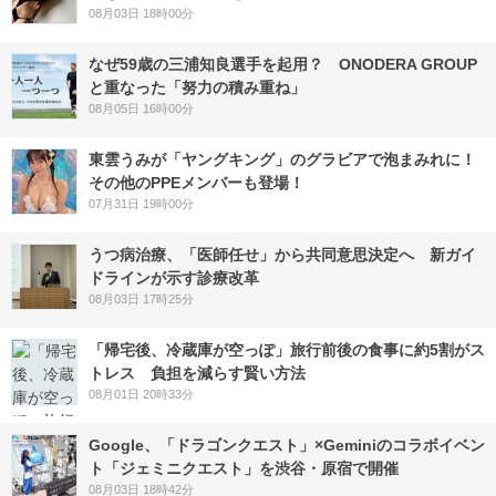
08月03日 18時00分
なぜ59歳の三浦知良選手を起用？ ONODERA GROUP
と重なった「努力の積み重ね」
08月05日 16時00分
東雲うみが「ヤングキング」のグラビアで泡まみれに！
その他のPPEメンバーも登場！
07月31日 19時00分
うつ病治療、「医師任せ」から共同意思決定へ 新ガイ
ドラインが示す診療改革
08月03日 17時25分
「帰宅後、冷蔵庫が空っぽ」旅行前後の食事に約5割がス
トレス 負担を減らす賢い方法
08月01日 20時33分
Google、「ドラゴンクエスト」×Geminiのコラボイベン
ト「ジェミニクエスト」を渋谷・原宿で開催
08月03日 18時42分