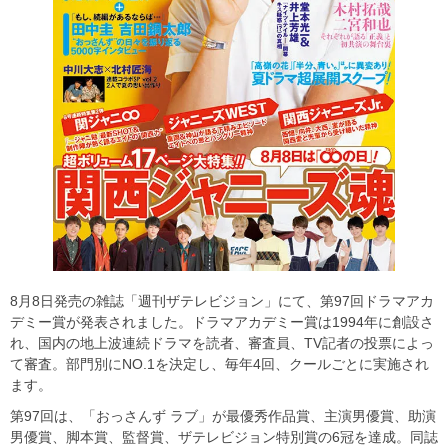
8月8日発売の雑誌「週刊ザテレビジョン」にて、第97回ドラマアカ
デミー賞が発表されました。ドラマアカデミー賞は1994年に創設さ
れ、国内の地上波連続ドラマを読者、審査員、TV記者の投票によっ
て審査。部門別にNO.1を決定し、毎年4回、クールごとに実施され
ます。
第97回は、「おっさんず ラブ」が最優秀作品賞、主演男優賞、助演
男優賞、脚本賞、監督賞、ザテレビジョン特別賞の6冠を達成。同誌