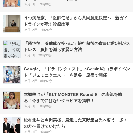
07月31日 19時00分
うつ病治療、「医師任せ」から共同意思決定へ 新ガイ
ドラインが示す診療改革
08月03日 17時25分
「帰宅後、冷蔵庫が空っぽ」旅行前後の食事に約5割がス
トレス 負担を減らす賢い方法
08月01日 20時33分
Google、「ドラゴンクエスト」×Geminiのコラボイベン
ト「ジェミニクエスト」を渋谷・原宿で開催
08月03日 18時42分
本郷柚巴が「BLT MONSTER Round 9」の表紙を飾
る！今までにはないグラビアを掲載！
07月31日 19時00分
松村北斗と今田美桜、急逝した東野圭吾氏へ誓う「多く
の方へ届けていけたら」
08月04日 14時00分