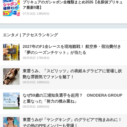
プリキュアのガシャポン全種類まとめ2026【名探偵プリキュ
ア最新9選】
07月16日 13時00分
エンタメ | アクセスランキング
2027年のF1全レースを現地観戦！ 航空券・宿泊費付き
「夢のシーズンチケット」が当たる
08月05日 17時48分
東雲うみ、「スピリッツ」の表紙＆グラビアに登場し妖
艶な雰囲気でファンを魅了！
08月03日 18時00分
なぜ59歳の三浦知良選手を起用？ ONODERA GROUP
と重なった「努力の積み重ね」
08月05日 16時00分
東雲うみが「ヤングキング」のグラビアで泡まみれに！
その他のPPEメンバーも登場！