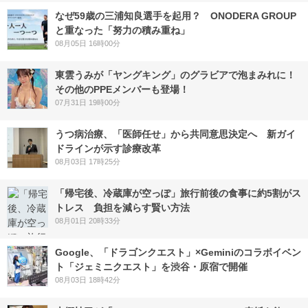
なぜ59歳の三浦知良選手を起用？ ONODERA GROUP
と重なった「努力の積み重ね」
08月05日 16時00分
東雲うみが「ヤングキング」のグラビアで泡まみれに！
その他のPPEメンバーも登場！
07月31日 19時00分
うつ病治療、「医師任せ」から共同意思決定へ 新ガイ
ドラインが示す診療改革
08月03日 17時25分
「帰宅後、冷蔵庫が空っぽ」旅行前後の食事に約5割がス
トレス 負担を減らす賢い方法
08月01日 20時33分
Google、「ドラゴンクエスト」×Geminiのコラボイベン
ト「ジェミニクエスト」を渋谷・原宿で開催
08月03日 18時42分