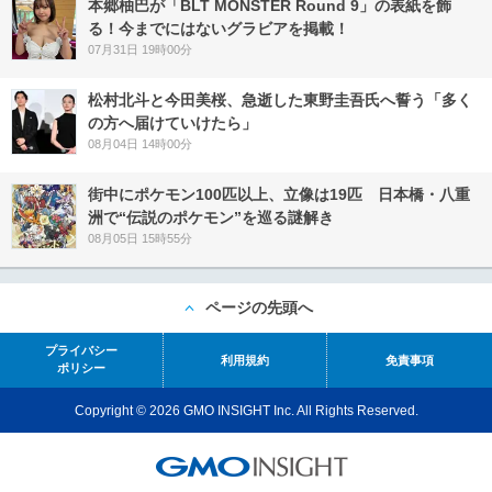
本郷柚巴が「BLT MONSTER Round 9」の表紙を飾
る！今までにはないグラビアを掲載！
07月31日 19時00分
松村北斗と今田美桜、急逝した東野圭吾氏へ誓う「多く
の方へ届けていけたら」
08月04日 14時00分
街中にポケモン100匹以上、立像は19匹 日本橋・八重
洲で“伝説のポケモン”を巡る謎解き
08月05日 15時55分
ページの先頭へ
プライバシー
利用規約
免責事項
ポリシー
Copyright © 2026 GMO INSIGHT Inc. All Rights Reserved.