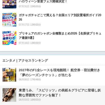
ハロウィーン音楽フェス開催決定！
07月31日 15時00分
ガチャガチャどこで買える？全国エリア別設置場所ガイド20
26
07月17日 13時00分
プリキュアのガシャポン全種類まとめ2026【名探偵プリキュ
ア最新9選】
07月16日 13時00分
エンタメ | アクセスランキング
2027年のF1全レースを現地観戦！ 航空券・宿泊費付き
「夢のシーズンチケット」が当たる
08月05日 17時48分
東雲うみ、「スピリッツ」の表紙＆グラビアに登場し妖
艶な雰囲気でファンを魅了！
08月03日 18時00分